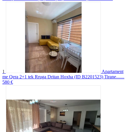
1
Apartament
me Qera 2+1 tek Rruga Dritan Hoxha (ID B2201523) Tirane.......
580 €