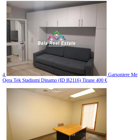
4
Garsoniere Me
Qera Tek Stadiumi Dinamo (ID B2116) Tirane
400 €