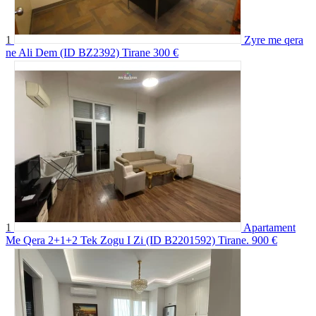
1
Zyre me qera
ne Ali Dem (ID BZ2392) Tirane
300 €
1
Apartament
Me Qera 2+1+2 Tek Zogu I Zi (ID B2201592) Tirane.
900 €