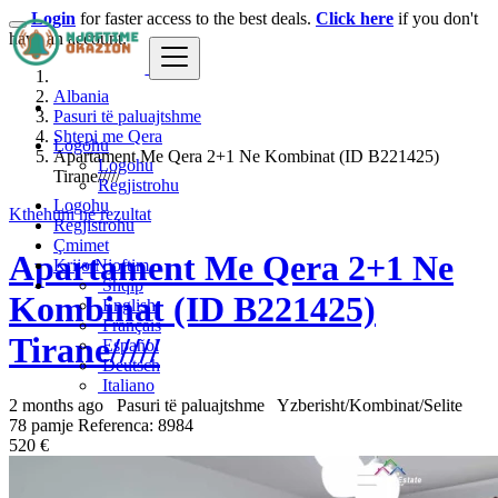
Login
for faster access to the best deals.
Click here
if you don't
have an account.
Albania
Pasuri të paluajtshme
Shtepi me Qera
Logohu
Apartament Me Qera 2+1 Ne Kombinat (ID B221425)
Logohu
Tirane/////
Regjistrohu
Logohu
Kthehuni ne rezultat
Regjistrohu
Çmimet
Apartament Me Qera 2+1 Ne
Krijo Njoftim
Shqip
Kombinat (ID B221425)
English
Français
Tirane/////
Español
Deutsch
Italiano
2 months ago
Pasuri të paluajtshme
Yzberisht/Kombinat/Selite
78 pamje
Referenca: 8984
520 €