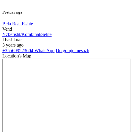
Postuar nga
Bela Real Estate
Vend
Yzberisht/Kombinat/Selite
I bashkuar
3 years ago
+355699523604
WhatsApp
Dergo nje mesazh
Location's Map