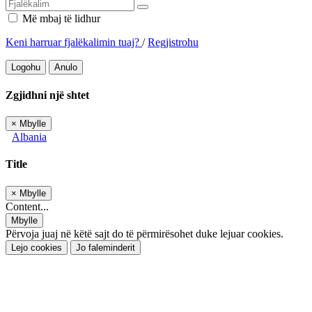
Më mbaj të lidhur
Keni harruar fjalëkalimin tuaj?
/
Regjistrohu
Logohu
Anulo
Zgjidhni një shtet
×
Mbylle
Albania
Title
×
Mbylle
Content...
Mbylle
Përvoja juaj në këtë sajt do të përmirësohet duke lejuar cookies.
Lejo cookies
Jo faleminderit