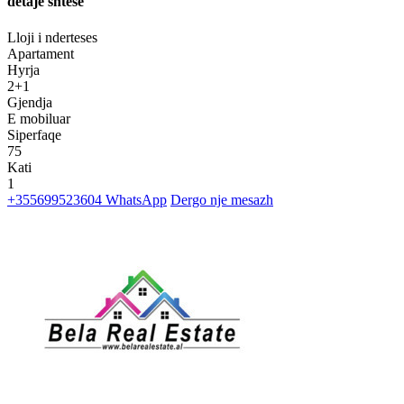
detaje shtese
Lloji i nderteses
Apartament
Hyrja
2+1
Gjendja
E mobiluar
Siperfaqe
75
Kati
1
+355699523604
WhatsApp
Dergo nje mesazh