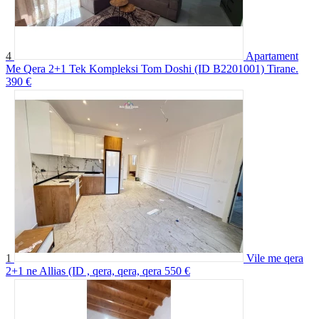
4
Apartament
Me Qera 2+1 Tek Kompleksi Tom Doshi (ID B2201001) Tirane.
390 €
1
Vile me qera
2+1 ne Allias (ID , qera, qera, qera
550 €