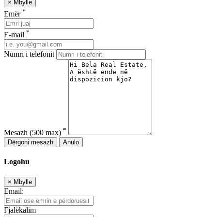
×
Mbylle
*
Emër
*
E-mail
Numri i telefonit
*
Mesazh
(500 max)
Dërgoni mesazh
Anulo
Logohu
×
Mbylle
Email:
Fjalëkalim