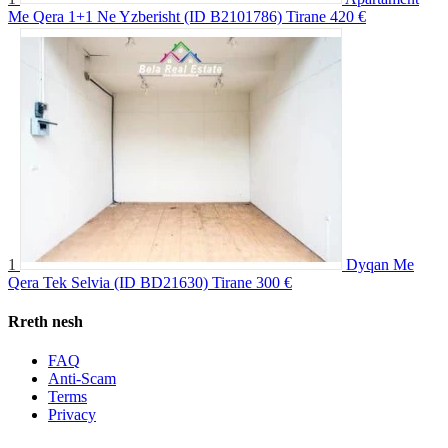
Me Qera 1+1 Ne Yzberisht (ID B2101786) Tirane
420 €
1
Dyqan Me
Qera Tek Selvia (ID BD21630) Tirane
300 €
Rreth nesh
FAQ
Anti-Scam
Terms
Privacy