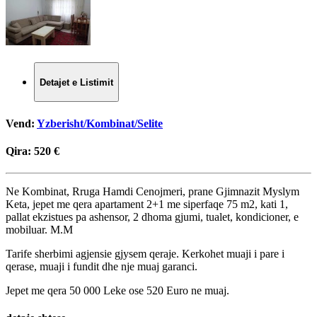
Detajet e Listimit
Vend:
Yzberisht/Kombinat/Selite
Qira:
520 €
Ne Kombinat, Rruga Hamdi Cenojmeri, prane Gjimnazit Myslym
Keta, jepet me qera apartament 2+1 me siperfaqe 75 m2, kati 1,
pallat ekzistues pa ashensor, 2 dhoma gjumi, tualet, kondicioner, e
mobiluar. M.M
Tarife sherbimi agjensie gjysem qeraje. Kerkohet muaji i pare i
qerase, muaji i fundit dhe nje muaj garanci.
Jepet me qera 50 000 Leke ose 520 Euro ne muaj.