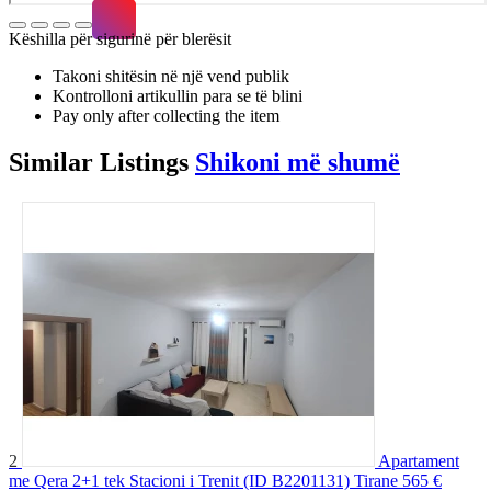
Këshilla për sigurinë për blerësit
Takoni shitësin në një vend publik
Kontrolloni artikullin para se të blini
Pay only after collecting the item
Similar
Listings
Shikoni më shumë
2
Apartament
me Qera 2+1 tek Stacioni i Trenit (ID B2201131) Tirane
565 €