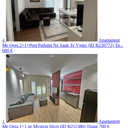
4
Apartament
Me Qera 2+1+Post Parkimi Ne Sauk Te Vjeter (ID B220772) Tir...
600 €
1
Apartament
Me Qera 1+1 ne Myslym Shyri (ID B211380) Tirane
700 €