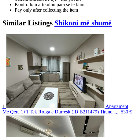
Kontrolloni artikullin para se të blini
Pay only after collecting the item
Similar
Listings
Shikoni më shumë
1
Apartament
Me Qera 1+1 Tek Rruga e Durresit (ID B211479) Tirane.,.,.,
530 €