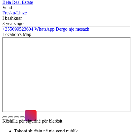
Bela Real Estate
Vend
Fresku/Linze
I bashkuar
3 years ago
+355699523604
WhatsApp
Dergo nje mesazh
Location's Map
Këshilla për sigurinë për blerësit
Takoni shitësin në një vend publik