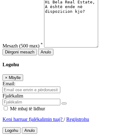
*
Mesazh
(500 max)
Dërgoni mesazh
Anulo
Logohu
×
Mbylle
Email:
Fjalëkalim
Më mbaj të lidhur
Keni harruar fjalëkalimin tuaj?
/
Regjistrohu
Logohu
Anulo