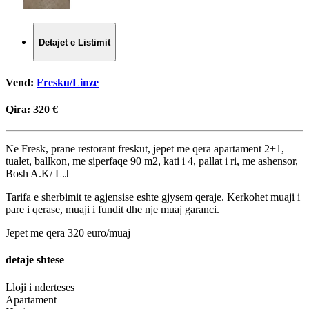
Detajet e Listimit
Vend:
Fresku/Linze
Qira:
320 €
Ne Fresk, prane restorant freskut, jepet me qera apartament 2+1,
tualet, ballkon, me siperfaqe 90 m2, kati i 4, pallat i ri, me ashensor,
Bosh A.K/ L.J
Tarifa e sherbimit te agjensise eshte gjysem qeraje. Kerkohet muaji i
pare i qerase, muaji i fundit dhe nje muaj garanci.
Jepet me qera 320 euro/muaj
detaje shtese
Lloji i nderteses
Apartament