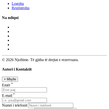
Logohu
Regjistrohu
Na ndiqni
© 2026 Njoftime. Të gjitha të drejtat e rezervuara.
Autori i Kontaktit
×
Mbylle
*
Emër
*
E-mail
Numri i telefonit