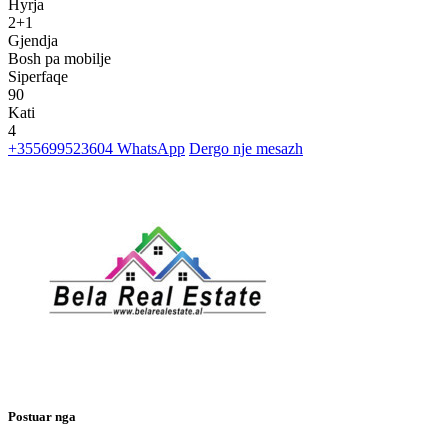
Hyrja
2+1
Gjendja
Bosh pa mobilje
Siperfaqe
90
Kati
4
+355699523604
WhatsApp
Dergo nje mesazh
Postuar nga