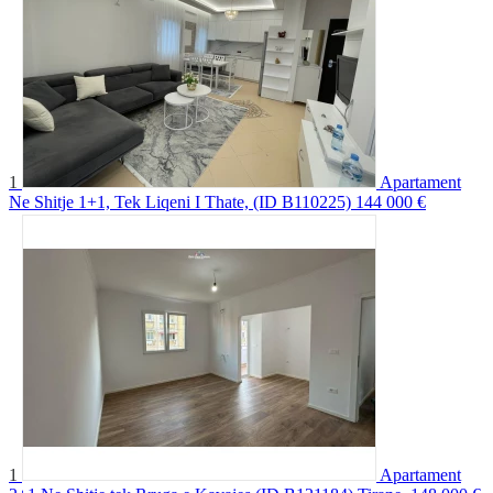
1
Apartament
Ne Shitje 1+1, Tek Liqeni I Thate, (ID B110225)
144 000 €
1
Apartament