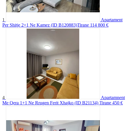
1
Apartament
Per Shitje 2+1 Ne Kamez (ID B120883)Tirane
114 800 €
4
Apartamnent
Me Qera 1+1 Ne Rrugen Ferit Xhajko (ID B21134) Tirane
450 €