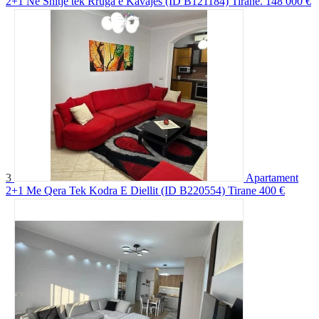
2+1 Ne Shitje tek Rruga e Kavajes (ID B121184) Tirane.
148 000 €
3
Apartament
2+1 Me Qera Tek Kodra E Diellit (ID B220554) Tirane
400 €