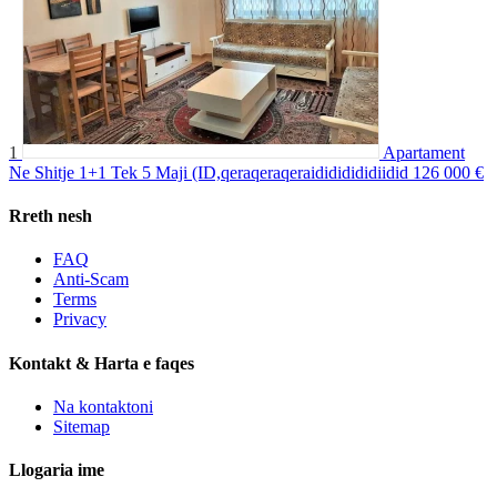
1
Apartament
Ne Shitje 1+1 Tek 5 Maji (ID,qeraqeraqeraidididididiidid
126 000 €
Rreth nesh
FAQ
Anti-Scam
Terms
Privacy
Kontakt & Harta e faqes
Na kontaktoni
Sitemap
Llogaria ime