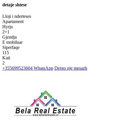
detaje shtese
Lloji i nderteses
Apartament
Hyrja
2+1
Gjendja
E mobiluar
Siperfaqe
115
Kati
2
+355699523604
WhatsApp
Dergo nje mesazh