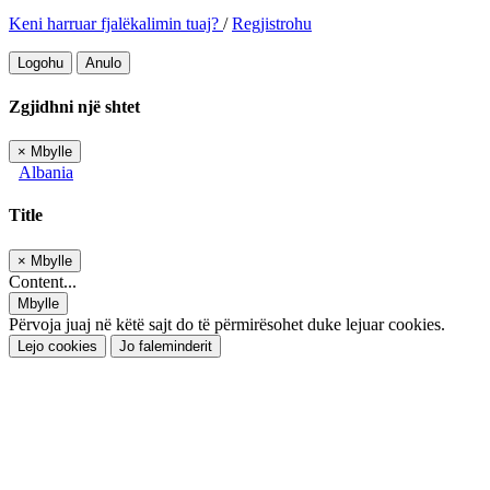
Keni harruar fjalëkalimin tuaj?
/
Regjistrohu
Logohu
Anulo
Zgjidhni një shtet
×
Mbylle
Albania
Title
×
Mbylle
Content...
Mbylle
Përvoja juaj në këtë sajt do të përmirësohet duke lejuar cookies.
Lejo cookies
Jo faleminderit