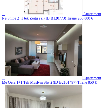
1
Apartament
Ne Shitje 2+1 tek Zogu i zi (ID B120773) Tirane
266 800 €
1
Apartament
Me Qera 1+1 Tek Myslym Shyri (ID B2101497) Tirane
850 €