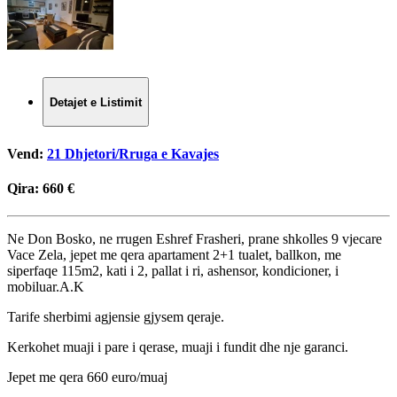
Detajet e Listimit
Vend:
21 Dhjetori/Rruga e Kavajes
Qira:
660 €
Ne Don Bosko, ne rrugen Eshref Frasheri, prane shkolles 9 vjecare
Vace Zela, jepet me qera apartament 2+1 tualet, ballkon, me
siperfaqe 115m2, kati i 2, pallat i ri, ashensor, kondicioner, i
mobiluar.A.K
Tarife sherbimi agjensie gjysem qeraje.
Kerkohet muaji i pare i qerase, muaji i fundit dhe nje garanci.
Jepet me qera 660 euro/muaj