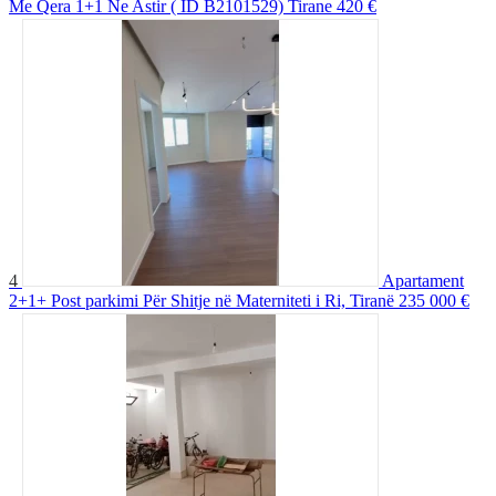
Me Qera 1+1 Ne Astir ( ID B2101529) Tirane
420 €
4
Apartament
2+1+ Post parkimi Për Shitje në Materniteti i Ri, Tiranë
235 000 €