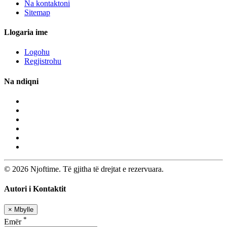
Na kontaktoni
Sitemap
Llogaria ime
Logohu
Regjistrohu
Na ndiqni
© 2026 Njoftime. Të gjitha të drejtat e rezervuara.
Autori i Kontaktit
×
Mbylle
*
Emër