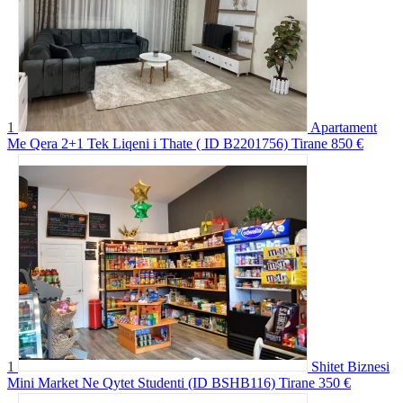
1
Apartament
Me Qera 2+1 Tek Liqeni i Thate ( ID B2201756) Tirane
850 €
1
Shitet Biznesi
Mini Market Ne Qytet Studenti (ID BSHB116) Tirane
350 €