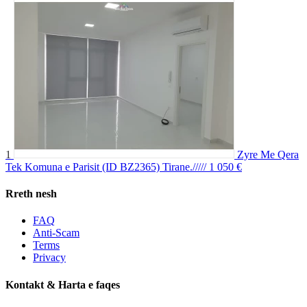
1
Zyre Me Qera
Tek Komuna e Parisit (ID BZ2365) Tirane./////
1 050 €
Rreth nesh
FAQ
Anti-Scam
Terms
Privacy
Kontakt & Harta e faqes