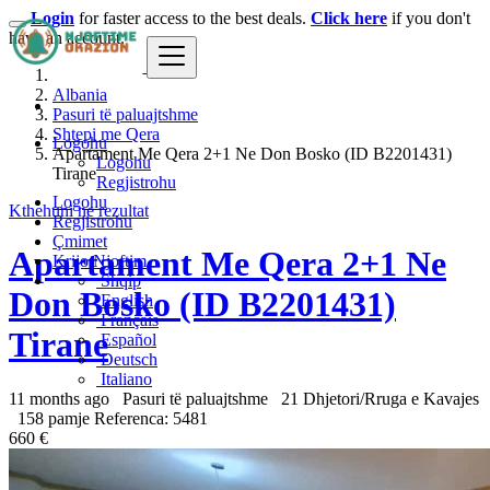
Login
for faster access to the best deals.
Click here
if you don't
have an account.
Albania
Pasuri të paluajtshme
Shtepi me Qera
Logohu
Apartament Me Qera 2+1 Ne Don Bosko (ID B2201431)
Logohu
Tirane
Regjistrohu
Logohu
Kthehuni ne rezultat
Regjistrohu
Çmimet
Apartament Me Qera 2+1 Ne
Krijo Njoftim
Shqip
Don Bosko (ID B2201431)
English
Français
Tirane
Español
Deutsch
Italiano
11 months ago
Pasuri të paluajtshme
21 Dhjetori/Rruga e Kavajes
158 pamje
Referenca: 5481
660 €