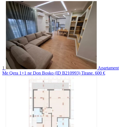
1
Apartament
Me Qera 1+1 ne Don Bosko (ID B210993) Tirane.
600 €