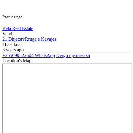
Postuar nga
Bela Real Estate
Vend
21 Dhjetori/Rruga e Kavajes
I bashkuar
3 years ago
+355699523604
WhatsApp
Dergo nje mesazh
Location's Map