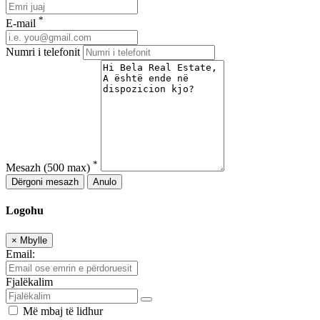
*
E-mail
Numri i telefonit
*
Mesazh
(500 max)
Dërgoni mesazh
Anulo
Logohu
×
Mbylle
Email:
Fjalëkalim
Më mbaj të lidhur