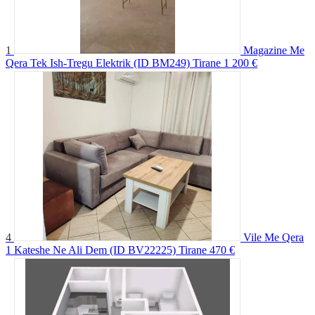
1
Magazine Me
Qera Tek Ish-Tregu Elektrik (ID BM249) Tirane
1 200 €
4
Vile Me Qera
1 Kateshe Ne Ali Dem (ID BV22225) Tirane
470 €