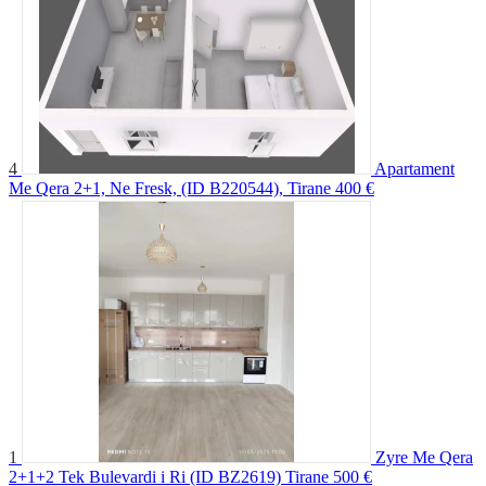
4
Apartament
Me Qera 2+1, Ne Fresk, (ID B220544), Tirane
400 €
1
Zyre Me Qera
2+1+2 Tek Bulevardi i Ri (ID BZ2619) Tirane
500 €