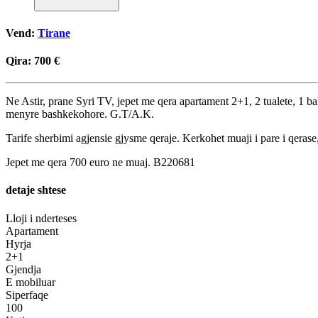
Vend:
Tirane
Qira:
700 €
Ne Astir, prane Syri TV, jepet me qera apartament 2+1, 2 tualete, 1 bal
menyre bashkekohore. G.T/A.K.
Tarife sherbimi agjensie gjysme qeraje. Kerkohet muaji i pare i qerase
Jepet me qera 700 euro ne muaj. B220681
detaje shtese
Lloji i nderteses
Apartament
Hyrja
2+1
Gjendja
E mobiluar
Siperfaqe
100