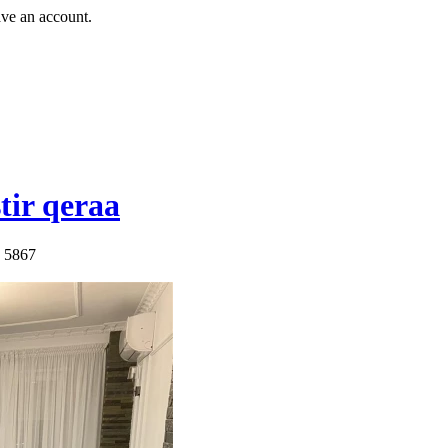
ave an account.
ir qeraa
: 5867