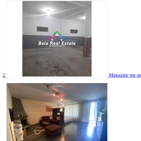
2
Magazine me qer