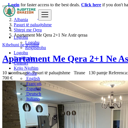
Login
for faster access to the best deals.
Click here
if you don't h
Albania
Pasuri të paluajtshme
Shtepi me Qera
Apartament Me Qera 2+1 Ne Astir qeraa
Logohu
Logohu
Kthehuni ne rezultat
Regjistrohu
Logohu
Apartament Me Qera 2+1 Ne Ast
Regjistrohu
Çmimet
Krijo Njoftim
10 months ago
Pasuri të paluajtshme
Tirane
130 pamje
Referenca
Shqip
700 €
English
Français
Español
Deutsch
Italiano