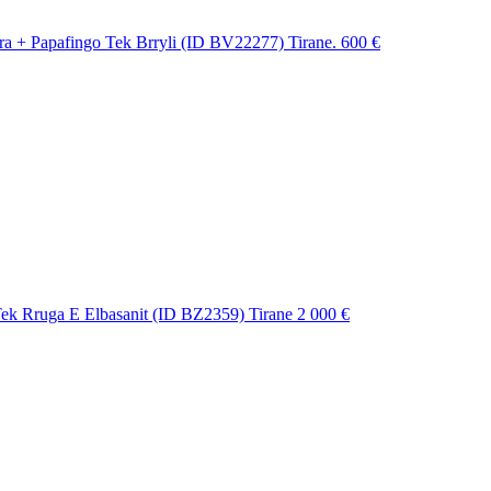
ra + Papafingo Tek Brryli (ID BV22277) Tirane.
600 €
ek Rruga E Elbasanit (ID BZ2359) Tirane
2 000 €