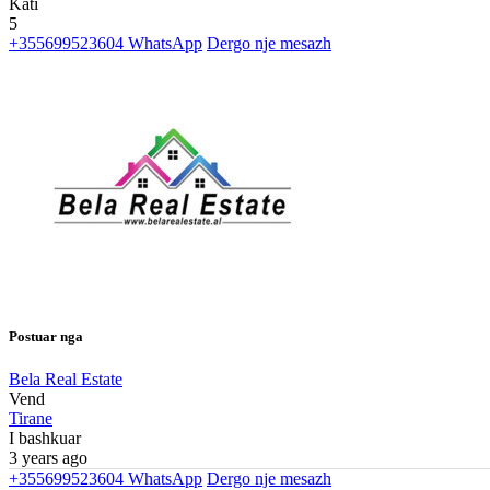
Kati
5
+355699523604
WhatsApp
Dergo nje mesazh
Postuar nga
Bela Real Estate
Vend
Tirane
I bashkuar
3 years ago
+355699523604
WhatsApp
Dergo nje mesazh