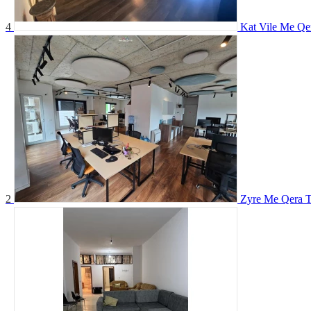
4
Kat Vile Me Qe
2
Zyre Me Qera T