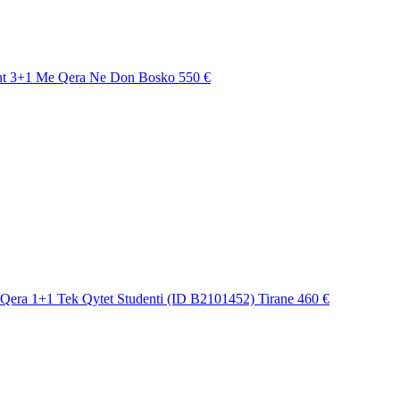
nt 3+1 Me Qera Ne Don Bosko
550 €
Qera 1+1 Tek Qytet Studenti (ID B2101452) Tirane
460 €