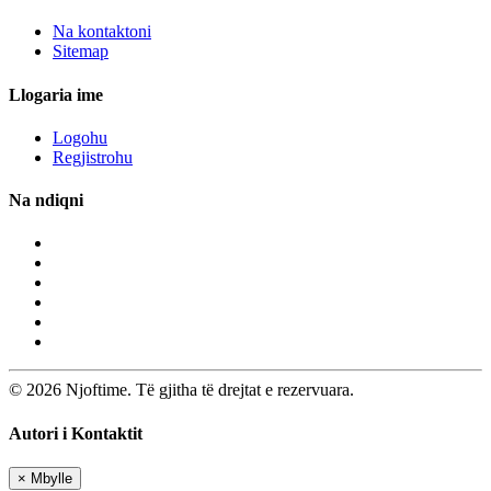
Na kontaktoni
Sitemap
Llogaria ime
Logohu
Regjistrohu
Na ndiqni
© 2026 Njoftime. Të gjitha të drejtat e rezervuara.
Autori i Kontaktit
×
Mbylle