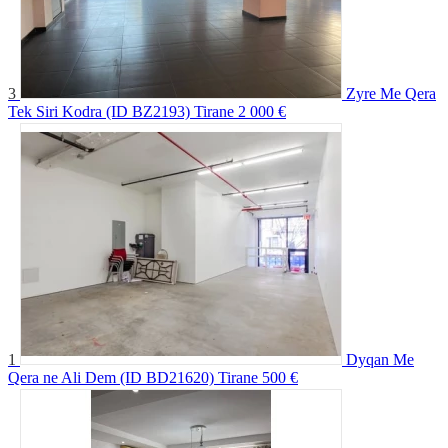
3
Zyre Me Qera
Tek Siri Kodra (ID BZ2193) Tirane
2 000 €
1
Dyqan Me
Qera ne Ali Dem (ID BD21620) Tirane
500 €