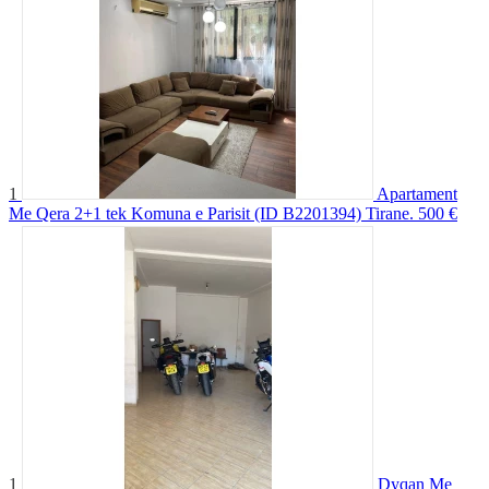
1
Apartament
Me Qera 2+1 tek Komuna e Parisit (ID B2201394) Tirane.
500 €
1
Dyqan Me