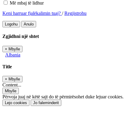
Më mbaj të lidhur
Keni harruar fjalëkalimin tuaj?
/
Regjistrohu
Logohu
Anulo
Zgjidhni një shtet
×
Mbylle
Albania
Title
×
Mbylle
Content...
Mbylle
Përvoja juaj në këtë sajt do të përmirësohet duke lejuar cookies.
Lejo cookies
Jo faleminderit