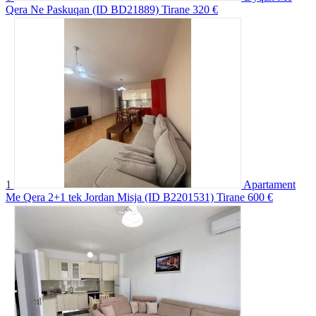
Qera Ne Paskuqan (ID BD21889) Tirane
320 €
1
Apartament
Me Qera 2+1 tek Jordan Misja (ID B2201531) Tirane
600 €