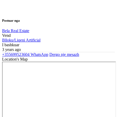
Postuar nga
Bela Real Estate
Vend
Blloku/Liqeni Artificial
I bashkuar
3 years ago
+355699523604
WhatsApp
Dergo nje mesazh
Location's Map