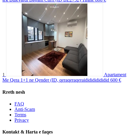
1
Apartament
Me Qera 1+1 ne Qender (ID, qeraqeraqeraididididididid
600 €
Rreth nesh
FAQ
Anti-Scam
Terms
Privacy
Kontakt & Harta e faqes