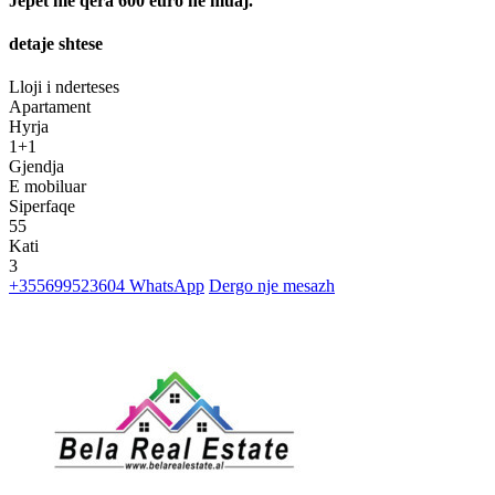
Jepet me qera 600 euro ne muaj.
detaje shtese
Lloji i nderteses
Apartament
Hyrja
1+1
Gjendja
E mobiluar
Siperfaqe
55
Kati
3
+355699523604
WhatsApp
Dergo nje mesazh