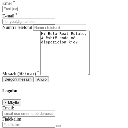
*
Emër
*
E-mail
Numri i telefonit
*
Mesazh
(500 max)
Dërgoni mesazh
Anulo
Logohu
×
Mbylle
Email:
Fjalëkalim