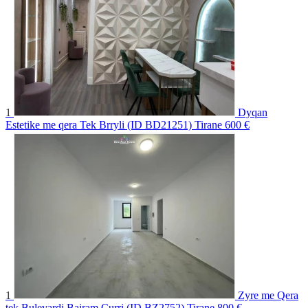
1
Dyqan
Estetike me qera Tek Brryli (ID BD21251) Tirane
600 €
1
Zyre me Qera
tek Bulevardi Bajram Curri (ID BZ2752) Tirane
800 €