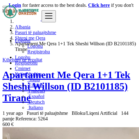
Login
for faster access to the best deals.
Click here
if you don't
have an account.
Albania
Pasuri të paluajtshme
Shtepi me Qera
Logohu
Apartament Me Qera 1+1 Tek Sheshi Willson (ID B2101185)
Logohu
Tirane
Regjistrohu
Logohu
Kthehuni ne rezultat
Regjistrohu
Çmimet
Apartament Me Qera 1+1 Tek
Krijo Njoftim
Shqip
Sheshi Willson (ID B2101185)
English
Français
Tirane
Español
Deutsch
Italiano
1 year ago
Pasuri të paluajtshme
Blloku/Liqeni Artificial
144
pamje
Referenca: 5264
600 €