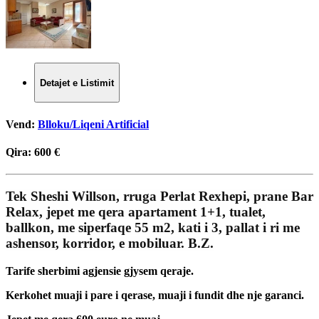
Detajet e Listimit
Vend:
Blloku/Liqeni Artificial
Qira:
600 €
Tek Sheshi Willson, rruga Perlat Rexhepi, prane Bar
Relax, jepet me qera apartament 1+1, tualet,
ballkon, me siperfaqe 55 m2, kati i 3, pallat i ri me
ashensor, korridor, e mobiluar. B.Z.
Tarife sherbimi agjensie gjysem qeraje.
Kerkohet muaji i pare i qerase, muaji i fundit dhe nje garanci.