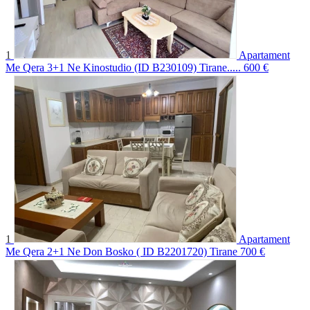
1
Apartament
Me Qera 3+1 Ne Kinostudio (ID B230109) Tirane.....
600 €
1
Apartament
Me Qera 2+1 Ne Don Bosko ( ID B2201720) Tirane
700 €