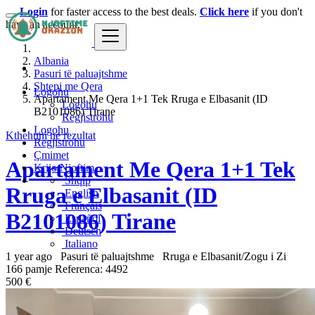
Login
for faster access to the best deals.
Click here
if you don't
have an account.
Albania
Pasuri të paluajtshme
Shtepi me Qera
Logohu
Apartament Me Qera 1+1 Tek Rruga e Elbasanit (ID
Logohu
B2101086) Tirane
Regjistrohu
Logohu
Kthehuni ne rezultat
Regjistrohu
Çmimet
Apartament Me Qera 1+1 Tek
Krijo Njoftim
Shqip
Rruga e Elbasanit (ID
English
Français
B2101086) Tirane
Español
Deutsch
Italiano
1 year ago
Pasuri të paluajtshme
Rruga e Elbasanit/Zogu i Zi
166 pamje
Referenca: 4492
500 €