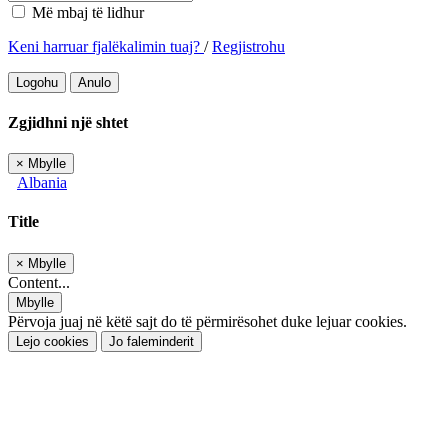
Më mbaj të lidhur
Keni harruar fjalëkalimin tuaj?
/
Regjistrohu
Logohu
Anulo
Zgjidhni një shtet
×
Mbylle
Albania
Title
×
Mbylle
Content...
Mbylle
Përvoja juaj në këtë sajt do të përmirësohet duke lejuar cookies.
Lejo cookies
Jo faleminderit