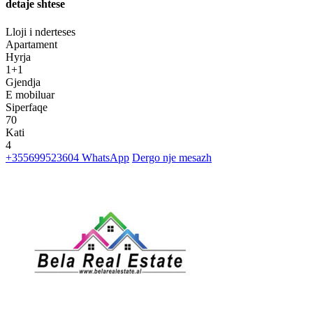
detaje shtese
Lloji i nderteses
Apartament
Hyrja
1+1
Gjendja
E mobiluar
Siperfaqe
70
Kati
4
+355699523604
WhatsApp
Dergo nje mesazh