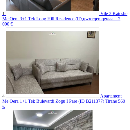
1
Vile 2 Kateshe
Me Qera 3+1 Tek Long Hill Residence (ID,qwrerqeraqeraaa...
2
000 €
4
Apartament
Me Qera 1+1 Tek Bulevardi Zogu I Pare (ID B211377) Tirane
560
€