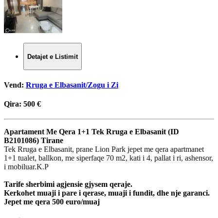
Detajet e Listimit
Vend:
Rruga e Elbasanit/Zogu i Zi
Qira:
500 €
Apartament Me Qera 1+1 Tek Rruga e Elbasanit (ID
B2101086) Tirane
Tek Rruga e Elbasanit, prane Lion Park jepet me qera apartmanet
1+1 tualet, ballkon, me siperfaqe 70 m2, kati i 4, pallat i ri, ashensor,
i mobiluar.K.P
Tarife sherbimi agjensie gjysem qeraje.
Kerkohet muaji i pare i qerase, muaji i fundit, dhe nje garanci.
Jepet me qera 500 euro/muaj