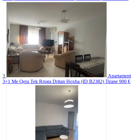
3
Apartament
3+1 Me Qera Tek Rruga Dritan Hoxha (ID B2382) Tirane
900 €