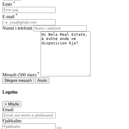
*
Emër
*
E-mail
Numri i telefonit
*
Mesazh
(500 max)
Dërgoni mesazh
Anulo
Logohu
×
Mbylle
Email:
Fjalëkalim