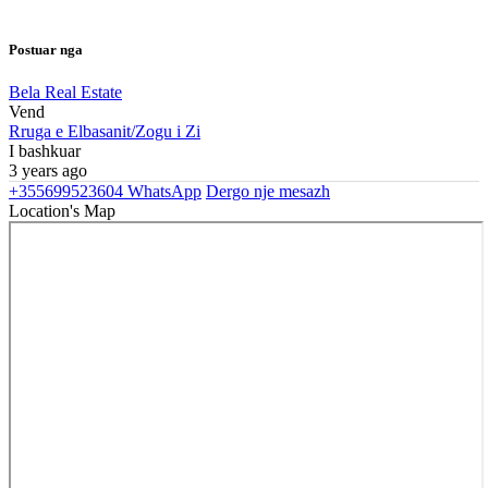
Postuar nga
Bela Real Estate
Vend
Rruga e Elbasanit/Zogu i Zi
I bashkuar
3 years ago
+355699523604
WhatsApp
Dergo nje mesazh
Location's Map