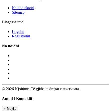
Na kontaktoni
Sitemap
Llogaria ime
Logohu
Regjistrohu
Na ndiqni
© 2026 Njoftime. Të gjitha të drejtat e rezervuara.
Autori i Kontaktit
×
Mbylle