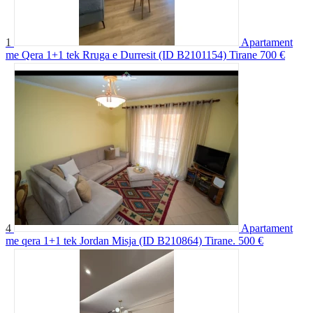
1
Apartament
me Qera 1+1 tek Rruga e Durresit (ID B2101154) Tirane
700 €
4
Apartament
me qera 1+1 tek Jordan Misja (ID B210864) Tirane.
500 €