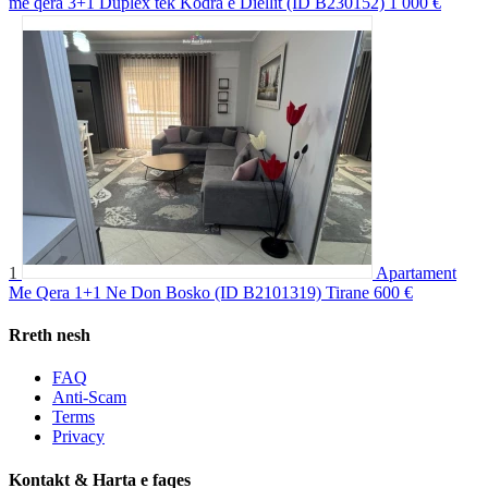
me qera 3+1 Duplex tek Kodra e Diellit (ID B230152)
1 000 €
1
Apartament
Me Qera 1+1 Ne Don Bosko (ID B2101319) Tirane
600 €
Rreth nesh
FAQ
Anti-Scam
Terms
Privacy
Kontakt & Harta e faqes