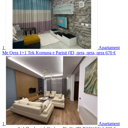
1
Apartament
Me Qera 1+1 Tek Komuna e Parisit (ID, qera, qera, qera
670 €
1
Apartament