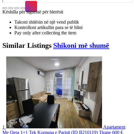
Këshilla për sigurinë për blerësit
Takoni shitësin në një vend publik
Kontrolloni artikullin para se të blini
Pay only after collecting the item
Similar
Listings
Shikoni më shumë
1
Apartament
Me Qera 1+1 Tek Komuna e Parisit (ID B210119) Tirane
600 €