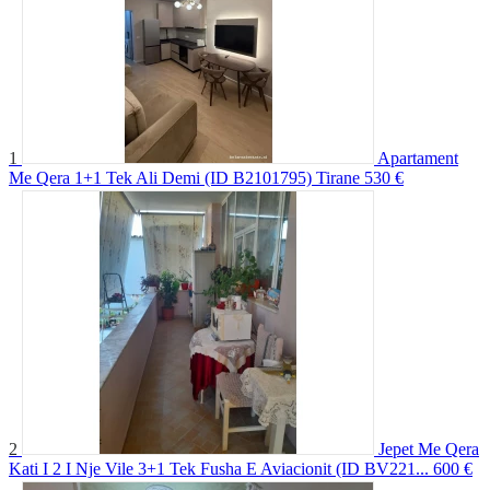
1
Apartament
Me Qera 1+1 Tek Ali Demi (ID B2101795) Tirane
530 €
2
Jepet Me Qera
Kati I 2 I Nje Vile 3+1 Tek Fusha E Aviacionit (ID BV221...
600 €