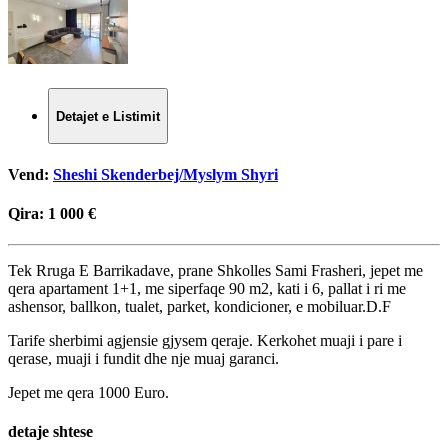
Detajet e Listimit
Vend:
Sheshi Skenderbej/Myslym Shyri
Qira:
1 000 €
Tek Rruga E Barrikadave, prane Shkolles Sami Frasheri, jepet me
qera apartament 1+1, me siperfaqe 90 m2, kati i 6, pallat i ri me
ashensor, ballkon, tualet, parket, kondicioner, e mobiluar.D.F
Tarife sherbimi agjensie gjysem qeraje. Kerkohet muaji i pare i
qerase, muaji i fundit dhe nje muaj garanci.
Jepet me qera 1000 Euro.
detaje shtese