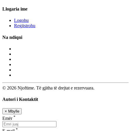
Llogaria ime
Logohu
Regjistrohu
Na ndiqni
© 2026 Njoftime. Të gjitha të drejtat e rezervuara.
Autori i Kontaktit
×
Mbylle
*
Emër
*
E-mail