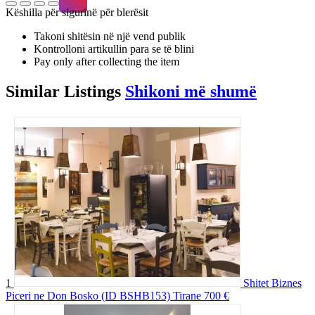
Këshilla për sigurinë për blerësit
Takoni shitësin në një vend publik
Kontrolloni artikullin para se të blini
Pay only after collecting the item
Similar
Listings
Shikoni më shumë
1
Shitet Biznes
Piceri ne Don Bosko (ID BSHB153) Tirane
700 €