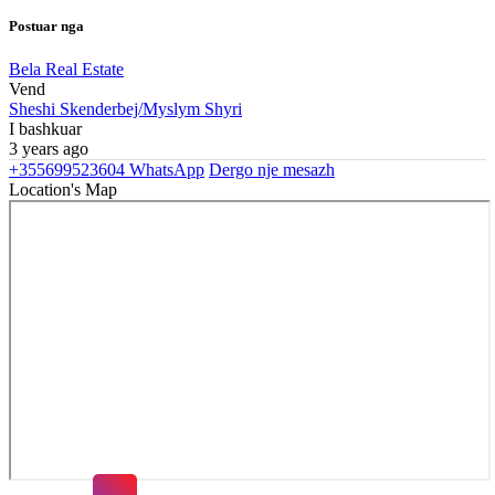
Postuar nga
Bela Real Estate
Vend
Sheshi Skenderbej/Myslym Shyri
I bashkuar
3 years ago
+355699523604
WhatsApp
Dergo nje mesazh
Location's Map