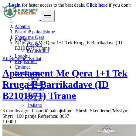
Login
for faster access to the best deals.
Click here
if you don't
have an account.
Albania
Pasuri të paluajtshme
Shtepi me Qera
Logohu
Apartament Me Qera 1+1 Tek Rruga E Barrikadave (ID
Logohu
B2101671) Tirane
Regjistrohu
Logohu
Kthehuni ne rezultat
Regjistrohu
Çmimet
Apartament Me Qera 1+1 Tek
Krijo Njoftim
Shqip
Rruga E Barrikadave (ID
English
Français
B2101671) Tirane
Español
Deutsch
Italiano
3 months ago
Pasuri të paluajtshme
Sheshi Skenderbej/Myslym
Shyri
100 pamje
Referenca: 8637
1 000 €