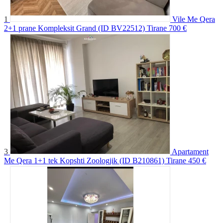
1
Vile Me Qera
2+1 prane Kompleksit Grand (ID BV22512) Tirane
700 €
3
Apartament
Me Qera 1+1 tek Kopshti Zoologjik (ID B210861) Tirane
450 €