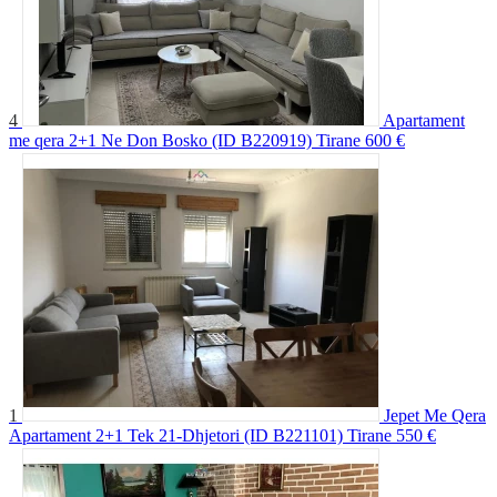
4
Apartament
me qera 2+1 Ne Don Bosko (ID B220919) Tirane
600 €
1
Jepet Me Qera
Apartament 2+1 Tek 21-Dhjetori (ID B221101) Tirane
550 €