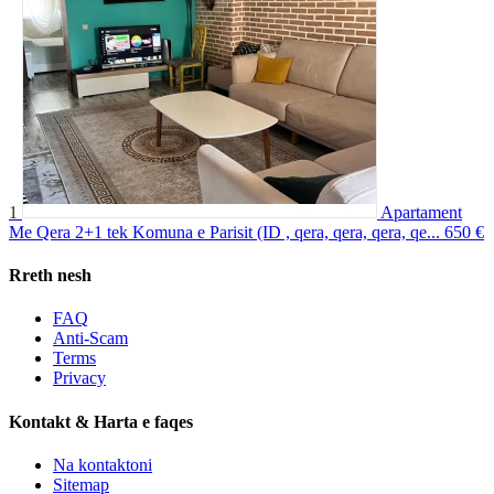
1
Apartament
Me Qera 2+1 tek Komuna e Parisit (ID , qera, qera, qera, qe...
650 €
Rreth nesh
FAQ
Anti-Scam
Terms
Privacy
Kontakt & Harta e faqes
Na kontaktoni
Sitemap