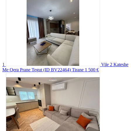
1
Vile 2 Kateshe
Me Qera Prane Tegut (ID BV22464) Tirane
1 500 €