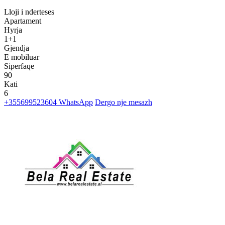
Lloji i nderteses
Apartament
Hyrja
1+1
Gjendja
E mobiluar
Siperfaqe
90
Kati
6
+355699523604
WhatsApp
Dergo nje mesazh