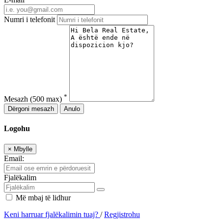
Numri i telefonit
*
Mesazh
(500 max)
Dërgoni mesazh
Anulo
Logohu
×
Mbylle
Email:
Fjalëkalim
Më mbaj të lidhur
Keni harruar fjalëkalimin tuaj?
/
Regjistrohu