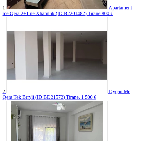
1
Apartament
me Qera 2+1 ne Xhamllik (ID B2201482) Tirane
800 €
2
Dyqan Me
Qera Tek Brryli (ID BD21572) Tirane.
1 500 €