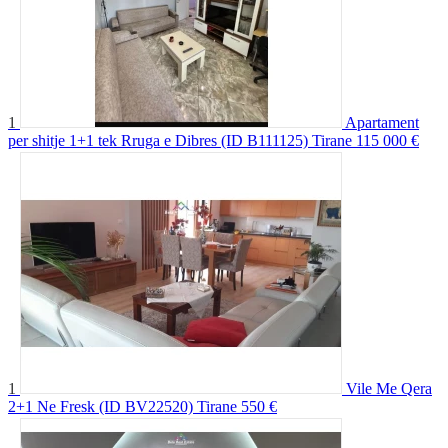
1
Apartament
per shitje 1+1 tek Rruga e Dibres (ID B111125) Tirane
115 000 €
1
Vile Me Qera
2+1 Ne Fresk (ID BV22520) Tirane
550 €