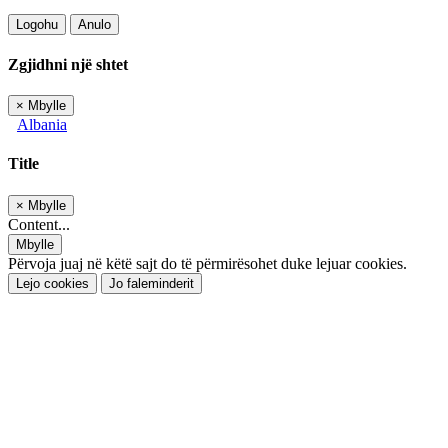
Logohu
Anulo
Zgjidhni një shtet
×
Mbylle
Albania
Title
×
Mbylle
Content...
Mbylle
Përvoja juaj në këtë sajt do të përmirësohet duke lejuar cookies.
Lejo cookies
Jo faleminderit