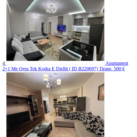
4
Apartament
2+1 Me Qera Tek Kodra E Diellit ( ID B220697) Tirane.
500 €