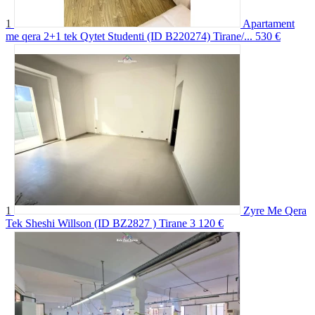
1
Apartament
me qera 2+1 tek Qytet Studenti (ID B220274) Tirane/...
530 €
1
Zyre Me Qera
Tek Sheshi Willson (ID BZ2827 ) Tirane
3 120 €