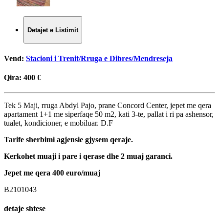
Detajet e Listimit
Vend:
Stacioni i Trenit/Rruga e Dibres/Mendreseja
Qira:
400 €
Tek 5 Maji, rruga Abdyl Pajo, prane Concord Center, jepet me qera
apartament 1+1 me siperfaqe 50 m2, kati 3-te, pallat i ri pa ashensor,
tualet, kondicioner, e mobiluar. D.F
Tarife sherbimi agjensie gjysem qeraje.
Kerkohet muaji i pare i qerase dhe 2 muaj garanci.
Jepet me qera 400 euro/muaj
B2101043
detaje shtese