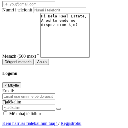
Numri i telefonit
*
Mesazh
(500 max)
Dërgoni mesazh
Anulo
Logohu
×
Mbylle
Email:
Fjalëkalim
Më mbaj të lidhur
Keni harruar fjalëkalimin tuaj?
/
Regjistrohu