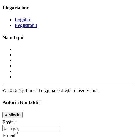
Llogaria ime
Logohu
Regjistrohu
Na ndiqni
© 2026 Njoftime. Të gjitha të drejtat e rezervuara.
Autori i Kontaktit
×
Mbylle
*
Emër
*
E-mail