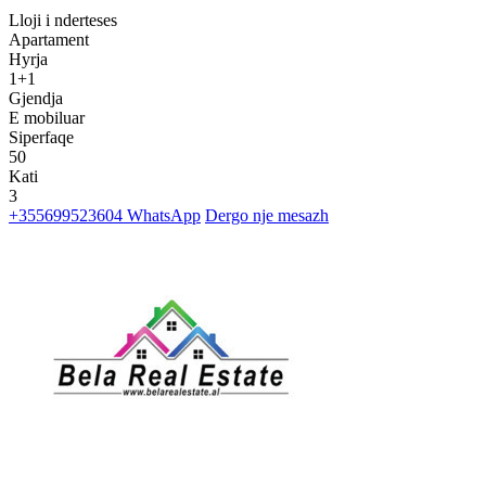
Lloji i nderteses
Apartament
Hyrja
1+1
Gjendja
E mobiluar
Siperfaqe
50
Kati
3
+355699523604
WhatsApp
Dergo nje mesazh