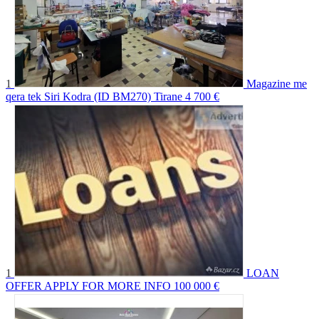
1
Magazine me
qera tek Siri Kodra (ID BM270) Tirane
4 700 €
1
LOAN
OFFER APPLY FOR MORE INFO
100 000 €