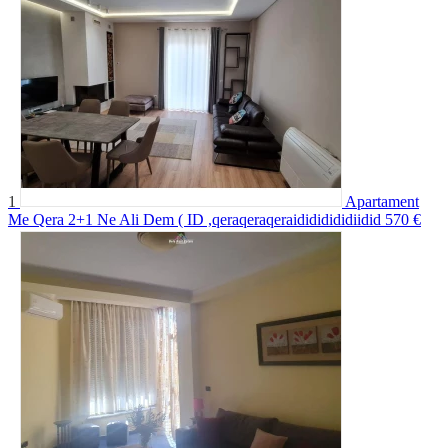
1
Apartament
Me Qera 2+1 Ne Ali Dem ( ID ,qeraqeraqeraidididididiidid
570 €