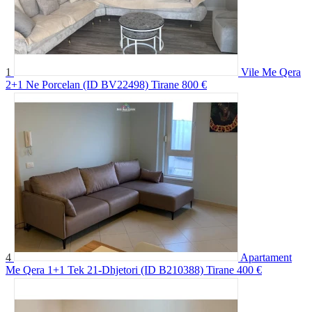
1
Vile Me Qera
2+1 Ne Porcelan (ID BV22498) Tirane
800 €
4
Apartament
Me Qera 1+1 Tek 21-Dhjetori (ID B210388) Tirane
400 €