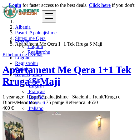
Login
for faster access to the best deals.
Click here
if you don't
have an account.
Albania
Pasuri të paluajtshme
Shtepi me Qera
Logohu
Apartament Me Qera 1+1 Tek Rruga 5 Maji
Logohu
Regjistrohu
Kthehuni ne rezultat
Logohu
Regjistrohu
Apartament Me Qera 1+1 Tek
Çmimet
Krijo Njoftim
Rruga 5 Maji
Shqip
English
Français
1 year ago
Pasuri të paluajtshme
Stacioni i Trenit/Rruga e
Español
Dibres/Mendreseja
175 pamje
Referenca: 4650
Deutsch
400 €
Italiano