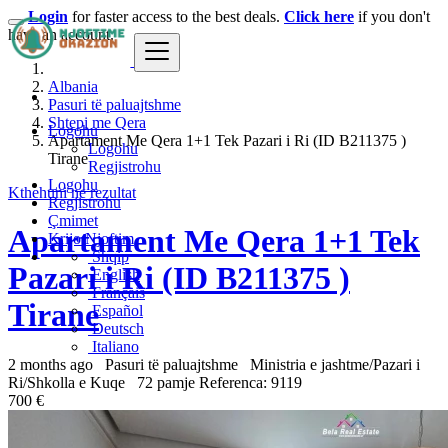
Login
for faster access to the best deals.
Click here
if you don't
have an account.
Albania
Pasuri të paluajtshme
Shtepi me Qera
Logohu
Apartament Me Qera 1+1 Tek Pazari i Ri (ID B211375 )
Logohu
Tirane
Regjistrohu
Logohu
Kthehuni ne rezultat
Regjistrohu
Çmimet
Apartament Me Qera 1+1 Tek
Krijo Njoftim
Shqip
Pazari i Ri (ID B211375 )
English
Français
Tirane
Español
Deutsch
Italiano
2 months ago
Pasuri të paluajtshme
Ministria e jashtme/Pazari i
Ri/Shkolla e Kuqe
72 pamje
Referenca: 9119
700 €