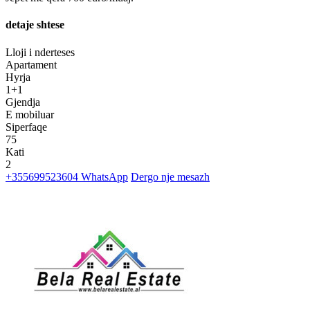
detaje shtese
Lloji i nderteses
Apartament
Hyrja
1+1
Gjendja
E mobiluar
Siperfaqe
75
Kati
2
+355699523604
WhatsApp
Dergo nje mesazh