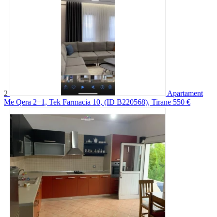
2
Apartament
Me Qera 2+1, Tek Farmacia 10, (ID B220568), Tirane
550 €