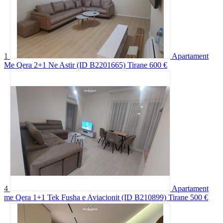
1
Apartament
Me Qera 2+1 Ne Astir (ID B2201665) Tirane
600 €
4
Apartament
me Qera 1+1 Tek Fusha e Aviacionit (ID B210899) Tirane
500 €