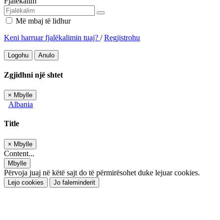
Fjalëkalim
Më mbaj të lidhur
Keni harruar fjalëkalimin tuaj?
/
Regjistrohu
Logohu
Anulo
Zgjidhni një shtet
×
Mbylle
Albania
Title
×
Mbylle
Content...
Mbylle
Përvoja juaj në këtë sajt do të përmirësohet duke lejuar cookies.
Lejo cookies
Jo faleminderit