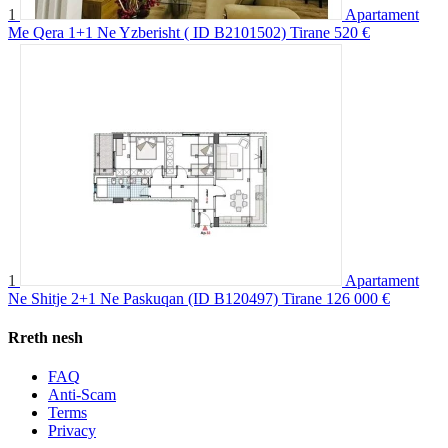
1
Apartament
Me Qera 1+1 Ne Yzberisht ( ID B2101502) Tirane
520 €
1
Apartament
Ne Shitje 2+1 Ne Paskuqan (ID B120497) Tirane
126 000 €
Rreth nesh
FAQ
Anti-Scam
Terms
Privacy