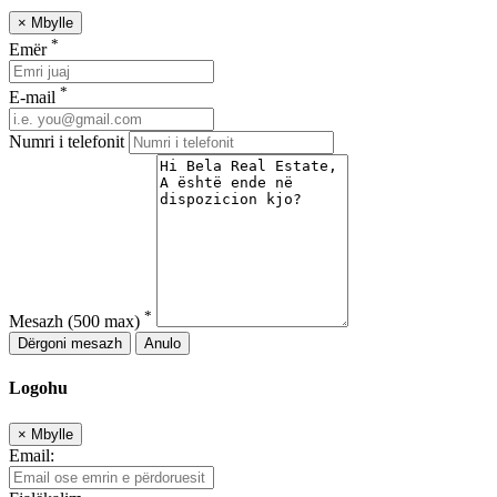
×
Mbylle
*
Emër
*
E-mail
Numri i telefonit
*
Mesazh
(500 max)
Dërgoni mesazh
Anulo
Logohu
×
Mbylle
Email: