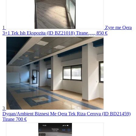
1
Zyre me Qera
3+1 Tek Ish Ekspozita (ID BZ21018) Tirane.,.,.,
850 €
3
Dyqan/Ambient Biznesi Me Qera Tek Riza Cerova (ID BD21459)
Tirane
700 €