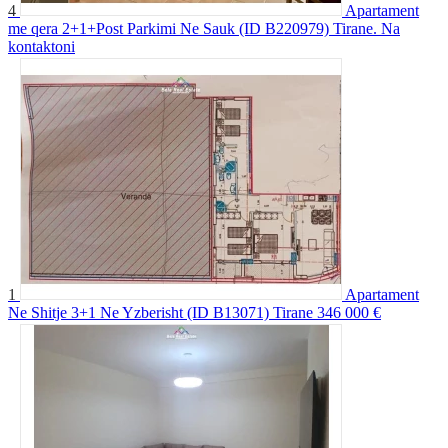
4
Apartament
me qera 2+1+Post Parkimi Ne Sauk (ID B220979) Tirane.
Na
kontaktoni
1
Apartament
Ne Shitje 3+1 Ne Yzberisht (ID B13071) Tirane
346 000 €