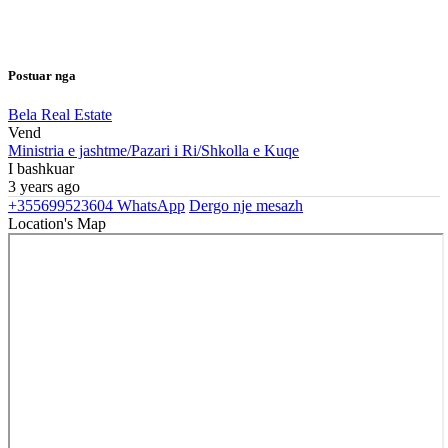
Postuar nga
Bela Real Estate
Vend
Ministria e jashtme/Pazari i Ri/Shkolla e Kuqe
I bashkuar
3 years ago
+355699523604
WhatsApp
Dergo nje mesazh
Location's Map