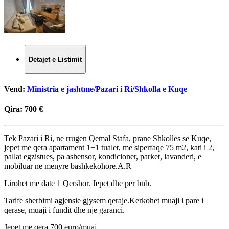
Detajet e Listimit
Vend:
Ministria e jashtme/Pazari i Ri/Shkolla e Kuqe
Qira:
700 €
Tek Pazari i Ri, ne rrugen Qemal Stafa, prane Shkolles se Kuqe,
jepet me qera apartament 1+1 tualet, me siperfaqe 75 m2, kati i 2,
pallat egzistues, pa ashensor, kondicioner, parket, lavanderi, e
mobiluar ne menyre bashkekohore.A.R
Lirohet me date 1 Qershor. Jepet dhe per bnb.
Tarife sherbimi agjensie gjysem qeraje.Kerkohet muaji i pare i
qerase, muaji i fundit dhe nje garanci.
Jepet me qera 700 euro/muaj.