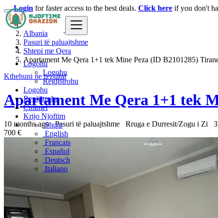
Login
for faster access to the best deals.
Click here
if you don't h
Albania
Pasuri të paluajtshme
Shtepi me Qera
Apartament Me Qera 1+1 tek Mine Peza (ID B2101285) Tiran
Logohu
Logohu
Kthehuni ne rezultat
Regjistrohu
Logohu
Apartament Me Qera 1+1 tek Mi
Regjistrohu
Çmimet
Krijo Njoftim
10 months ago
Pasuri të paluajtshme
Rruga e Durresit/Zogu i Zi
3
Shqip
700 €
English
Français
Español
Deutsch
Italiano