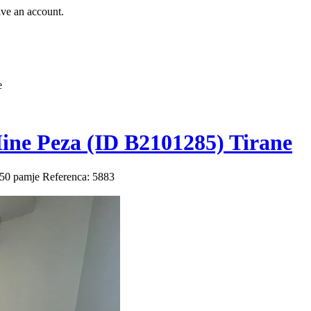
ave an account.
e
ne Peza (ID B2101285) Tirane
50 pamje
Referenca: 5883