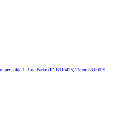
t per shitje 1+1 ne Farke (ID B110425) Tirane
83 000 €