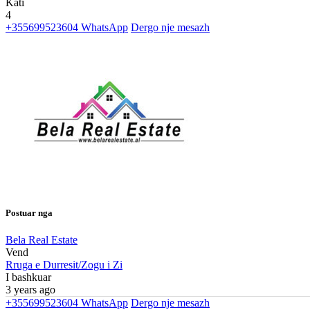
Kati
4
+355699523604
WhatsApp
Dergo nje mesazh
Postuar nga
Bela Real Estate
Vend
Rruga e Durresit/Zogu i Zi
I bashkuar
3 years ago
+355699523604
WhatsApp
Dergo nje mesazh