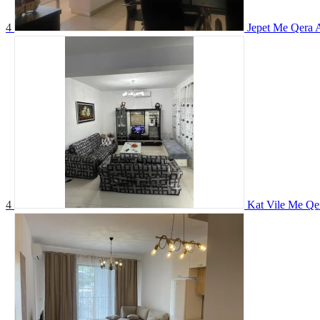
4
Jepet Me Qera 
4
Kat Vile Me Qe