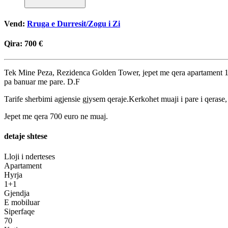
Vend:
Rruga e Durresit/Zogu i Zi
Qira:
700 €
Tek Mine Peza, Rezidenca Golden Tower, jepet me qera apartament 1+1, 
pa banuar me pare. D.F
Tarife sherbimi agjensie gjysem qeraje.Kerkohet muaji i pare i qerase, 
Jepet me qera 700 euro ne muaj.
detaje shtese
Lloji i nderteses
Apartament
Hyrja
1+1
Gjendja
E mobiluar
Siperfaqe
70