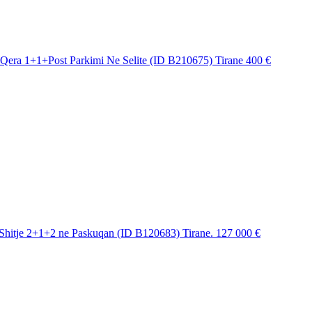
Qera 1+1+Post Parkimi Ne Selite (ID B210675) Tirane
400 €
Shitje 2+1+2 ne Paskuqan (ID B120683) Tirane.
127 000 €