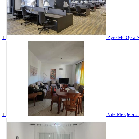
1
Zyre Me Qera N
1
Vile Me Qera 2+