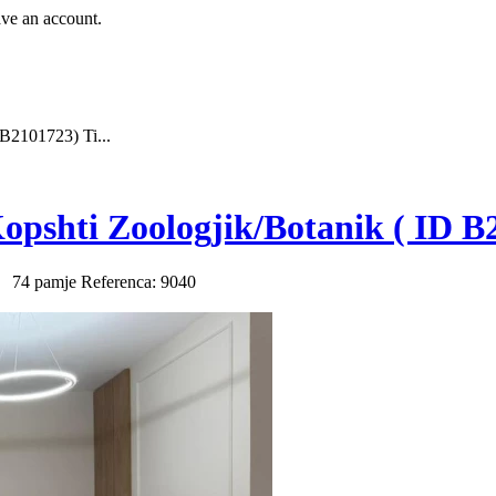
ave an account.
B2101723) Ti...
pshti Zoologjik/Botanik ( ID B
k
74 pamje
Referenca: 9040