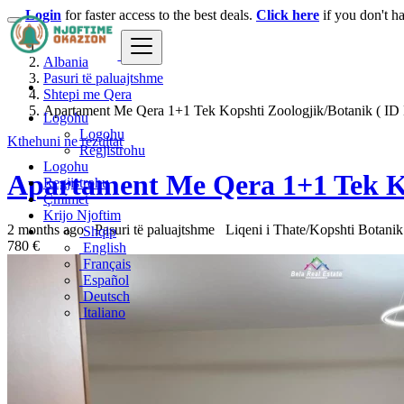
Login
for faster access to the best deals.
Click here
if you don't h
Albania
Pasuri të paluajtshme
Shtepi me Qera
Apartament Me Qera 1+1 Tek Kopshti Zoologjik/Botanik ( ID 
Logohu
Logohu
Kthehuni ne rezultat
Regjistrohu
Logohu
Apartament Me Qera 1+1 Tek Ko
Regjistrohu
Çmimet
Krijo Njoftim
2 months ago
Pasuri të paluajtshme
Liqeni i Thate/Kopshti Botani
Shqip
780 €
English
Français
Español
Deutsch
Italiano