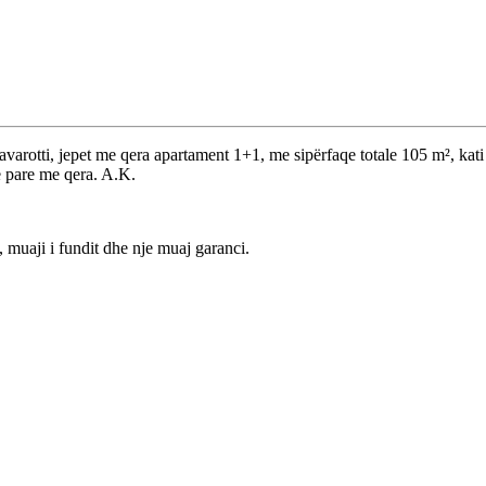
rotti, jepet me qera apartament 1+1, me sipërfaqe totale 105 m², kati i 
e pare me qera. A.K.
, muaji i fundit dhe nje muaj garanci.