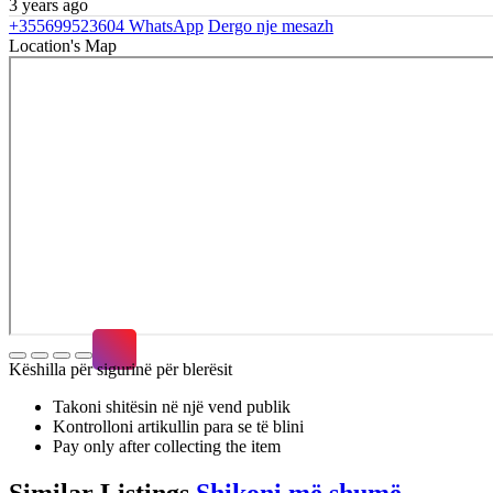
3 years ago
+355699523604
WhatsApp
Dergo nje mesazh
Location's Map
Këshilla për sigurinë për blerësit
Takoni shitësin në një vend publik
Kontrolloni artikullin para se të blini
Pay only after collecting the item
Similar
Listings
Shikoni më shumë