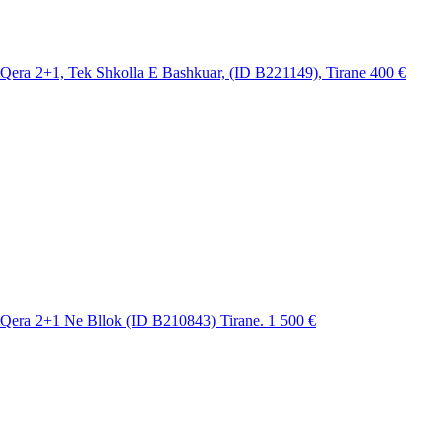
Qera 2+1, Tek Shkolla E Bashkuar, (ID B221149), Tirane
400 €
Qera 2+1 Ne Bllok (ID B210843) Tirane.
1 500 €