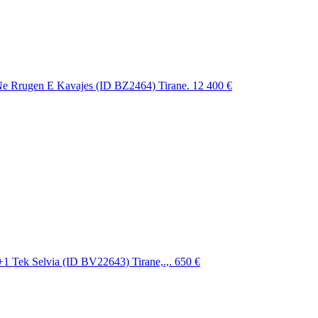
e Rrugen E Kavajes (ID BZ2464) Tirane.
12 400 €
1 Tek Selvia (ID BV22643) Tirane,.,.
650 €