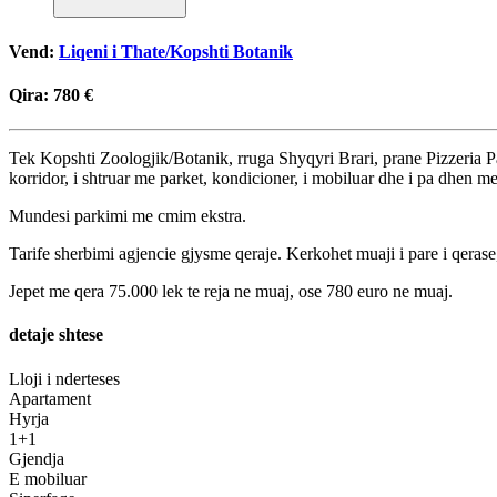
Vend:
Liqeni i Thate/Kopshti Botanik
Qira:
780 €
Tek Kopshti Zoologjik/Botanik, rruga Shyqyri Brari, prane Pizzeria Pava
korridor, i shtruar me parket, kondicioner, i mobiluar dhe i pa dhen m
Mundesi parkimi me cmim ekstra.
Tarife sherbimi agjencie gjysme qeraje. Kerkohet muaji i pare i qerase
Jepet me qera 75.000 lek te reja ne muaj, ose 780 euro ne muaj.
detaje shtese
Lloji i nderteses
Apartament
Hyrja
1+1
Gjendja
E mobiluar