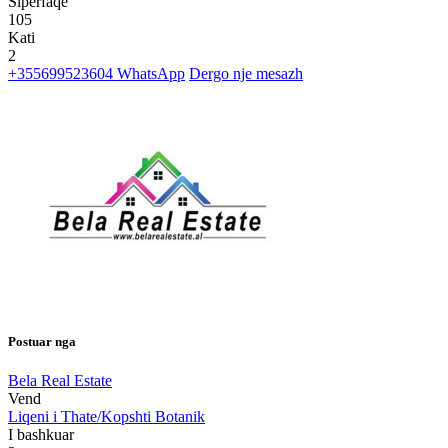
Siperfaqe
105
Kati
2
+355699523604
WhatsApp
Dergo nje mesazh
Postuar nga
Bela Real Estate
Vend
Liqeni i Thate/Kopshti Botanik
I bashkuar