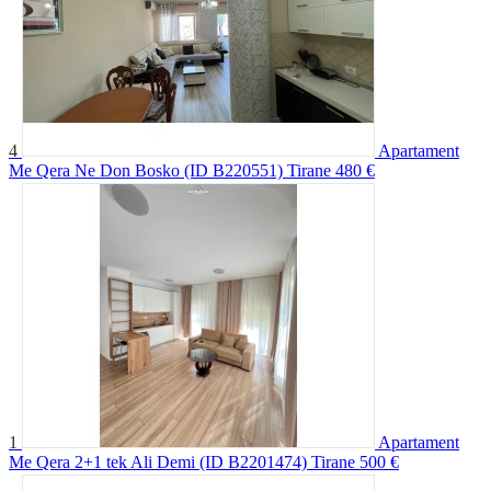
4
Apartament
Me Qera Ne Don Bosko (ID B220551) Tirane
480 €
1
Apartament
Me Qera 2+1 tek Ali Demi (ID B2201474) Tirane
500 €