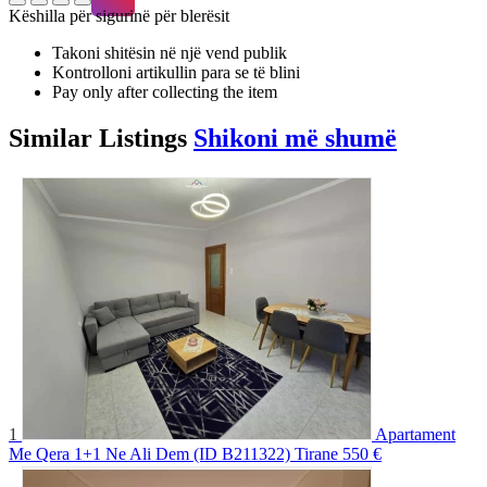
Këshilla për sigurinë për blerësit
Takoni shitësin në një vend publik
Kontrolloni artikullin para se të blini
Pay only after collecting the item
Similar
Listings
Shikoni më shumë
1
Apartament
Me Qera 1+1 Ne Ali Dem (ID B211322) Tirane
550 €