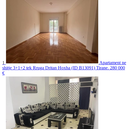
1
Apartament ne
shitje 3+1+2 tek Rruga Dritan Hoxha (ID B13091) Tirane.
280 000
€