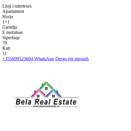
Lloji i nderteses
Apartament
Hyrja
1+1
Gjendja
E mobiluar
Siperfaqe
70
Kati
11
+355699523604
WhatsApp
Dergo nje mesazh