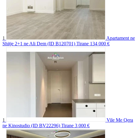
1
Apartament ne
Shitje 2+1 ne Ali Dem (ID B120701) Tirane
134 000 €
1
Vile Me Qera
ne Kinostudio (ID BV22296) Tirane
3 000 €