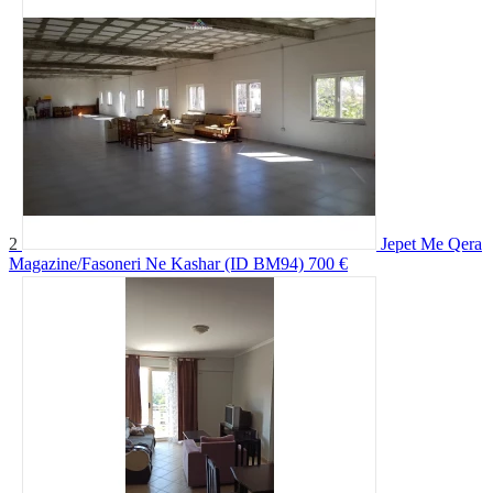
2
Jepet Me Qera
Magazine/Fasoneri Ne Kashar (ID BM94)
700 €