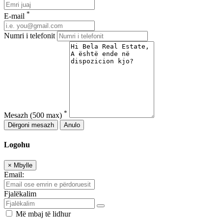
*
E-mail
Numri i telefonit
*
Mesazh
(500 max)
Dërgoni mesazh
Anulo
Logohu
×
Mbylle
Email:
Fjalëkalim
Më mbaj të lidhur