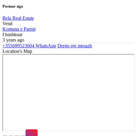
Postuar nga
Bela Real Estate
Vend
Komuna e Parisit
I bashkuar
3 years ago
+355699523604
WhatsApp
Dergo nje mesazh
Location's Map