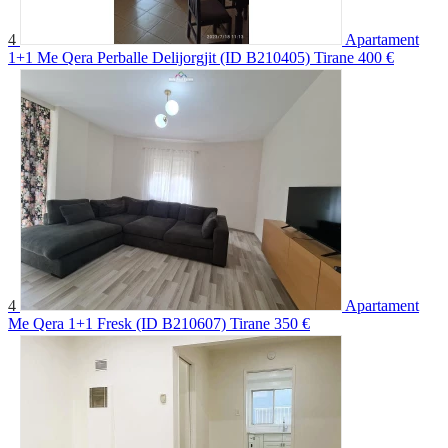
4
Apartament
1+1 Me Qera Perballe Delijorgjit (ID B210405) Tirane
400 €
4
Apartament
Me Qera 1+1 Fresk (ID B210607) Tirane
350 €