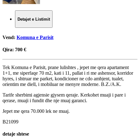
Detajet e Listimit
Vend:
Komuna e Parisit
Qira:
700 €
Tek Komuna e Parisit, prane lulishtes , jepet me qera apartament
1+1, me siperfaqe 70 m2, kati i 11, pallat i ri me ashensor, korridor
hyres, i shtruar me parket, kondicioner ne cdo ambjent, tualet,
orientim me diell, i mobiluar ne menyre moderne. B.Z./A.K.
Tarife sherbimi agjensie gjysem qeraje. Kerkohet muaji i pare i
qerase, muaji i fundit dhe nje muaj garanci.
Jepet me qera 70.000 lek ne muaj.
B21099
detaje shtese