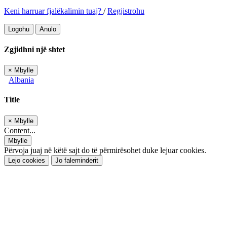
Keni harruar fjalëkalimin tuaj?
/
Regjistrohu
Logohu
Anulo
Zgjidhni një shtet
×
Mbylle
Albania
Title
×
Mbylle
Content...
Mbylle
Përvoja juaj në këtë sajt do të përmirësohet duke lejuar cookies.
Lejo cookies
Jo faleminderit