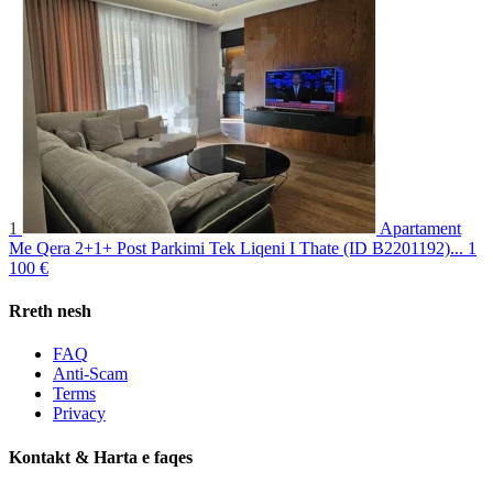
1
Apartament
Me Qera 2+1+ Post Parkimi Tek Liqeni I Thate (ID B2201192)...
1
100 €
Rreth nesh
FAQ
Anti-Scam
Terms
Privacy
Kontakt & Harta e faqes