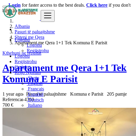
Login
for faster access to the best deals.
Click here
if you don't
have an account.
Albania
Pasuri të paluajtshme
Shtepi me Qera
Logohu
Apartament me Qera 1+1 Tek Komuna E Parisit
Logohu
Regjistrohu
Kthehuni ne rezultat
Logohu
Regjistrohu
Apartament me Qera 1+1 Tek
Çmimet
Krijo Njoftim
Komuna E Parisit
Shqip
English
Français
1 year ago
Pasuri të paluajtshme
Komuna e Parisit
205 pamje
Español
Referenca: 4760
Deutsch
700 €
Italiano