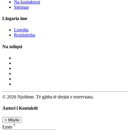
Na kontaktoni
Sitemap
Llogaria ime
Logohu
Regjistrohu
Na ndiqni
© 2026 Njoftime. Të gjitha të drejtat e rezervuara.
Autori i Kontaktit
×
Mbylle
*
Emër