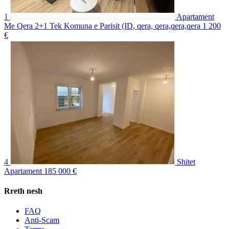
1
Apartament
Me Qera 2+1 Tek Komuna e Parisit (ID, qera, qera,qera,qera
1 200
€
4
Shitet
Apartament
185 000 €
Rreth nesh
FAQ
Anti-Scam