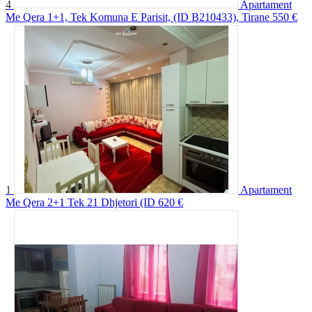
4
Apartament
Me Qera 1+1, Tek Komuna E Parisit, (ID B210433), Tirane
550 €
1
Apartament
Me Qera 2+1 Tek 21 Dhjetori (ID
620 €