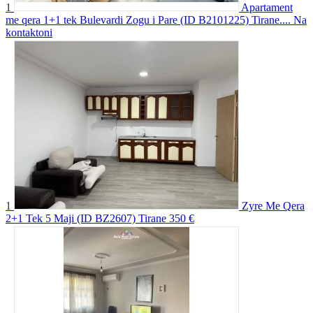
1
Apartament
me qera 1+1 tek Bulevardi Zogu i Pare (ID B2101225) Tirane....
Na
kontaktoni
1
Zyre Me Qera
2+1 Tek 5 Maji (ID BZ2607) Tirane
350 €