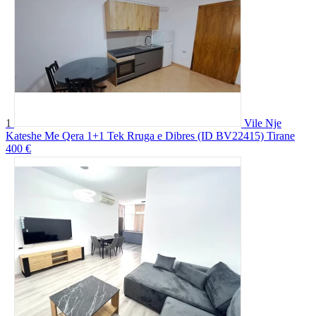
1
Vile Nje
Kateshe Me Qera 1+1 Tek Rruga e Dibres (ID BV22415) Tirane
400 €