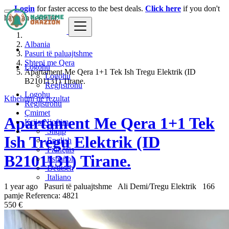
Login
for faster access to the best deals.
Click here
if you don't
have an account.
Albania
Pasuri të paluajtshme
Shtepi me Qera
Logohu
Apartament Me Qera 1+1 Tek Ish Tregu Elektrik (ID
Logohu
B2101131) Tirane.
Regjistrohu
Logohu
Kthehuni ne rezultat
Regjistrohu
Çmimet
Apartament Me Qera 1+1 Tek
Krijo Njoftim
Shqip
Ish Tregu Elektrik (ID
English
Français
B2101131) Tirane.
Español
Deutsch
Italiano
1 year ago
Pasuri të paluajtshme
Ali Demi/Tregu Elektrik
166
pamje
Referenca: 4821
550 €