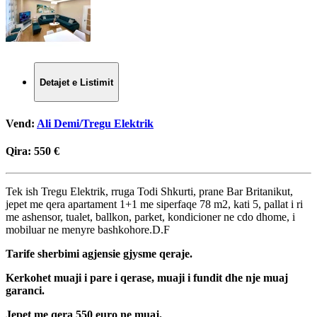
Detajet e Listimit
Vend:
Ali Demi/Tregu Elektrik
Qira:
550 €
Tek ish Tregu Elektrik, rruga Todi Shkurti, prane Bar Britanikut,
jepet me qera apartament 1+1 me siperfaqe 78 m2, kati 5, pallat i ri
me ashensor, tualet, ballkon, parket, kondicioner ne cdo dhome, i
mobiluar ne menyre bashkohore.D.F
Tarife sherbimi agjensie gjysme qeraje.
Kerkohet muaji i pare i qerase, muaji i fundit dhe nje muaj
garanci.
Jepet me qera 550 euro ne muaj.