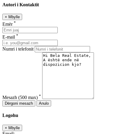
Autori i Kontaktit
×
Mbylle
*
Emër
*
E-mail
Numri i telefonit
*
Mesazh
(500 max)
Dërgoni mesazh
Anulo
Logohu
×
Mbylle
Email: