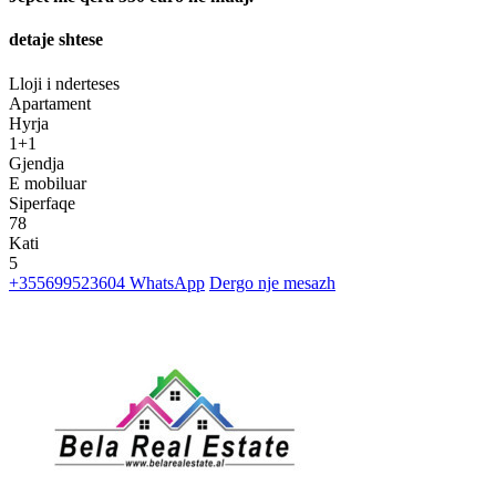
detaje shtese
Lloji i nderteses
Apartament
Hyrja
1+1
Gjendja
E mobiluar
Siperfaqe
78
Kati
5
+355699523604
WhatsApp
Dergo nje mesazh