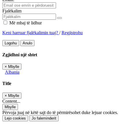
Fjalëkalim
Më mbaj të lidhur
Keni harruar fjalëkalimin tuaj?
/
Regjistrohu
Logohu
Anulo
Zgjidhni një shtet
×
Mbylle
Albania
Title
×
Mbylle
Content...
Mbylle
Përvoja juaj në këtë sajt do të përmirësohet duke lejuar cookies.
Lejo cookies
Jo faleminderit