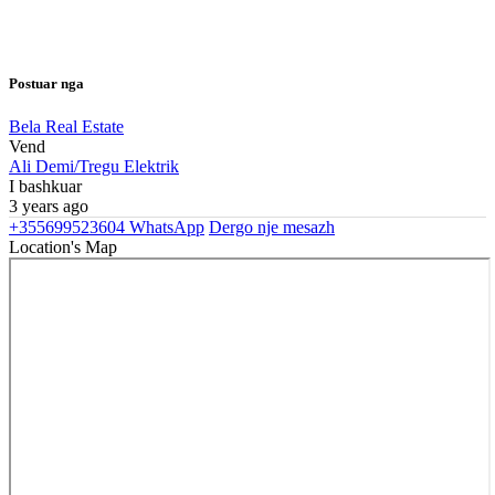
Postuar nga
Bela Real Estate
Vend
Ali Demi/Tregu Elektrik
I bashkuar
3 years ago
+355699523604
WhatsApp
Dergo nje mesazh
Location's Map