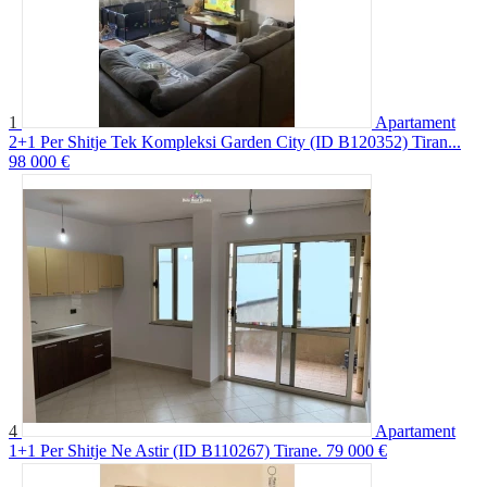
1
Apartament
2+1 Per Shitje Tek Kompleksi Garden City (ID B120352) Tiran...
98 000 €
4
Apartament
1+1 Per Shitje Ne Astir (ID B110267) Tirane.
79 000 €