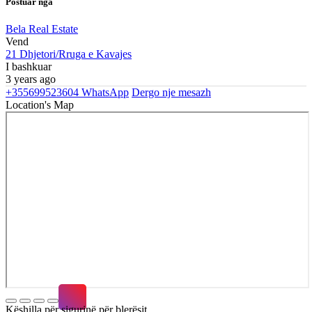
Postuar nga
Bela Real Estate
Vend
21 Dhjetori/Rruga e Kavajes
I bashkuar
3 years ago
+355699523604
WhatsApp
Dergo nje mesazh
Location's Map
Këshilla për sigurinë për blerësit