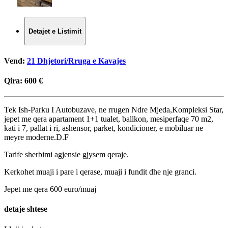
Detajet e Listimit
Vend:
21 Dhjetori/Rruga e Kavajes
Qira:
600 €
Tek Ish-Parku I Autobuzave, ne rrugen Ndre Mjeda,Kompleksi Star,
jepet me qera apartament 1+1 tualet, ballkon, mesiperfaqe 70 m2,
kati i 7, pallat i ri, ashensor, parket, kondicioner, e mobiluar ne
meyre moderne.D.F
Tarife sherbimi agjensie gjysem qeraje.
Kerkohet muaji i pare i qerase, muaji i fundit dhe nje granci.
Jepet me qera 600 euro/muaj
detaje shtese