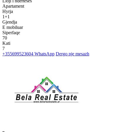
Lloji i nderteses
Apartament
Hyrja
1+1
Gjendja
E mobiluar
Siperfaqe
70
Kati
7
+355699523604
WhatsApp
Dergo nje mesazh