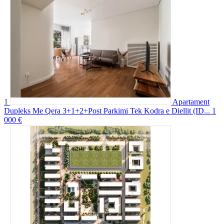
1
Apartament
Dupleks Me Qera 3+1+2+Post Parkimi Tek Kodra e Diellit (ID...
1
000 €