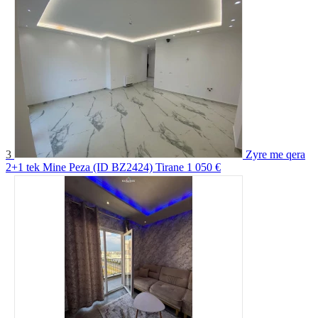
3
Zyre me qera
2+1 tek Mine Peza (ID BZ2424) Tirane
1 050 €