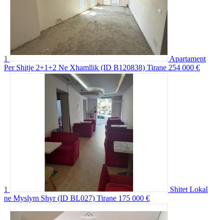
1
Apartament
Per Shitje 2+1+2 Ne Xhamllik (ID B120838) Tirane
254 000 €
1
Shitet Lokal
ne Myslym Shyr (ID BL027) Tirane
175 000 €