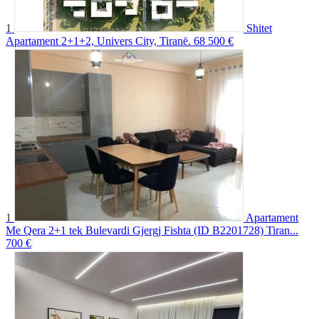
1
Shitet
Apartament 2+1+2, Univers City, Tiranë.
68 500 €
1
Apartament
Me Qera 2+1 tek Bulevardi Gjergj Fishta (ID B2201728) Tiran...
700 €