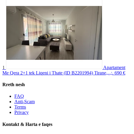
1
Apartament
Me Qera 2+1 tek Liqeni i Thate (ID B2201994) Tirane,,.,;.
690 €
Rreth nesh
FAQ
Anti-Scam
Terms
Privacy
Kontakt & Harta e faqes