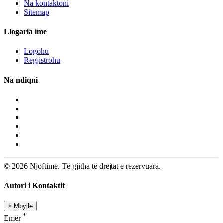
Na kontaktoni
Sitemap
Llogaria ime
Logohu
Regjistrohu
Na ndiqni
© 2026 Njoftime. Të gjitha të drejtat e rezervuara.
Autori i Kontaktit
×
Mbylle
*
Emër