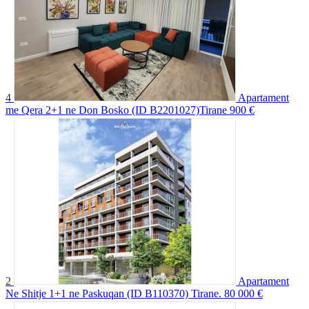
4
Apartament
me Qera 2+1 ne Don Bosko (ID B2201027)Tirane
900 €
2
Apartament
Ne Shitje 1+1 ne Paskuqan (ID B110370) Tirane.
80 000 €