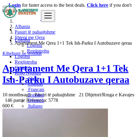
Login
for faster access to the best deals.
Click here
if you don't
have an account.
Albania
Pasuri të paluajtshme
Shtepi me Qera
Logohu
Apartament Me Qera 1+1 Tek Ish-Parku I Autobuzave qeraa
Logohu
Regjistrohu
Kthehuni ne rezultat
Logohu
Regjistrohu
Apartament Me Qera 1+1 Tek
Çmimet
Krijo Njoftim
Ish-Parku I Autobuzave qeraa
Shqip
English
Français
10 months ago
Pasuri të paluajtshme
21 Dhjetori/Rruga e Kavajes
Español
146 pamje
Referenca: 5778
Deutsch
600 €
Italiano