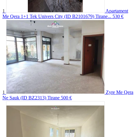
1
Apartament
Me Qera 1+1 Tek Univers City (ID B2101679) Tirane...
530 €
1
Zyre Me Qera
Ne Sauk (ID BZ2313) Tirane
500 €