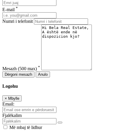
*
E-mail
Numri i telefonit
*
Mesazh
(500 max)
Dërgoni mesazh
Anulo
Logohu
×
Mbylle
Email:
Fjalëkalim
Më mbaj të lidhur