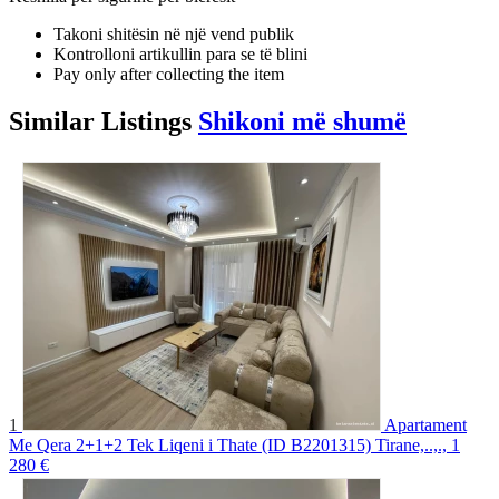
Takoni shitësin në një vend publik
Kontrolloni artikullin para se të blini
Pay only after collecting the item
Similar
Listings
Shikoni më shumë
1
Apartament
Me Qera 2+1+2 Tek Liqeni i Thate (ID B2201315) Tirane,..,.,
1
280 €