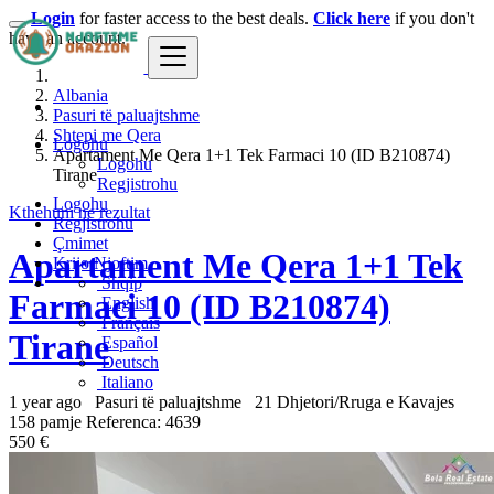
Login
for faster access to the best deals.
Click here
if you don't
have an account.
Albania
Pasuri të paluajtshme
Shtepi me Qera
Logohu
Apartament Me Qera 1+1 Tek Farmaci 10 (ID B210874)
Logohu
Tirane
Regjistrohu
Logohu
Kthehuni ne rezultat
Regjistrohu
Çmimet
Apartament Me Qera 1+1 Tek
Krijo Njoftim
Shqip
Farmaci 10 (ID B210874)
English
Français
Tirane
Español
Deutsch
Italiano
1 year ago
Pasuri të paluajtshme
21 Dhjetori/Rruga e Kavajes
158 pamje
Referenca: 4639
550 €