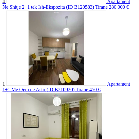
4
Apartament
Ne Shitje 2+1 tek Ish-Ekspozita (ID B120583) Tirane
280 000 €
1
Apartament
1+1 Me Qera ne Astir (ID B210920) Tirane
450 €