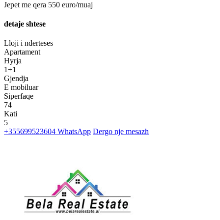
Jepet me qera 550 euro/muaj
detaje shtese
Lloji i nderteses
Apartament
Hyrja
1+1
Gjendja
E mobiluar
Siperfaqe
74
Kati
5
+355699523604
WhatsApp
Dergo nje mesazh