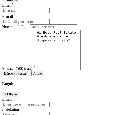
*
Emër
*
E-mail
Numri i telefonit
*
Mesazh
(500 max)
Dërgoni mesazh
Anulo
Logohu
×
Mbylle
Email:
Fjalëkalim