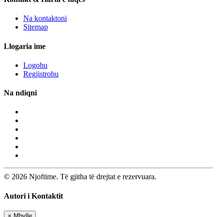
Na kontaktoni
Sitemap
Llogaria ime
Logohu
Regjistrohu
Na ndiqni
© 2026 Njoftime. Të gjitha të drejtat e rezervuara.
Autori i Kontaktit
×
Mbylle