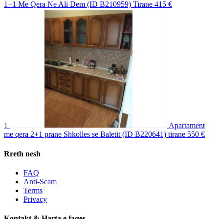
1+1 Me Qera Ne Ali Dem (ID B210959) Tirane
415 €
1
Apartament
me qera 2+1 prane Shkolles se Baletit (ID B220641) tirane
550 €
Rreth nesh
FAQ
Anti-Scam
Terms
Privacy
Kontakt & Harta e faqes