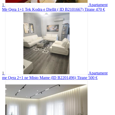
1
Apartament
Me Qera 1+1 Tek Kodra e Diellit ( ID B2101667) Tirane
470 €
1
Apartament
me Qera 2+1 ne Misto Mame (ID B2201496) Tirane
500 €