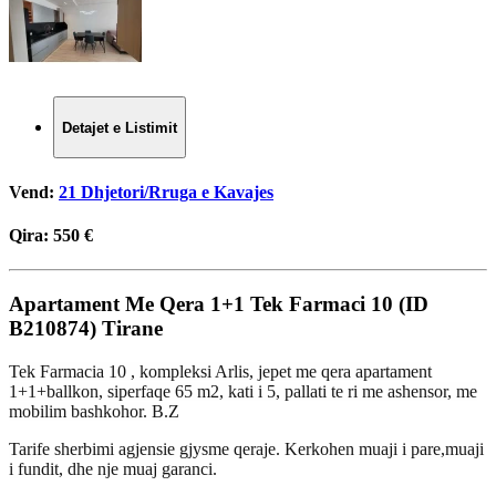
Detajet e Listimit
Vend:
21 Dhjetori/Rruga e Kavajes
Qira:
550 €
Apartament Me Qera 1+1 Tek Farmaci 10 (ID
B210874) Tirane​
Tek Farmacia 10 , kompleksi Arlis, jepet me qera apartament
1+1+ballkon, siperfaqe 65 m2, kati i 5, pallati te ri me ashensor, me
mobilim bashkohor. B.Z
Tarife sherbimi agjensie gjysme qeraje. Kerkohen muaji i pare,muaji
i fundit, dhe nje muaj garanci.