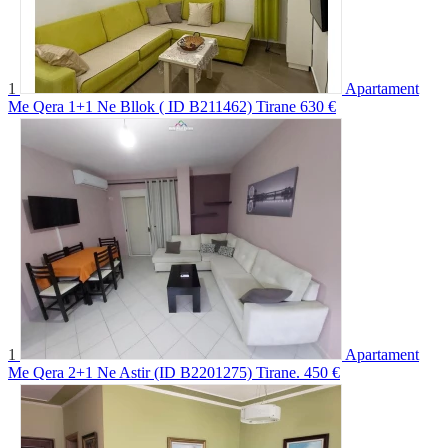
1
Apartament
Me Qera 1+1 Ne Bllok ( ID B211462) Tirane
630 €
1
Apartament
Me Qera 2+1 Ne Astir (ID B2201275) Tirane.
450 €