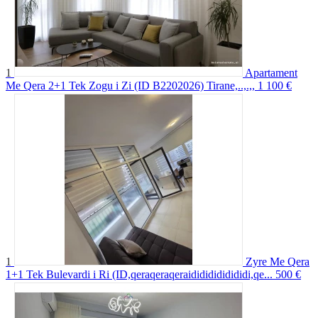
1
Apartament
Me Qera 2+1 Tek Zogu i Zi (ID B2202026) Tirane,..,.,,
1 100 €
1
Zyre Me Qera
1+1 Tek Bulevardi i Ri (ID,qeraqeraqeraidididididididi,qe...
500 €