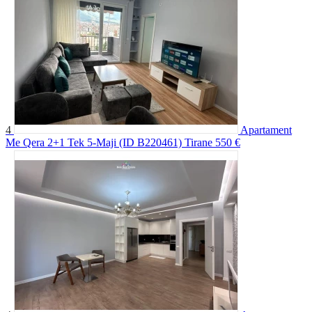
4
Apartament
Me Qera 2+1 Tek 5-Maji (ID B220461) Tirane
550 €