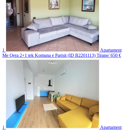
1
Apartament
Me Qera 2+1 tek Komuna e Parisit (ID B2201113) Tirane/
650 €
1
Apartament