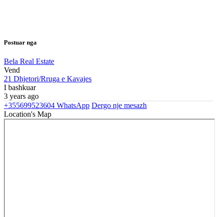
Postuar nga
Bela Real Estate
Vend
21 Dhjetori/Rruga e Kavajes
I bashkuar
3 years ago
+355699523604
WhatsApp
Dergo nje mesazh
Location's Map