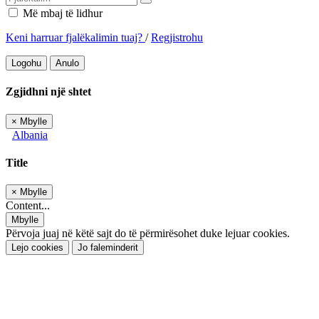
Më mbaj të lidhur
Keni harruar fjalëkalimin tuaj?
/
Regjistrohu
Logohu
Anulo
Zgjidhni një shtet
×
Mbylle
Albania
Title
×
Mbylle
Content...
Mbylle
Përvoja juaj në këtë sajt do të përmirësohet duke lejuar cookies.
Lejo cookies
Jo faleminderit