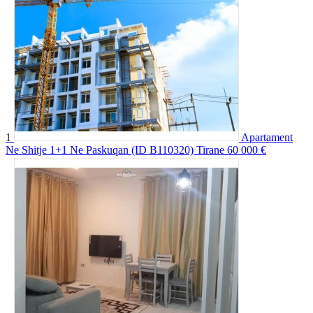
1
Apartament
Ne Shitje 1+1 Ne Paskuqan (ID B110320) Tirane
60 000 €