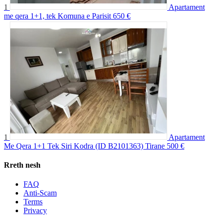
1
Apartament
me qera 1+1, tek Komuna e Parisit
650 €
1
Apartament
Me Qera 1+1 Tek Siri Kodra (ID B2101363) Tirane
500 €
Rreth nesh
FAQ
Anti-Scam
Terms
Privacy