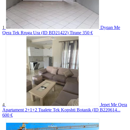
1
Dyqan Me
Qera Tek Rruga Ura (ID BD21422) Tirane
350 €
4
Jepet Me Qera
Apartament 2+1+2 Tualete Tek Kopshti Botanik (ID B220614...
600 €