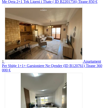
Me Qera 2+1 Tek Liqeni i Thate ( ID B2201756) Tirane
850 €
1
Apartament
Per Shitje 1+1+ Garsioniere Ne Qender (ID B120761) Tirane
360
000 €