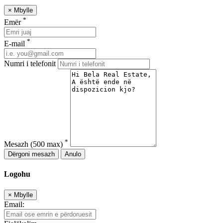
×
Mbylle
*
Emër
*
E-mail
Numri i telefonit
*
Mesazh
(500 max)
Dërgoni mesazh
Anulo
Logohu
×
Mbylle
Email: