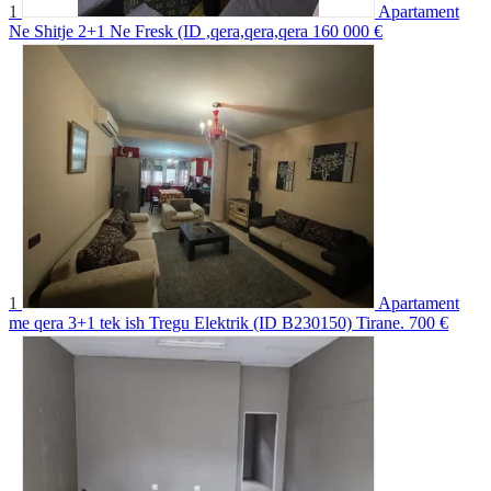
1
Apartament
Ne Shitje 2+1 Ne Fresk (ID ,qera,qera,qera
160 000 €
1
Apartament
me qera 3+1 tek ish Tregu Elektrik (ID B230150) Tirane.
700 €