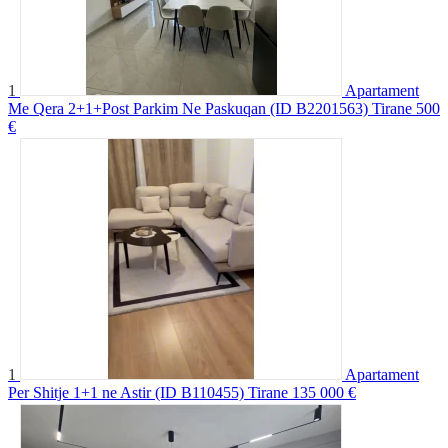
1
Apartament
Me Qera 2+1+Post Parkim Ne Paskuqan (ID B2201563) Tirane
500
€
1
Apartament
Per Shitje 1+1 ne Astir (ID B110455) Tirane
135 000 €