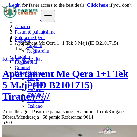
Login
for faster access to the best deals.
Click here
if you don't
have an account.
Albania
Pasuri të paluajtshme
Shtepi me Qera
Logohu
Apartament Me Qera 1+1 Tek 5 Maji (ID B2101715)
Logohu
Tirane///////
Regjistrohu
Logohu
Kthehuni ne rezultat
Regjistrohu
Çmimet
Apartament Me Qera 1+1 Tek
Krijo Njoftim
Shqip
5 Maji (ID B2101715)
English
Français
Tirane///////
Español
Deutsch
Italiano
2 months ago
Pasuri të paluajtshme
Stacioni i Trenit/Rruga e
Dibres/Mendreseja
68 pamje
Referenca: 9014
520 €