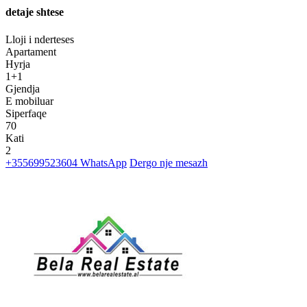
detaje shtese
Lloji i nderteses
Apartament
Hyrja
1+1
Gjendja
E mobiluar
Siperfaqe
70
Kati
2
+355699523604
WhatsApp
Dergo nje mesazh