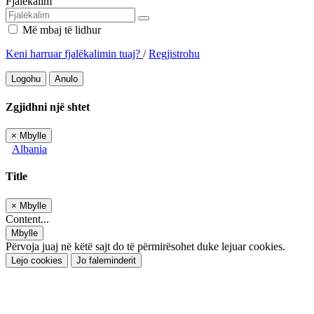
Fjalëkalim
Më mbaj të lidhur
Keni harruar fjalëkalimin tuaj?
/
Regjistrohu
Logohu
Anulo
Zgjidhni një shtet
×
Mbylle
Albania
Title
×
Mbylle
Content...
Mbylle
Përvoja juaj në këtë sajt do të përmirësohet duke lejuar cookies.
Lejo cookies
Jo faleminderit