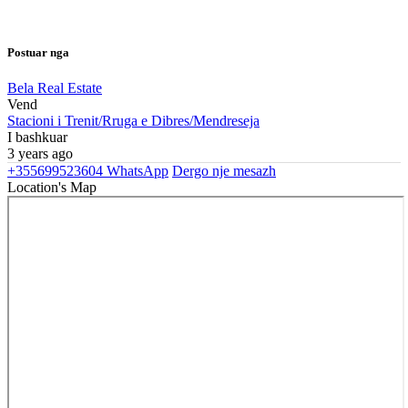
Postuar nga
Bela Real Estate
Vend
Stacioni i Trenit/Rruga e Dibres/Mendreseja
I bashkuar
3 years ago
+355699523604
WhatsApp
Dergo nje mesazh
Location's Map