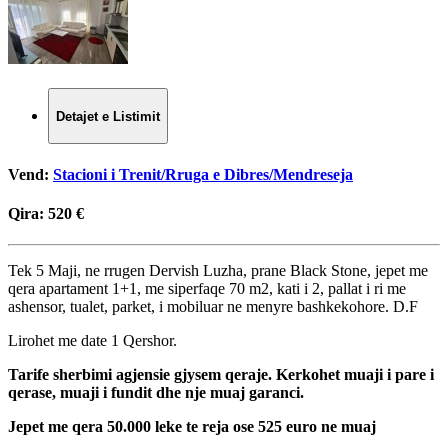
Detajet e Listimit
Vend:
Stacioni i Trenit/Rruga e Dibres/Mendreseja
Qira:
520 €
Tek 5 Maji, ne rrugen Dervish Luzha, prane Black Stone, jepet me
qera apartament 1+1, me siperfaqe 70 m2, kati i 2, pallat i ri me
ashensor, tualet, parket, i mobiluar ne menyre bashkekohore. D.F
Lirohet me date 1 Qershor.
Tarife sherbimi agjensie gjysem qeraje. Kerkohet muaji i pare i
qerase, muaji i fundit dhe nje muaj garanci.
Jepet me qera 50.000 leke te reja ose 525 euro ne muaj