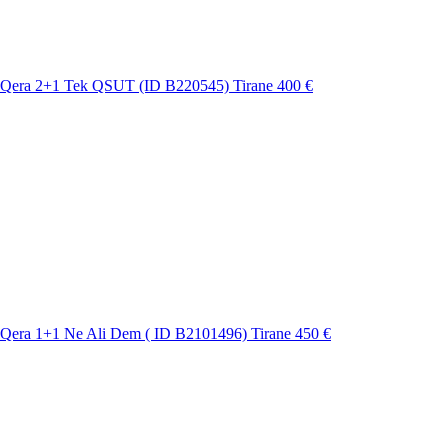
 Qera 2+1 Tek QSUT (ID B220545) Tirane
400 €
Qera 1+1 Ne Ali Dem ( ID B2101496) Tirane
450 €