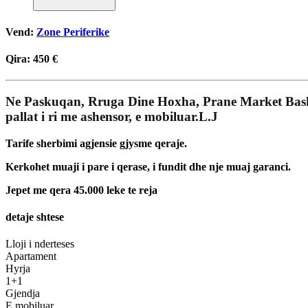
Vend:
Zone Periferike
Qira:
450 €
Ne Paskuqan, Rruga Dine Hoxha, Prane Market Basha,
pallat i ri me ashensor, e mobiluar.L.J
Tarife sherbimi agjensie gjysme qeraje.
Kerkohet muaji i pare i qerase, i fundit dhe nje muaj garanci.
Jepet me qera 45.000 leke te reja
detaje shtese
Lloji i nderteses
Apartament
Hyrja
1+1
Gjendja
E mobiluar