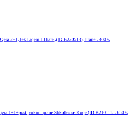
era 2+1,Tek Liqeni I Thate ,(ID B220513),Tirane .
400 €
era 1+1+post parkimi prane Shkolles se Kuqe (ID B210111...
650 €