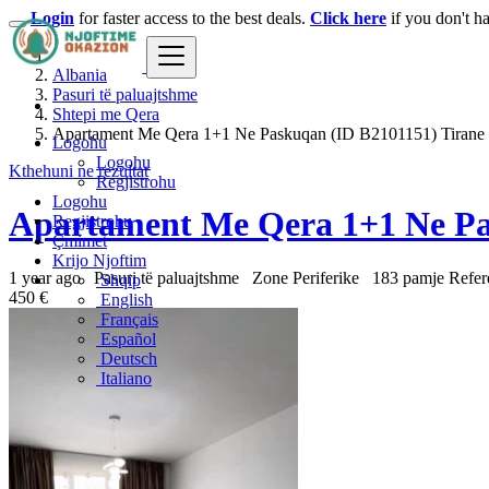
Login
for faster access to the best deals.
Click here
if you don't h
Albania
Pasuri të paluajtshme
Shtepi me Qera
Apartament Me Qera 1+1 Ne Paskuqan (ID B2101151) Tirane
Logohu
Logohu
Kthehuni ne rezultat
Regjistrohu
Logohu
Apartament Me Qera 1+1 Ne Pa
Regjistrohu
Çmimet
Krijo Njoftim
1 year ago
Pasuri të paluajtshme
Zone Periferike
183 pamje
Refer
Shqip
450 €
English
Français
Español
Deutsch
Italiano