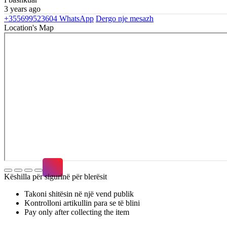
3 years ago
+355699523604
WhatsApp
Dergo nje mesazh
Location's Map
Këshilla për sigurinë për blerësit
Takoni shitësin në një vend publik
Kontrolloni artikullin para se të blini
Pay only after collecting the item