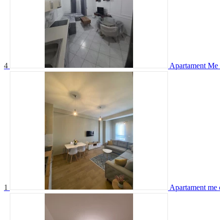
4
Apartament Me Q
1
Apartament me q