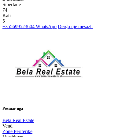
Siperfaqe
74
Kati
5
+355699523604
WhatsApp
Dergo nje mesazh
Postuar nga
Bela Real Estate
Vend
Zone Periferike
I bashkuar