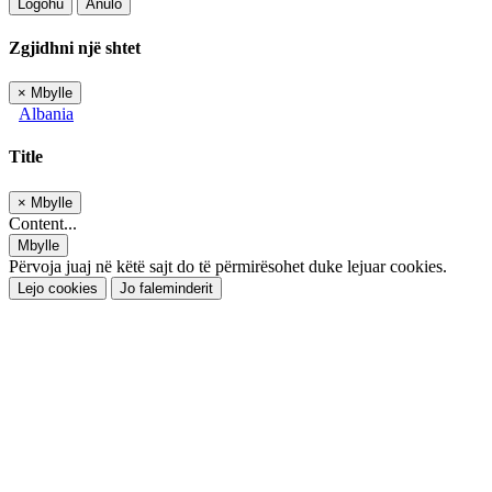
Logohu
Anulo
Zgjidhni një shtet
×
Mbylle
Albania
Title
×
Mbylle
Content...
Mbylle
Përvoja juaj në këtë sajt do të përmirësohet duke lejuar cookies.
Lejo cookies
Jo faleminderit