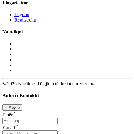
Llogaria ime
Logohu
Regjistrohu
Na ndiqni
© 2026 Njoftime. Të gjitha të drejtat e rezervuara.
Autori i Kontaktit
×
Mbylle
*
Emër
*
E-mail