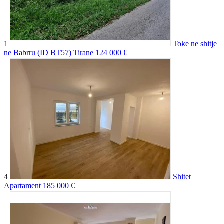
1
Toke ne shitje
ne Babrru (ID BT57) Tirane
124 000 €
4
Shitet
Apartament
185 000 €