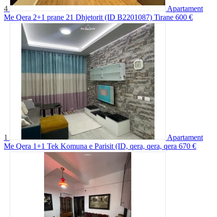
4
Apartament
Me Qera 2+1 prane 21 Dhjetorit (ID B2201087) Tirane
600 €
1
Apartament
Me Qera 1+1 Tek Komuna e Parisit (ID, qera, qera, qera
670 €