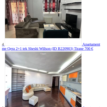
4
Apartament
me Qera 2+1 tek Sheshi Willson (ID B220903) Tirane
700 €