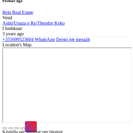
Postuar nga
Bela Real Estate
Vend
Astiri/Unaza e Re/Theodor Keko
I bashkuar
3 years ago
+355699523604
WhatsApp
Dergo nje mesazh
Location's Map
Këshilla për sigurinë për blerësit