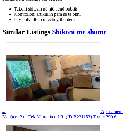
Takoni shitësin në një vend publik
Kontrolloni artikullin para se të blini
Pay only after collecting the item
Similar
Listings
Shikoni më shumë
4
Apartament
Me Qera 2+1 Tek Marteniteti I Ri (ID B221153) Tirane
390 €