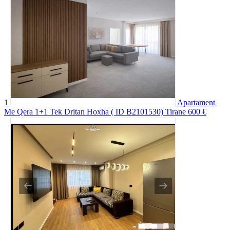
1
Apartament
Me Qera 1+1 Tek Dritan Hoxha ( ID B2101530) Tirane
600 €