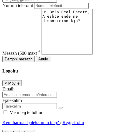
Numri i telefonit
*
Mesazh
(500 max)
Dërgoni mesazh
Anulo
Logohu
×
Mbylle
Email:
Fjalëkalim
Më mbaj të lidhur
Keni harruar fjalëkalimin tuaj?
/
Regjistrohu