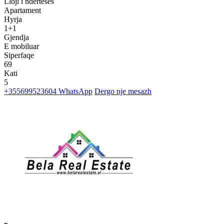
Lloji i nderteses
Apartament
Hyrja
1+1
Gjendja
E mobiluar
Siperfaqe
69
Kati
5
+355699523604
WhatsApp
Dergo nje mesazh