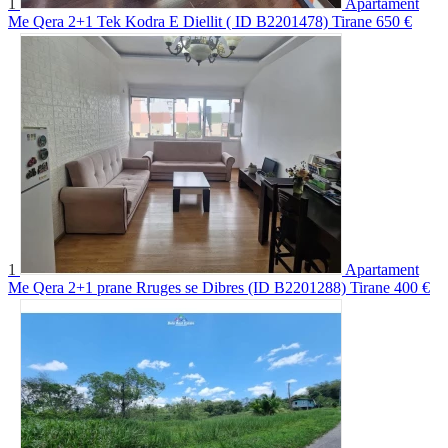
1
Apartament
Me Qera 2+1 Tek Kodra E Diellit ( ID B2201478) Tirane
650 €
1
Apartament
Me Qera 2+1 prane Rruges se Dibres (ID B2201288) Tirane
400 €