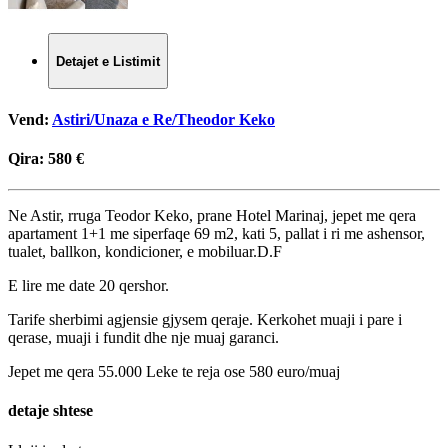
Detajet e Listimit
Vend:
Astiri/Unaza e Re/Theodor Keko
Qira:
580 €
Ne Astir, rruga Teodor Keko, prane Hotel Marinaj, jepet me qera
apartament 1+1 me siperfaqe 69 m2, kati 5, pallat i ri me ashensor,
tualet, ballkon, kondicioner, e mobiluar.D.F
E lire me date 20 qershor.
Tarife sherbimi agjensie gjysem qeraje. Kerkohet muaji i pare i
qerase, muaji i fundit dhe nje muaj garanci.
Jepet me qera 55.000 Leke te reja ose 580 euro/muaj
detaje shtese