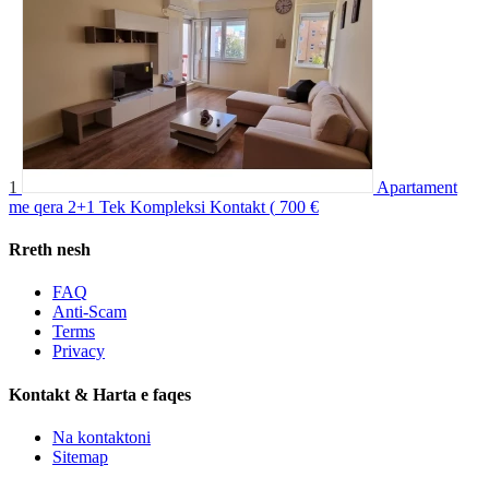
1
Apartament
me qera 2+1 Tek Kompleksi Kontakt (
700 €
Rreth nesh
FAQ
Anti-Scam
Terms
Privacy
Kontakt & Harta e faqes
Na kontaktoni
Sitemap