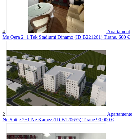
4
Apartament
Me Qera 2+1 Tek Stadiumi Dinamo (ID B221261) Tirane​.
600 €
2
Apartamente
Ne Shitje 2+1 Ne Kamez (ID B120655) Tirane
90 000 €