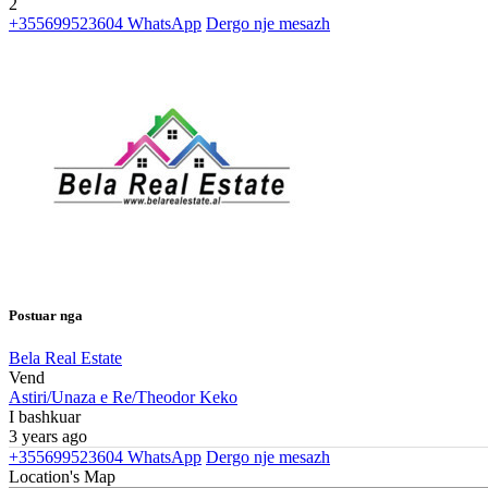
2
+355699523604
WhatsApp
Dergo nje mesazh
Postuar nga
Bela Real Estate
Vend
Astiri/Unaza e Re/Theodor Keko
I bashkuar
3 years ago
+355699523604
WhatsApp
Dergo nje mesazh
Location's Map