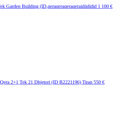
k Garden Building (ID,qeraqeraqeraqeraidiididid
1 100 €
Qera 2+1 Tek 21 Dhjetori (ID B2221196) Tiran
550 €