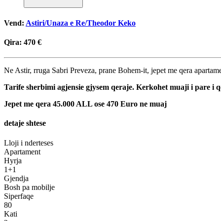
Vend:
Astiri/Unaza e Re/Theodor Keko
Qira:
470 €
Ne Astir, rruga Sabri Preveza, prane Bohem-it, jepet me qera apartamen
Tarife sherbimi agjensie gjysem qeraje. Kerkohet muaji i pare i q
Jepet me qera 45.000 ALL ose 470 Euro ne muaj
detaje shtese
Lloji i nderteses
Apartament
Hyrja
1+1
Gjendja
Bosh pa mobilje
Siperfaqe
80
Kati