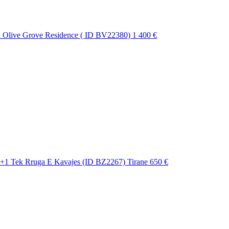
ek Olive Grove Residence ( ID BV22380)
1 400 €
+1 Tek Rruga E Kavajes (ID BZ2267) Tirane
650 €