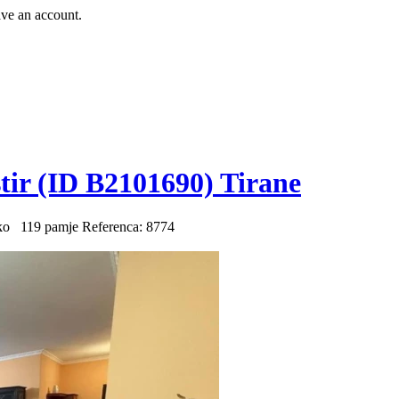
ave an account.
ir (ID B2101690) Tirane
eko
119 pamje
Referenca: 8774