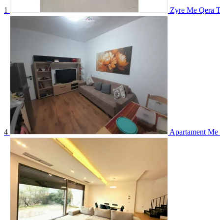
1
Zyre Me Qera Te
4
Apartament Me 