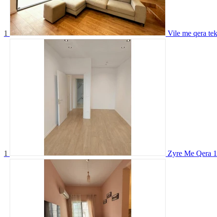
1
Vile me qera t
1
Zyre Me Qera 1