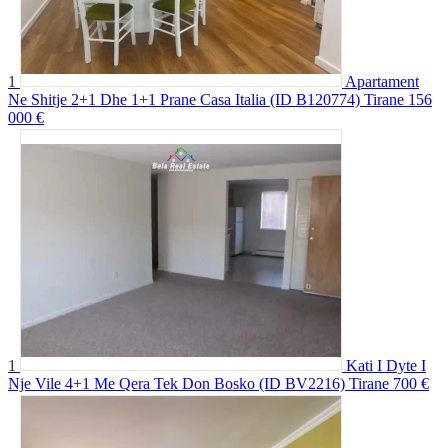
1
Apartament
Ne Shitje 2+1 Dhe 1+1 Prane Casa Italia (ID B120774) Tirane
156
000 €
1
Kati I Dyte I
Nje Vile 4+1 Me Qera Tek Don Bosko (ID BV2216) Tirane
700 €