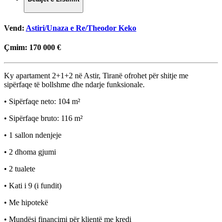
Vend:
Astiri/Unaza e Re/Theodor Keko
Çmim:
170 000 €
Ky apartament 2+1+2 në Astir, Tiranë ofrohet për shitje me
sipërfaqe të bollshme dhe ndarje funksionale.
• Sipërfaqe neto: 104 m²
• Sipërfaqe bruto: 116 m²
• 1 sallon ndenjeje
• 2 dhoma gjumi
• 2 tualete
• Kati i 9 (i fundit)
• Me hipotekë
• Mundësi financimi për klientë me kredi