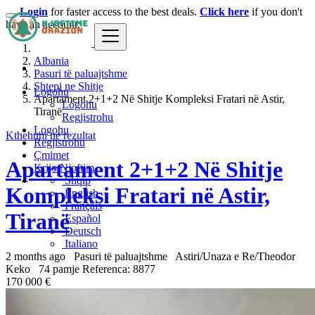
Login
for faster access to the best deals.
Click here
if you don't
have an account.
Albania
Pasuri të paluajtshme
Shtepi ne Shitje
Logohu
Apartament 2+1+2 Në Shitje Kompleksi Fratari në Astir,
Logohu
Tiranë
Regjistrohu
Logohu
Kthehuni ne rezultat
Regjistrohu
Çmimet
Apartament 2+1+2 Në Shitje
Krijo Njoftim
Shqip
Kompleksi Fratari në Astir,
English
Français
Tiranë
Español
Deutsch
Italiano
2 months ago
Pasuri të paluajtshme
Astiri/Unaza e Re/Theodor
Keko
74 pamje
Referenca: 8877
170 000 €