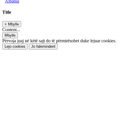
Albania
Title
×
Mbylle
Content...
Mbylle
Përvoja juaj në këtë sajt do të përmirësohet duke lejuar cookies.
Lejo cookies
Jo faleminderit