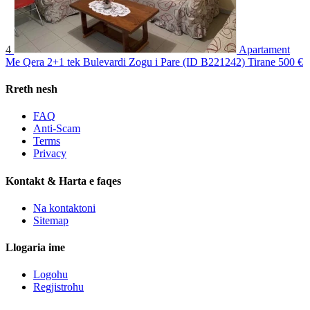
4
Apartament
Me Qera 2+1 tek Bulevardi Zogu i Pare (ID B221242) Tirane
500 €
Rreth nesh
FAQ
Anti-Scam
Terms
Privacy
Kontakt & Harta e faqes
Na kontaktoni
Sitemap
Llogaria ime
Logohu
Regjistrohu