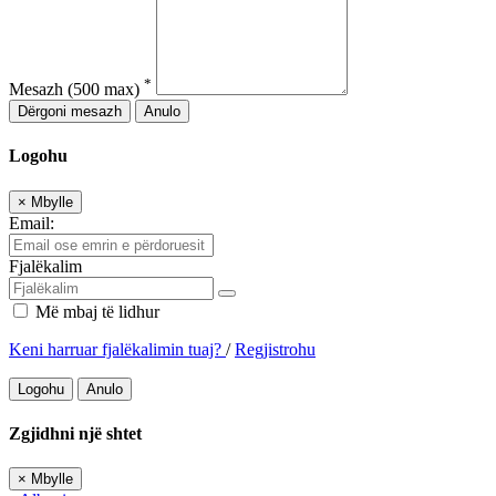
*
Mesazh
(500 max)
Dërgoni mesazh
Anulo
Logohu
×
Mbylle
Email:
Fjalëkalim
Më mbaj të lidhur
Keni harruar fjalëkalimin tuaj?
/
Regjistrohu
Logohu
Anulo
Zgjidhni një shtet
×
Mbylle