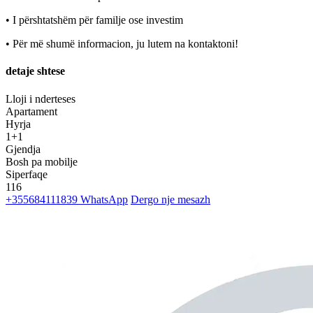
• I përshtatshëm për familje ose investim
• Për më shumë informacion, ju lutem na kontaktoni!
detaje shtese
Lloji i nderteses
Apartament
Hyrja
1+1
Gjendja
Bosh pa mobilje
Siperfaqe
116
+355684111839
WhatsApp
Dergo nje mesazh