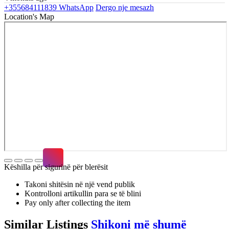
+355684111839
WhatsApp
Dergo nje mesazh
Location's Map
Këshilla për sigurinë për blerësit
Takoni shitësin në një vend publik
Kontrolloni artikullin para se të blini
Pay only after collecting the item
Similar
Listings
Shikoni më shumë