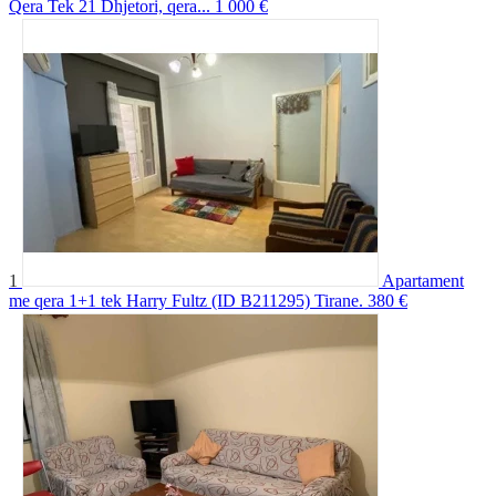
Qera Tek 21 Dhjetori, qera...
1 000 €
1
Apartament
me qera 1+1 tek Harry Fultz (ID B211295) Tirane.
380 €