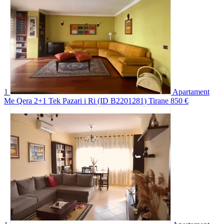
1
Apartament
Me Qera 2+1 Tek Pazari i Ri (ID B2201281) Tirane
850 €