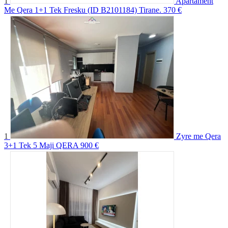
1
Apartament
Me Qera 1+1 Tek Fresku (ID B2101184) Tirane.
370 €
1
Zyre me Qera
3+1 Tek 5 Maji QERA
900 €