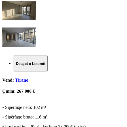
Detajet e Listimit
Vend:
Tirane
Çmim:
267 000 €
• Sipërfaqe neto: 102 m²
• Sipërfaqe bruto: 116 m²
• Post parkimi: 20m² - kushton 28.000€ (extra)