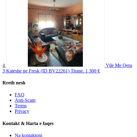
4
Vile Me Qera
3 Kateshe ne Fresk (ID BV22261) Tirane.
1 300 €
Rreth nesh
FAQ
Anti-Scam
Terms
Privacy
Kontakt & Harta e faqes
Na kontaktoni