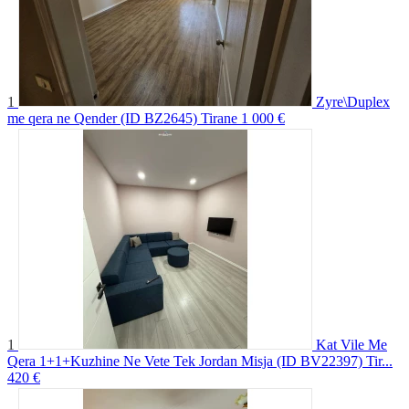
1
Zyre\Duplex
me qera ne Qender (ID BZ2645) Tirane
1 000 €
1
Kat Vile Me
Qera 1+1+Kuzhine Ne Vete Tek Jordan Misja (ID BV22397) Tir...
420 €