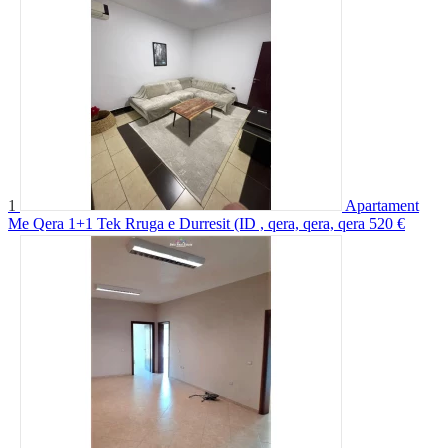
1
Apartament
Me Qera 1+1 Tek Rruga e Durresit (ID , qera, qera, qera
520 €