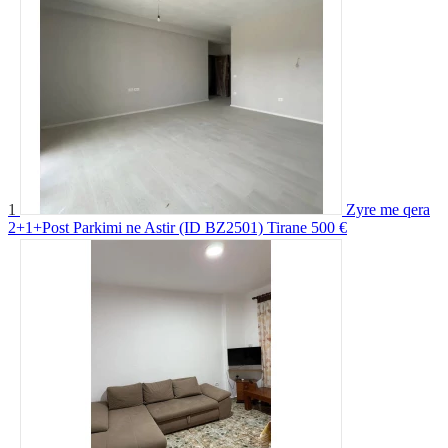
1
Zyre me qera
2+1+Post Parkimi ne Astir (ID BZ2501) Tirane
500 €