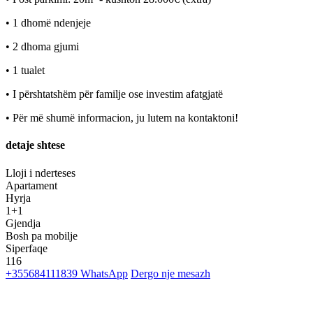
• 1 dhomë ndenjeje
• 2 dhoma gjumi
• 1 tualet
• I përshtatshëm për familje ose investim afatgjatë
• Për më shumë informacion, ju lutem na kontaktoni!
detaje shtese
Lloji i nderteses
Apartament
Hyrja
1+1
Gjendja
Bosh pa mobilje
Siperfaqe
116
+355684111839
WhatsApp
Dergo nje mesazh