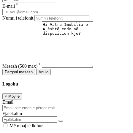
*
E-mail
Numri i telefonit
*
Mesazh
(500 max)
Dërgoni mesazh
Anulo
Logohu
×
Mbylle
Email:
Fjalëkalim
Më mbaj të lidhur