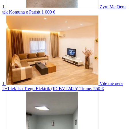
1
Zyre Me Qera
tek Komuna e Parisit
1 000 €
1
Vile me qera
2+1 tek Ish Tregu Elektrik (ID BV22425) Tirane.
550 €