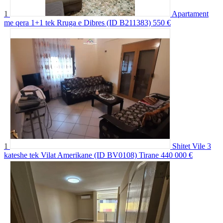
1
Apartament
me qera 1+1 tek Rruga e Dibres (ID B211383)
550 €
1
Shitet Vile 3
kateshe tek Vilat Amerikane (ID BV0108) Tirane
440 000 €