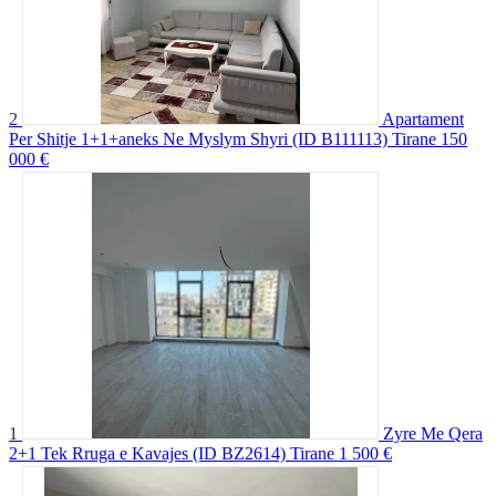
2
Apartament
Per Shitje 1+1+aneks Ne Myslym Shyri (ID B111113) Tirane
150
000 €
1
Zyre Me Qera
2+1 Tek Rruga e Kavajes (ID BZ2614) Tirane
1 500 €