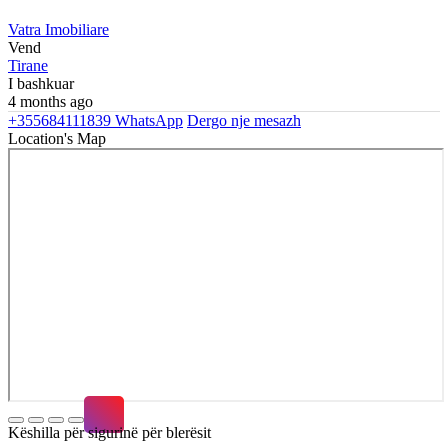
Vatra Imobiliare
Vend
Tirane
I bashkuar
4 months ago
+355684111839
WhatsApp
Dergo nje mesazh
Location's Map
Këshilla për sigurinë për blerësit