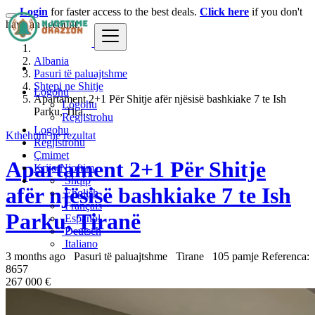
Login
for faster access to the best deals.
Click here
if you don't
have an account.
Albania
Pasuri të paluajtshme
Shtepi ne Shitje
Logohu
Apartament 2+1 Për Shitje afër njësisë bashkiake 7 te Ish
Logohu
Parku, Tira...
Regjistrohu
Logohu
Kthehuni ne rezultat
Regjistrohu
Çmimet
Apartament 2+1 Për Shitje
Krijo Njoftim
Shqip
afër njësisë bashkiake 7 te Ish
English
Français
Parku, Tiranë
Español
Deutsch
Italiano
3 months ago
Pasuri të paluajtshme
Tirane
105 pamje
Referenca:
8657
267 000 €