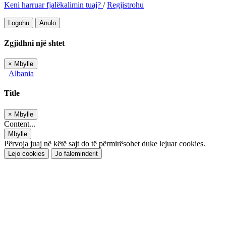
Keni harruar fjalëkalimin tuaj?
/
Regjistrohu
Logohu
Anulo
Zgjidhni një shtet
×
Mbylle
Albania
Title
×
Mbylle
Content...
Mbylle
Përvoja juaj në këtë sajt do të përmirësohet duke lejuar cookies.
Lejo cookies
Jo faleminderit