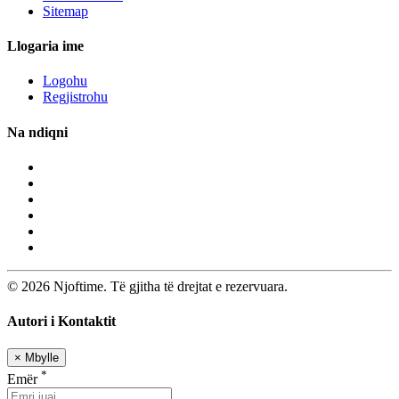
Sitemap
Llogaria ime
Logohu
Regjistrohu
Na ndiqni
© 2026 Njoftime. Të gjitha të drejtat e rezervuara.
Autori i Kontaktit
×
Mbylle
*
Emër