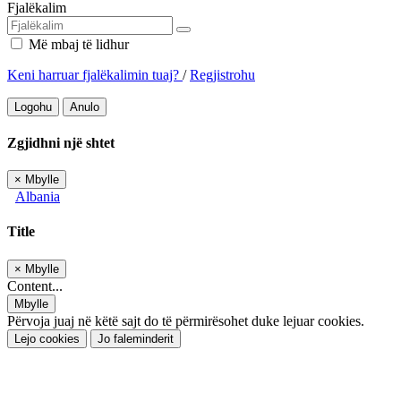
Fjalëkalim
Më mbaj të lidhur
Keni harruar fjalëkalimin tuaj?
/
Regjistrohu
Logohu
Anulo
Zgjidhni një shtet
×
Mbylle
Albania
Title
×
Mbylle
Content...
Mbylle
Përvoja juaj në këtë sajt do të përmirësohet duke lejuar cookies.
Lejo cookies
Jo faleminderit