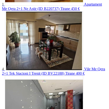
1
Apartament
Me Qera 2+1 Ne Astir (ID B220737) Tirane
450 €
4
Vile Me Qera
2+1 Tek Stacioni I Trenit (ID BV22188) Tirane
400 €