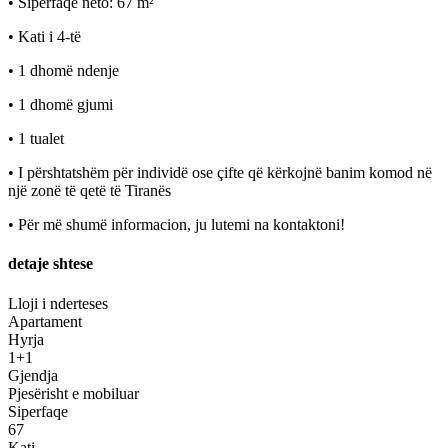
• Sipërfaqe neto: 67 m²
• Kati i 4-të
• 1 dhomë ndenje
• 1 dhomë gjumi
• 1 tualet
• I përshtatshëm për individë ose çifte që kërkojnë banim komod në
një zonë të qetë të Tiranës
• Për më shumë informacion, ju lutemi na kontaktoni!
detaje shtese
Lloji i nderteses
Apartament
Hyrja
1+1
Gjendja
Pjesërisht e mobiluar
Siperfaqe
67
Kati