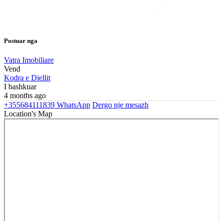
Postuar nga
Vatra Imobiliare
Vend
Kodra e Diellit
I bashkuar
4 months ago
+355684111839
WhatsApp
Dergo nje mesazh
Location's Map