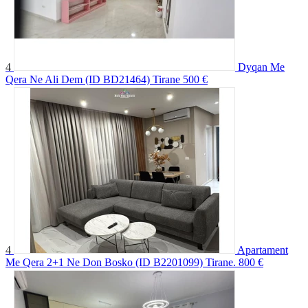
4
Dyqan Me
Qera Ne Ali Dem (ID BD21464) Tirane
500 €
4
Apartament
Me Qera 2+1 Ne Don Bosko (ID B2201099) Tirane.
800 €