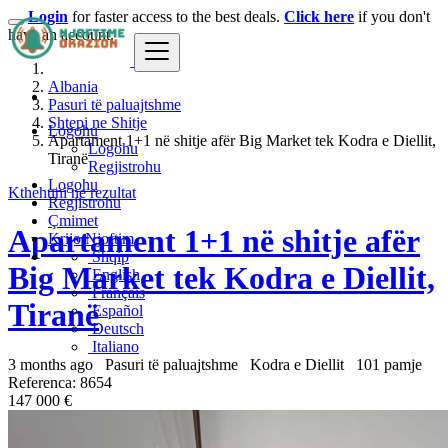
Login
for faster access to the best deals.
Click here
if you don't
have an account.
Albania
Pasuri të paluajtshme
Shtepi ne Shitje
Logohu
Apartament 1+1 në shitje afër Big Market tek Kodra e Diellit,
Logohu
Tiranë
Regjistrohu
Logohu
Kthehuni ne rezultat
Regjistrohu
Çmimet
Apartament 1+1 në shitje afër
Krijo Njoftim
Shqip
Big Market tek Kodra e Diellit,
English
Français
Tiranë
Español
Deutsch
Italiano
3 months ago
Pasuri të paluajtshme
Kodra e Diellit
101 pamje
Referenca: 8654
147 000 €