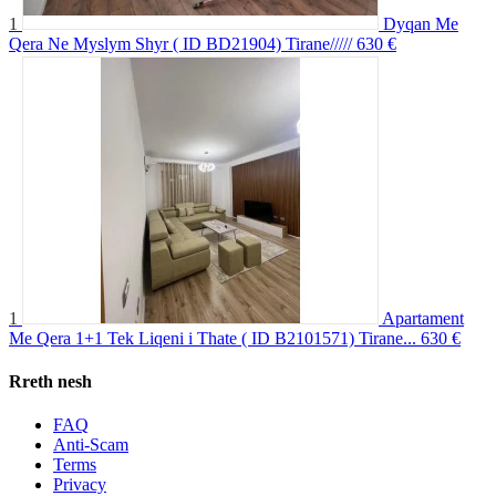
1
Dyqan Me
Qera Ne Myslym Shyr ( ID BD21904) Tirane/////
630 €
1
Apartament
Me Qera 1+1 Tek Liqeni i Thate ( ID B2101571) Tirane...
630 €
Rreth nesh
FAQ
Anti-Scam
Terms
Privacy