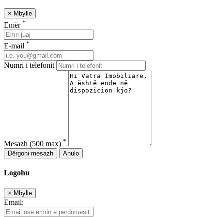
×
Mbylle
*
Emër
*
E-mail
Numri i telefonit
*
Mesazh
(500 max)
Dërgoni mesazh
Anulo
Logohu
×
Mbylle
Email: