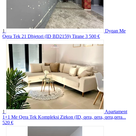
1
Dyqan Me
Qera Tek 21 Dhjetori (ID BD2159) Tirane
3 500 €
1
Apartament
1+1 Me Qera Tek Kompleksi Zirkon (ID, qera, qera, qera,qera...
520 €