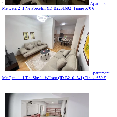
1
Apartament
Me Qera 2+1 Ne Porcelan (ID B2201682) Tirane
570 €
1
Apartament
Me Qera 1+1 Tek Sheshi Willson (ID B2101341) Tirane
650 €