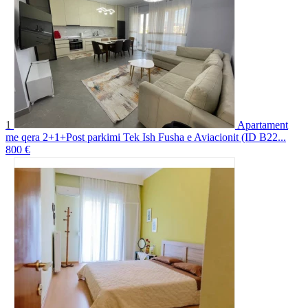
1
Apartament
me qera 2+1+Post parkimi Tek Ish Fusha e Aviacionit (ID B22...
800 €