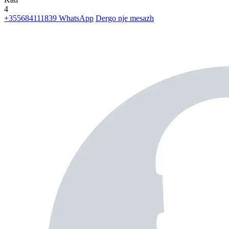
4
+355684111839
WhatsApp
Dergo nje mesazh