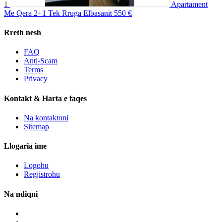
1
Apartament
Me Qera 2+1 Tek Rruga Elbasanit
550 €
Rreth nesh
FAQ
Anti-Scam
Terms
Privacy
Kontakt & Harta e faqes
Na kontaktoni
Sitemap
Llogaria ime
Logohu
Regjistrohu
Na ndiqni