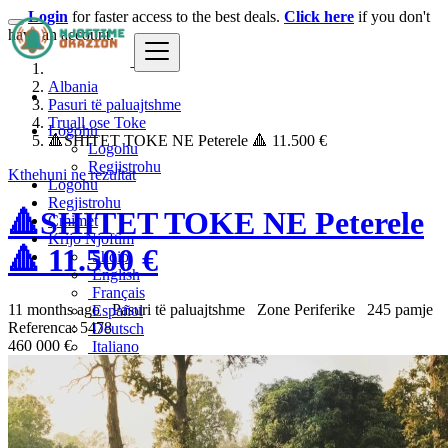
Login
for faster access to the best deals.
Click here
if you don't
have an account.
Albania
Pasuri të paluajtshme
Truall ose Toke
Logohu
🔺️SHITET TOKE NE Peterele 🔺️ 11.500 €
Logohu
Regjistrohu
Kthehuni ne rezultat
Logohu
Regjistrohu
🔺️SHITET TOKE NE Peterele
Çmimet
Krijo Njoftim
🔺️ 11.500 €
Shqip
English
Français
11 months ago
Pasuri të paluajtshme
Zone Periferike
245 pamje
Español
Referenca: 5478
Deutsch
460 000 €
Italiano