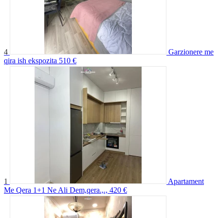
4
Garzionere me
qira ish ekspozita
510 €
1
Apartament
Me Qera 1+1 Ne Ali Dem,qera.,.,
420 €