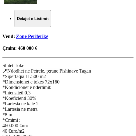
Detajet e Listimit
Vend:
Zone Periferike
Çmim:
460 000 €
Shitet Toke
📍Ndodhet ne Petrele, p;rane Pishinave Tagan
*Siperfaqia 11.500 m2
*Dimensionet e tokes 72x160
*Kondicionet e ndertimit:
*Intensiteti 0,3
*Koeficienti 30%
*Lartesia ne kate 2
*Lartesia ne metra
*8 m
*Cmimi :
460.000 €uro
40 €uro/m2