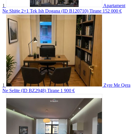
1
Apartament
Ne Shitje 2+1 Tek Ish Dogana (ID B120710) Tirane
152 000 €
1
Zyre Me Qera
Ne Selite (ID BZ2948) Tirane
1 900 €