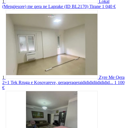
1
Lokal
(Mengjesore) me qera ne Laprake (ID BL2170) Tirane
1 040 €
1
Zyre Me Qera
2+1 Tek Rruga e Kosovareve, qeraqeraqeraididididiidididid...
1 100
€