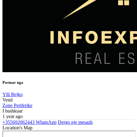
Postuar nga
Ylli Bejko
Vend
Zone Periferike
I bashkuar
1 year ago
+355692062443
WhatsApp
Dergo nje mesazh
Location's Map