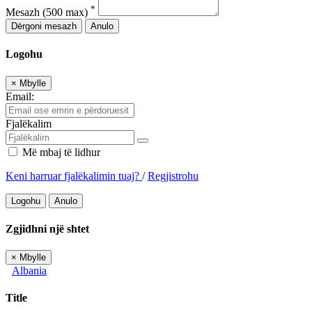
*
Mesazh
(500 max)
Dërgoni mesazh
Anulo
Logohu
×
Mbylle
Email:
Fjalëkalim
Më mbaj të lidhur
Keni harruar fjalëkalimin tuaj?
/
Regjistrohu
Logohu
Anulo
Zgjidhni një shtet
×
Mbylle
Albania
Title