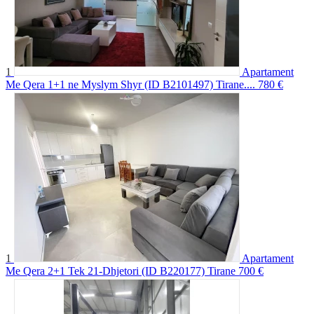
1
Apartament
Me Qera 1+1 ne Myslym Shyr (ID B2101497) Tirane....
780 €
1
Apartament
Me Qera 2+1 Tek 21-Dhjetori (ID B220177) Tirane
700 €