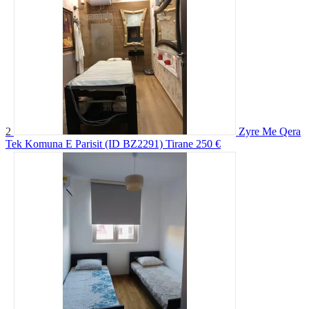
2
Zyre Me Qera
Tek Komuna E Parisit (ID BZ2291) Tirane
250 €