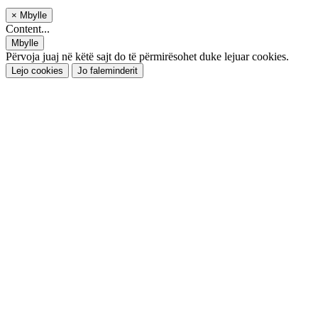
×
Mbylle
Content...
Mbylle
Përvoja juaj në këtë sajt do të përmirësohet duke lejuar cookies.
Lejo cookies
Jo faleminderit