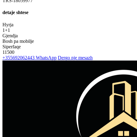
TRS-18059977
detaje shtese
Hyrja
1+1
Gjendja
Bosh pa mobilje
Siperfaqe
11500
+355692062443
WhatsApp
Dergo nje mesazh