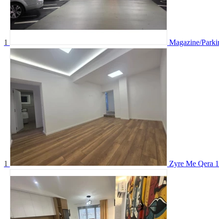
1
Magazine/Parki
1
Zyre Me Qera 1