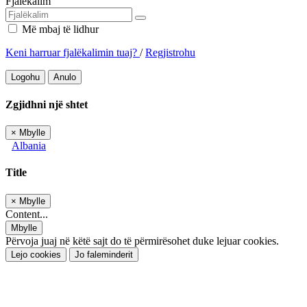
Fjalëkalim
Më mbaj të lidhur
Keni harruar fjalëkalimin tuaj?
/
Regjistrohu
Logohu
Anulo
Zgjidhni një shtet
×
Mbylle
Albania
Title
×
Mbylle
Content...
Mbylle
Përvoja juaj në këtë sajt do të përmirësohet duke lejuar cookies.
Lejo cookies
Jo faleminderit