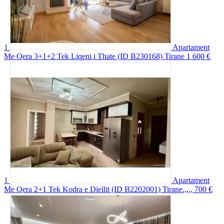
1
Apartament
Me Qera 3+1+2 Tek Liqeni i Thate (ID B230168) Tirane
1 600 €
1
Apartament
Me Qera 2+1 Tek Kodra e Diellit (ID B2202001) Tirane.,,.,
700 €