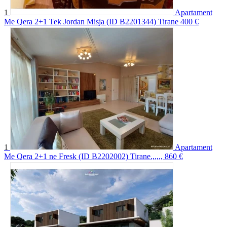
1
Apartament
Me Qera 2+1 Tek Jordan Misja (ID B2201344) Tirane
400 €
1
Apartament
Me Qera 2+1 ne Fresk (ID B2202002) Tirane.,.,.,
860 €