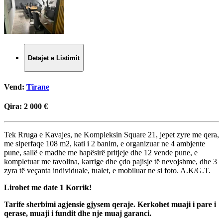
Detajet e Listimit
Vend:
Tirane
Qira:
2 000 €
Tek Rruga e Kavajes, ne Kompleksin Square 21, jepet zyre me qera,
me siperfaqe 108 m2, kati i 2 banim, e organizuar ne 4 ambjente
pune, sallë e madhe me hapësirë pritjeje dhe 12 vende pune, e
kompletuar me tavolina, karrige dhe çdo pajisje të nevojshme, dhe 3
zyra të veçanta individuale, tualet, e mobiluar ne si foto. A.K/G.T.
Lirohet me date 1 Korrik!
Tarife sherbimi agjensie gjysem qeraje. Kerkohet muaji i pare i
qerase, muaji i fundit dhe nje muaj garanci.