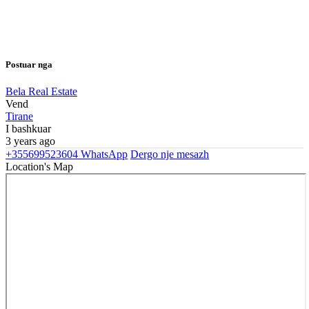
Postuar nga
Bela Real Estate
Vend
Tirane
I bashkuar
3 years ago
+355699523604
WhatsApp
Dergo nje mesazh
Location's Map