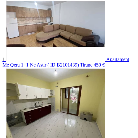
1
Apartament
Me Qera 1+1 Ne Astir ( ID B2101439) Tirane
450 €