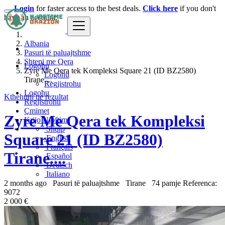
Login
for faster access to the best deals.
Click here
if you don't
have an account.
Albania
Pasuri të paluajtshme
Shtepi me Qera
Logohu
Zyre Me Qera tek Kompleksi Square 21 (ID BZ2580)
Logohu
Tirane....
Regjistrohu
Logohu
Kthehuni ne rezultat
Regjistrohu
Çmimet
Zyre Me Qera tek Kompleksi
Krijo Njoftim
Shqip
Square 21 (ID BZ2580)
English
Français
Tirane....
Español
Deutsch
Italiano
2 months ago
Pasuri të paluajtshme
Tirane
74 pamje
Referenca:
9072
2 000 €