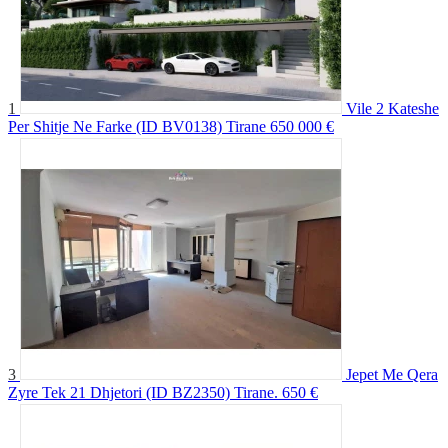
1
Vile 2 Kateshe
Per Shitje Ne Farke (ID BV0138) Tirane
650 000 €
3
Jepet Me Qera
Zyre Tek 21 Dhjetori (ID BZ2350) Tirane.
650 €