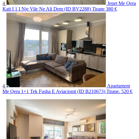
4
Jepet Me Qera
Kati I 1 I Nje Vile Ne Ali Dem (ID BV2288) Tirane
380 €
4
Apartament
Me Qera 1+1 Tek Fusha E Aviacionit (ID B210673) Tirane.
520 €