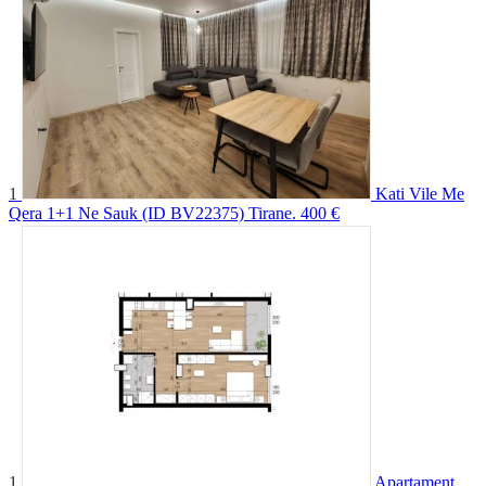
1
Kati Vile Me
Qera 1+1 Ne Sauk (ID BV22375) Tirane.
400 €
1
Apartament