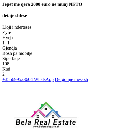
Jepet me qera 2000 euro ne muaj NETO
detaje shtese
Lloji i nderteses
Zyre
Hyrja
1+1
Gjendja
Bosh pa mobilje
Siperfaqe
108
Kati
2
+355699523604
WhatsApp
Dergo nje mesazh