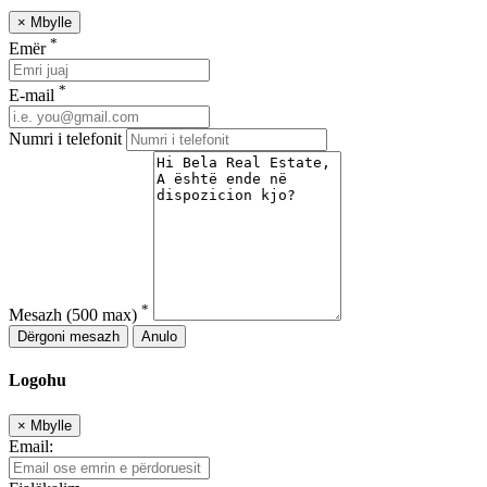
×
Mbylle
*
Emër
*
E-mail
Numri i telefonit
*
Mesazh
(500 max)
Dërgoni mesazh
Anulo
Logohu
×
Mbylle
Email: