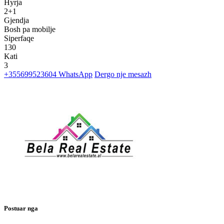
Hyrja
2+1
Gjendja
Bosh pa mobilje
Siperfaqe
130
Kati
3
+355699523604
WhatsApp
Dergo nje mesazh
Postuar nga