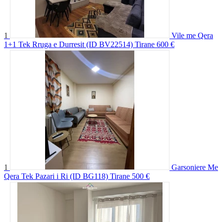
1
Vile me Qera
1+1 Tek Rruga e Durresit (ID BV22514) Tirane
600 €
1
Garsoniere Me
Qera Tek Pazari i Ri (ID BG118) Tirane
500 €