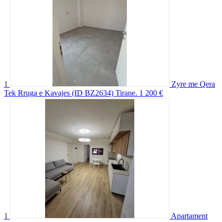
1
Zyre me Qera
Tek Rruga e Kavajes (ID BZ2634) Tirane.
1 200 €
1
Apartament