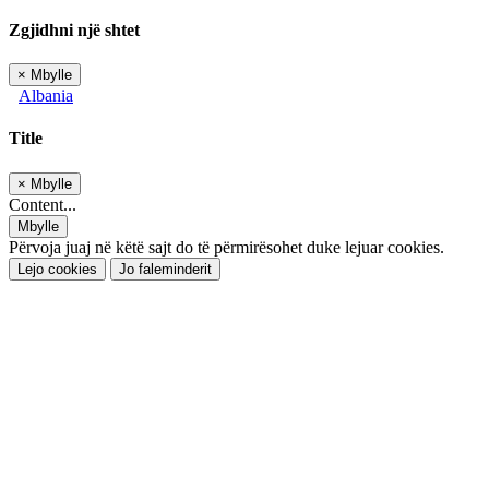
Zgjidhni një shtet
×
Mbylle
Albania
Title
×
Mbylle
Content...
Mbylle
Përvoja juaj në këtë sajt do të përmirësohet duke lejuar cookies.
Lejo cookies
Jo faleminderit