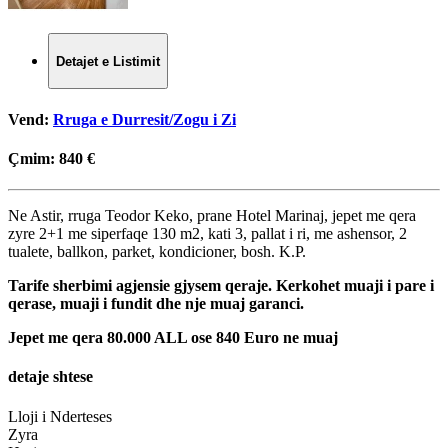
Detajet e Listimit
Vend:
Rruga e Durresit/Zogu i Zi
Çmim:
840 €
Ne Astir, rruga Teodor Keko, prane Hotel Marinaj, jepet me qera
zyre 2+1 me siperfaqe 130 m2, kati 3, pallat i ri, me ashensor, 2
tualete, ballkon, parket, kondicioner, bosh. K.P.
Tarife sherbimi agjensie gjysem qeraje. Kerkohet muaji i pare i
qerase, muaji i fundit dhe nje muaj garanci.
Jepet me qera 80.000 ALL ose 840 Euro ne muaj
detaje shtese
Lloji i Nderteses
Zyra