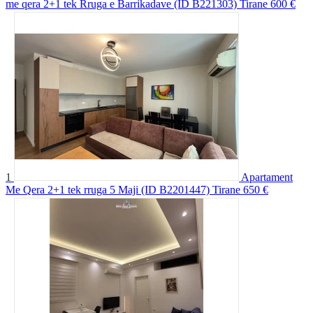
me qera 2+1 tek Rruga e Barrikadave (ID B221303) Tirane
600 €
1
Apartament
Me Qera 2+1 tek rruga 5 Maji (ID B2201447) Tirane
650 €