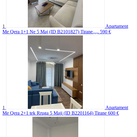
1
Apartament
Me Qera 1+1 Ne 5 Maj (ID B2101827) Tirane.,.,.
590 €
1
Apartament
Me Qera 2+1 tek Rruga 5 Maji (ID B2201164) Tirane
600 €