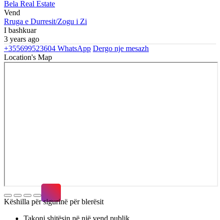
Bela Real Estate
Vend
Rruga e Durresit/Zogu i Zi
I bashkuar
3 years ago
+355699523604
WhatsApp
Dergo nje mesazh
Location's Map
Këshilla për sigurinë për blerësit
Takoni shitësin në një vend publik