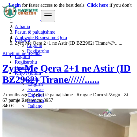
Login
for faster access to the best deals.
Click here
if you don't
have an account.
Albania
Pasuri të paluajtshme
Ambjente Biznesi me Qera
Logohu
Zyre Me Qera 2+1 ne Astir (ID BZ2962) Tirane//////......
Logohu
Regjistrohu
Kthehuni ne rezultat
Logohu
Regjistrohu
Zyre Me Qera 2+1 ne Astir (ID
Çmimet
Krijo Njoftim
BZ2962) Tirane//////......
Shqip
English
Français
2 months ago
Pasuri të paluajtshme
Rruga e Durresit/Zogu i Zi
Español
67 pamje
Referenca: 8957
Deutsch
840 €
Italiano