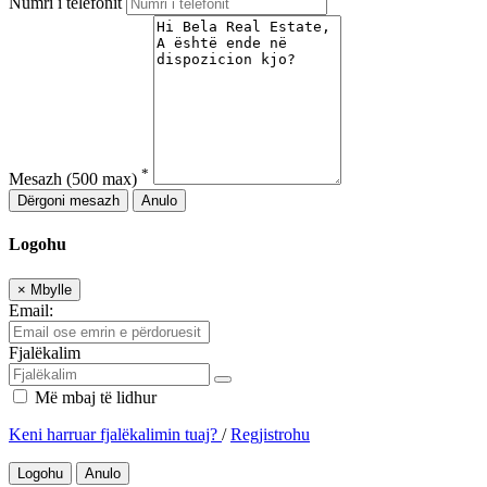
Numri i telefonit
*
Mesazh
(500 max)
Dërgoni mesazh
Anulo
Logohu
×
Mbylle
Email:
Fjalëkalim
Më mbaj të lidhur
Keni harruar fjalëkalimin tuaj?
/
Regjistrohu
Logohu
Anulo