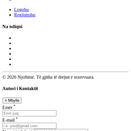
Logohu
Regjistrohu
Na ndiqni
© 2026 Njoftime. Të gjitha të drejtat e rezervuara.
Autori i Kontaktit
×
Mbylle
*
Emër
*
E-mail