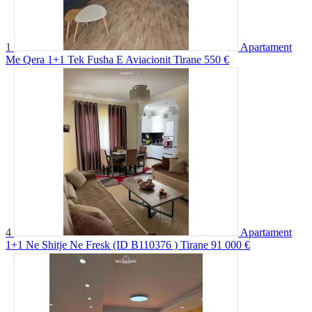
1
Apartament
Me Qera 1+1 Tek Fusha E Aviacionit Tirane
550 €
4
Apartament
1+1 Ne Shitje Ne Fresk (ID B110376 ) Tirane
91 000 €