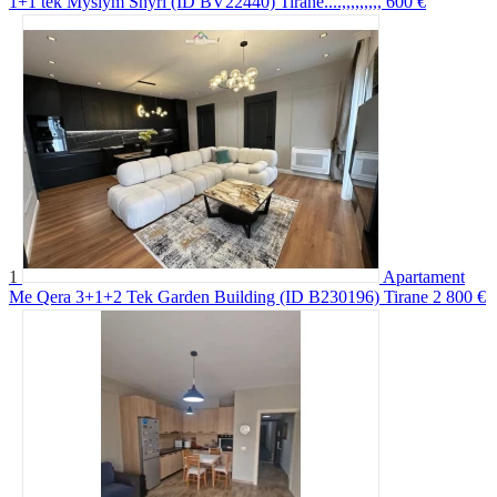
1+1 tek Myslym Shyri (ID BV22440) Tirane....,,,,,,,,,
600 €
1
Apartament
Me Qera 3+1+2 Tek Garden Building (ID B230196) Tirane
2 800 €