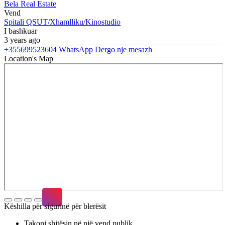
Bela Real Estate
Vend
Spitali QSUT/Xhamlliku/Kinostudio
I bashkuar
3 years ago
+355699523604
WhatsApp
Dergo nje mesazh
Location's Map
Këshilla për sigurinë për blerësit
Takoni shitësin në një vend publik