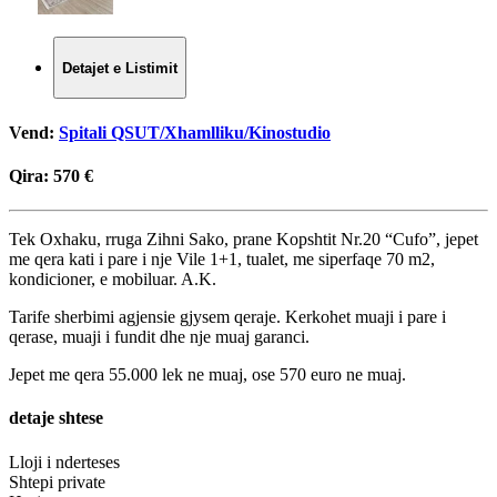
Detajet e Listimit
Vend:
Spitali QSUT/Xhamlliku/Kinostudio
Qira:
570 €
Tek Oxhaku, rruga Zihni Sako, prane Kopshtit Nr.20 “Cufo”, jepet
me qera kati i pare i nje Vile 1+1, tualet, me siperfaqe 70 m2,
kondicioner, e mobiluar. A.K.
Tarife sherbimi agjensie gjysem qeraje. Kerkohet muaji i pare i
qerase, muaji i fundit dhe nje muaj garanci.
Jepet me qera 55.000 lek ne muaj, ose 570 euro ne muaj.
detaje shtese
Lloji i nderteses
Shtepi private