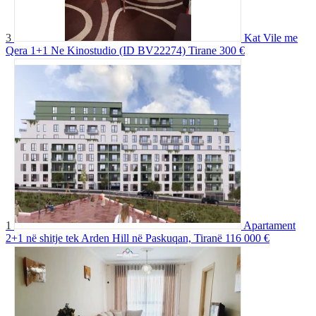
3
Kat Vile me
Qera 1+1 Ne Kinostudio (ID BV22274) Tirane
300 €
1
Apartament
2+1 në shitje tek Arden Hill në Paskuqan, Tiranë
116 000 €