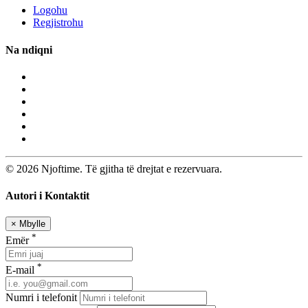
Logohu
Regjistrohu
Na ndiqni
© 2026 Njoftime. Të gjitha të drejtat e rezervuara.
Autori i Kontaktit
×
Mbylle
*
Emër
*
E-mail
Numri i telefonit