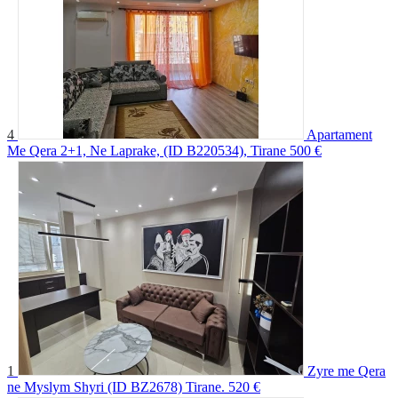
4
Apartament
Me Qera 2+1, Ne Laprake, (ID B220534), Tirane
500 €
1
Zyre me Qera
ne Myslym Shyri (ID BZ2678) Tirane.
520 €