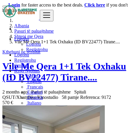
Login
for faster access to the best deals.
Click here
if you don't
have an account.
Albania
Pasuri të paluajtshme
Shtepi me Qera
Logohu
Vile Me Qera 1+1 Tek Oxhaku (ID BV22477) Tirane....
Logohu
Regjistrohu
Kthehuni ne rezultat
Logohu
Regjistrohu
Vile Me Qera 1+1 Tek Oxhaku
Çmimet
Krijo Njoftim
(ID BV22477) Tirane....
Shqip
English
Français
2 months ago
Pasuri të paluajtshme
Spitali
Español
QSUT/Xhamlliku/Kinostudio
58 pamje
Referenca: 9172
Deutsch
570 €
Italiano