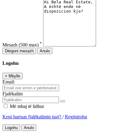
*
Mesazh
(500 max)
Dërgoni mesazh
Anulo
Logohu
×
Mbylle
Email:
Fjalëkalim
Më mbaj të lidhur
Keni harruar fjalëkalimin tuaj?
/
Regjistrohu
Logohu
Anulo