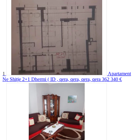
1
Apartament
Ne Shitje 2+1 Dhermi ( ID , qera, qera, qera, qera
362 340 €