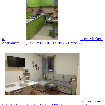
4
Jepet Me Qera
Apartament 1+1, Tek Fresku (ID B210468) Tirane
350 €
1
Vile me qera