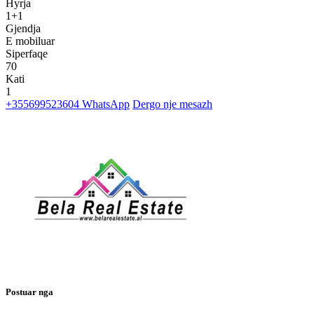
Hyrja
1+1
Gjendja
E mobiluar
Siperfaqe
70
Kati
1
+355699523604
WhatsApp
Dergo nje mesazh
Postuar nga