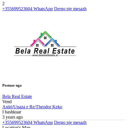
2
+355699523604
WhatsApp
Dergo nje mesazh
Postuar nga
Bela Real Estate
Vend
Astiri/Unaza e Re/Theodor Keko
I bashkuar
3 years ago
+355699523604
WhatsApp
Dergo nje mesazh
Location's Map