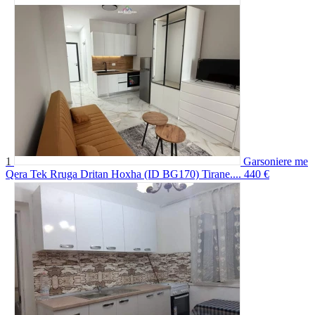
1
Garsoniere me
Qera Tek Rruga Dritan Hoxha (ID BG170) Tirane....
440 €