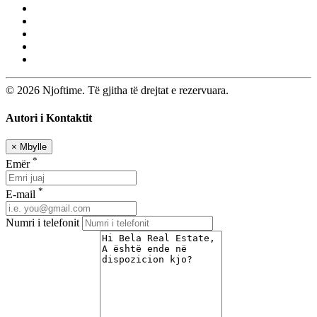
© 2026 Njoftime. Të gjitha të drejtat e rezervuara.
Autori i Kontaktit
×
Mbylle
*
Emër
*
E-mail
Numri i telefonit