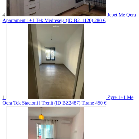
4
Jepet Me Qera
Apartament 1+1 Tek Medreseja (ID B211120)
280 €
1
Zyre 1+1 Me
Qera Tek Stacioni i Trenit (ID BZ2487) Tirane
450 €