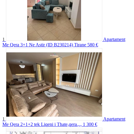
1
Apartament
Me Qera 3+1 Ne Astir (ID B230214) Tirane
580 €
1
Apartament
Me Qera 2+1+2 tek Liqeni i Thate,qera.,.,
1 300 €