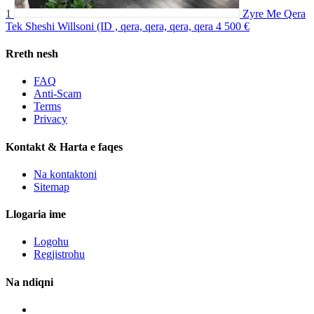
1
Zyre Me Qera
Tek Sheshi Willsoni (ID , qera, qera, qera, qera
4 500 €
Rreth nesh
FAQ
Anti-Scam
Terms
Privacy
Kontakt & Harta e faqes
Na kontaktoni
Sitemap
Llogaria ime
Logohu
Regjistrohu
Na ndiqni