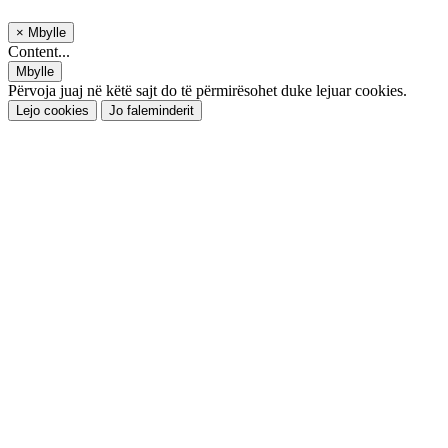
×
Mbylle
Content...
Mbylle
Përvoja juaj në këtë sajt do të përmirësohet duke lejuar cookies.
Lejo cookies
Jo faleminderit