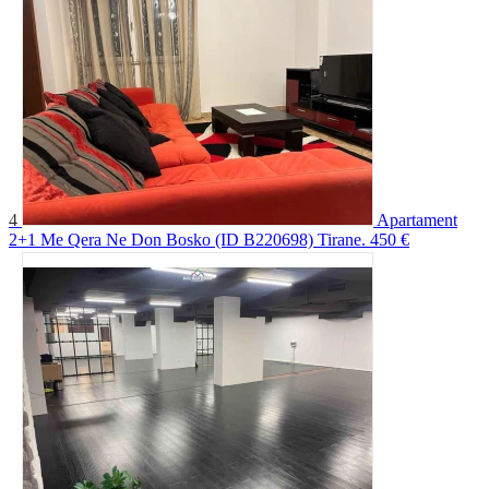
4
Apartament
2+1 Me Qera Ne Don Bosko (ID B220698) Tirane.
450 €