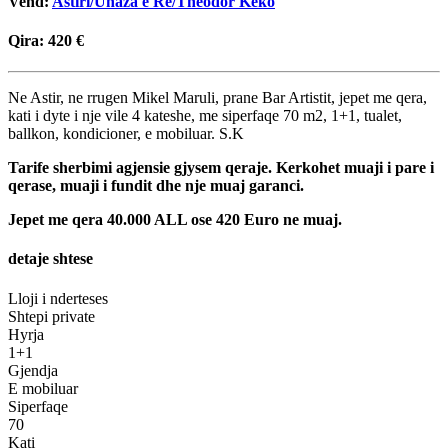
Vend:
Astiri/Unaza e Re/Theodor Keko
Qira:
420 €
Ne Astir, ne rrugen Mikel Maruli, prane Bar Artistit, jepet me qera,
kati i dyte i nje vile 4 kateshe, me siperfaqe 70 m2, 1+1, tualet,
ballkon, kondicioner, e mobiluar. S.K
Tarife sherbimi agjensie gjysem qeraje. Kerkohet muaji i pare i
qerase, muaji i fundit dhe nje muaj garanci.
Jepet me qera 40.000 ALL ose 420 Euro ne muaj.
detaje shtese
Lloji i nderteses
Shtepi private
Hyrja
1+1
Gjendja
E mobiluar
Siperfaqe
70
Kati