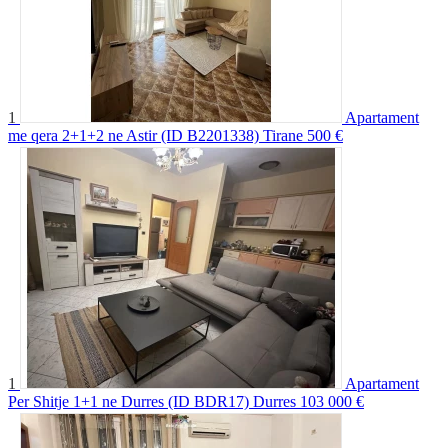
1
Apartament
me qera 2+1+2 ne Astir (ID B2201338) Tirane
500 €
1
Apartament
Per Shitje 1+1 ne Durres (ID BDR17) Durres
103 000 €