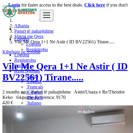
Login
for faster access to the best deals.
Click here
if you don't
have an account.
Albania
Pasuri të paluajtshme
Shtepi me Qera
Logohu
Vile Me Qera 1+1 Ne Astir ( ID BV22561) Tirane.....
Logohu
Regjistrohu
Kthehuni ne rezultat
Logohu
Regjistrohu
Vile Me Qera 1+1 Ne Astir ( ID
Çmimet
Krijo Njoftim
BV22561) Tirane.....
Shqip
English
Français
2 months ago
Pasuri të paluajtshme
Astiri/Unaza e Re/Theodor
Español
Keko
64 pamje
Referenca: 9170
Deutsch
420 €
Italiano