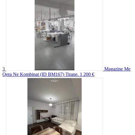
3
Magazine Me
Qera Ne Kombinat (ID BM167) Tirane.
1 200 €