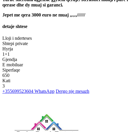
qerase dhe dy muaj si garanci.
Jepet me qera 3000 euro ne muaj ,,.,.,///////
detaje shtese
Lloji i nderteses
Shtepi private
Hyrja
1+1
Gjendja
E mobiluar
Siperfaqe
650
Kati
3
+355699523604
WhatsApp
Dergo nje mesazh