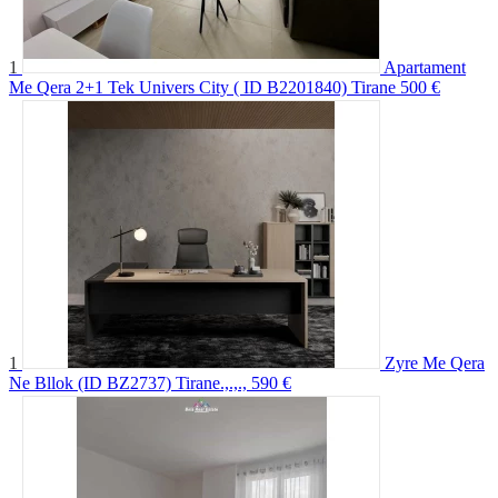
1
Apartament
Me Qera 2+1 Tek Univers City ( ID B2201840) Tirane
500 €
1
Zyre Me Qera
Ne Bllok (ID BZ2737) Tirane.,.,.,
590 €