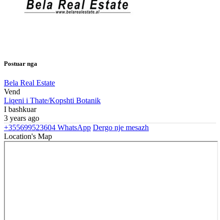
Postuar nga
Bela Real Estate
Vend
Liqeni i Thate/Kopshti Botanik
I bashkuar
3 years ago
+355699523604
WhatsApp
Dergo nje mesazh
Location's Map