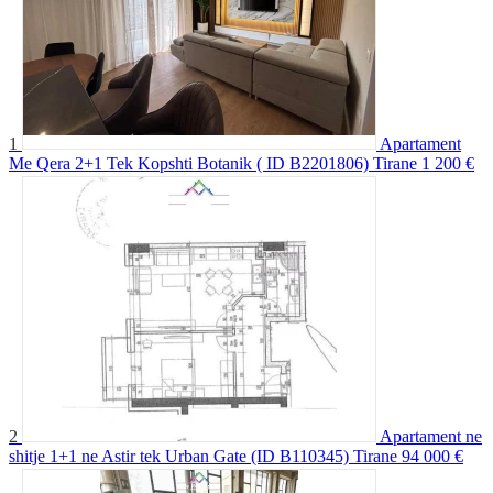
1
Apartament
Me Qera 2+1 Tek Kopshti Botanik ( ID B2201806) Tirane
1 200 €
2
Apartament ne
shitje 1+1 ne Astir tek Urban Gate (ID B110345) Tirane
94 000 €