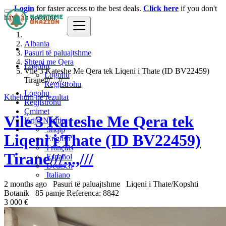
Login
for faster access to the best deals.
Click here
if you don't
have an account.
Albania
Pasuri të paluajtshme
Shtepi me Qera
Logohu
Vile 3 Kateshe Me Qera tek Liqeni i Thate (ID BV22459)
Logohu
Tirane///.,.,//...
Regjistrohu
Logohu
Kthehuni ne rezultat
Regjistrohu
Çmimet
Vile 3 Kateshe Me Qera tek
Krijo Njoftim
Shqip
Liqeni i Thate (ID BV22459)
English
Français
Tirane///.,.,///
Español
Deutsch
Italiano
2 months ago
Pasuri të paluajtshme
Liqeni i Thate/Kopshti
Botanik
85 pamje
Referenca: 8842
3 000 €