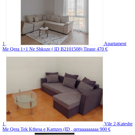
1
Apartament
Me Qera 1+1 Ne Shkoze ( ID B2101508) Tirane
470 €
1
Vile 2-Kateshe
Me Qera Tek Kthesa e Kamzes (ID , qeraaaaaaaaa
900 €