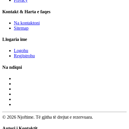
Privacy
Kontakt & Harta e faqes
Na kontaktoni
Sitemap
Llogaria ime
Logohu
Regjistrohu
Na ndiqni
© 2026 Njoftime. Të gjitha të drejtat e rezervuara.
Autori i Kontaktit