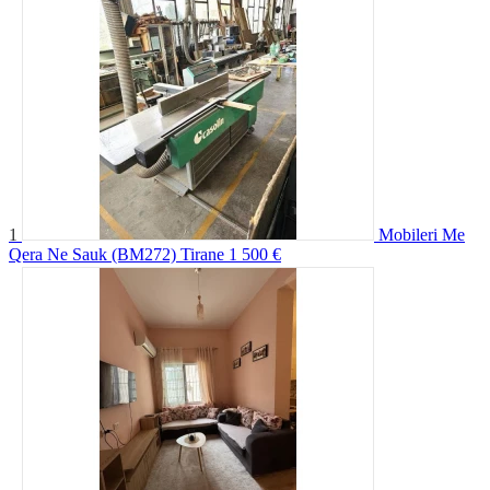
1
Mobileri Me
Qera Ne Sauk (BM272) Tirane
1 500 €