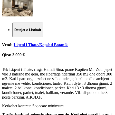
Detajet e Listimit
Vend:
Liqeni i Thate/Kopshti Botanik
Qira:
3 000 €
Tek Liqeni i Thate, rruga Hamdi Sina, prane Kapiten Mir Zoti, jepet
vile 3 kateshe me qera, me siperfaqe ndertimi 350 m2 dhe oborr 300
m2. Kati i pare organizohet ne sallon ndenje, kuzhine dhe ambjent
ngrenie me vehte, kondicioner, tualet. Kati i dyte : 3 dhoma gjumi, 2
tualete, 2 ballkone, kondicioner, parket. Kati i 3 : 3 dhoma gjumi,
kondicioner, parket, tualet, ballkon, verande. Vila disponon dhe 3
poste parkimi. A.K./D.F.
Kerkohet kontrate 5 vjecare minimumi.
Tarife sherbimi agjensie gjysem qeraje. Kerkohet muaji i pare i