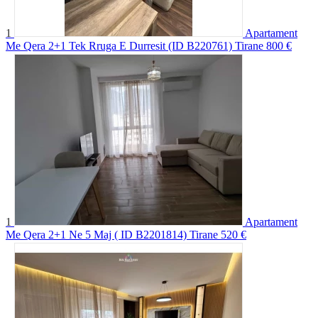
1
Apartament
Me Qera 2+1 Tek Rruga E Durresit (ID B220761) Tirane
800 €
1
Apartament
Me Qera 2+1 Ne 5 Maj ( ID B2201814) Tirane
520 €