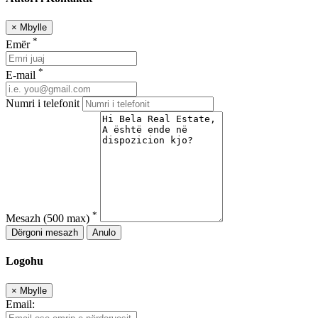
×
Mbylle
*
Emër
*
E-mail
Numri i telefonit
*
Mesazh
(500 max)
Dërgoni mesazh
Anulo
Logohu
×
Mbylle
Email: