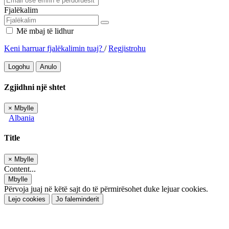
Fjalëkalim
Më mbaj të lidhur
Keni harruar fjalëkalimin tuaj?
/
Regjistrohu
Logohu
Anulo
Zgjidhni një shtet
×
Mbylle
Albania
Title
×
Mbylle
Content...
Mbylle
Përvoja juaj në këtë sajt do të përmirësohet duke lejuar cookies.
Lejo cookies
Jo faleminderit