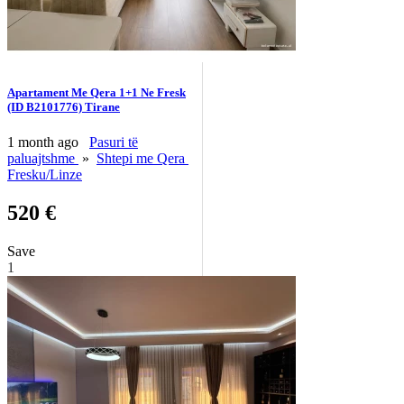
Apartament Me Qera 1+1 Ne Fresk
(ID B2101776) Tirane
1 month ago
Pasuri të
paluajtshme
»
Shtepi me Qera
Fresku/Linze
520 €
Save
1