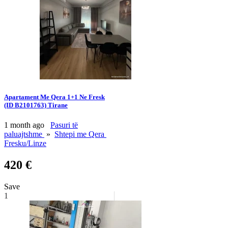
Apartament Me Qera 1+1 Ne Fresk
(ID B2101763) Tirane
1 month ago
Pasuri të
paluajtshme
»
Shtepi me Qera
Fresku/Linze
420 €
Save
1