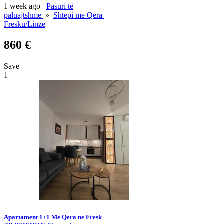
1 week ago
Pasuri të
paluajtshme
»
Shtepi me Qera
Fresku/Linze
860 €
Save
1
Apartament 1+1 Me Qera ne Fresk