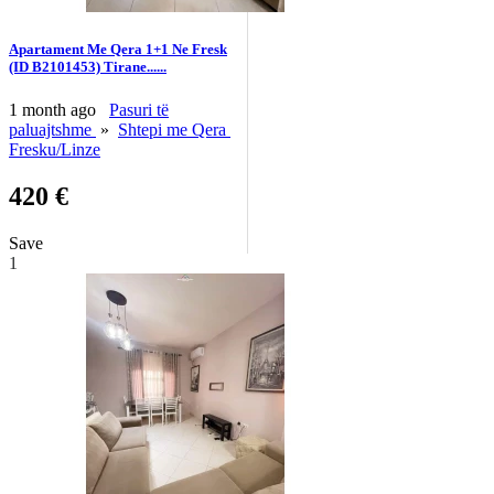
Apartament Me Qera 1+1 Ne Fresk
(ID B2101453) Tirane......
1 month ago
Pasuri të
paluajtshme
»
Shtepi me Qera
Fresku/Linze
420 €
Save
1