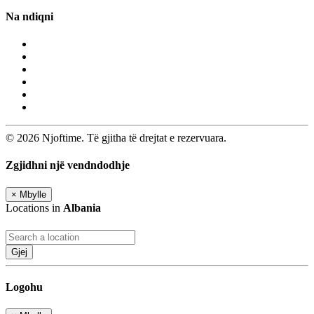
Na ndiqni
© 2026 Njoftime. Të gjitha të drejtat e rezervuara.
Zgjidhni një vendndodhje
×
Mbylle
Locations in
Albania
Gjej
Logohu