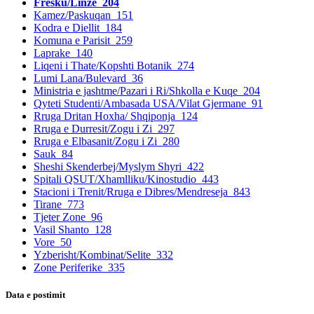
Fresku/Linze
204
Kamez/Paskuqan
151
Kodra e Diellit
184
Komuna e Parisit
259
Laprake
140
Liqeni i Thate/Kopshti Botanik
274
Lumi Lana/Bulevard
36
Ministria e jashtme/Pazari i Ri/Shkolla e Kuqe
204
Qyteti Studenti/Ambasada USA/Vilat Gjermane
91
Rruga Dritan Hoxha/ Shqiponja
124
Rruga e Durresit/Zogu i Zi
297
Rruga e Elbasanit/Zogu i Zi
280
Sauk
84
Sheshi Skenderbej/Myslym Shyri
422
Spitali QSUT/Xhamlliku/Kinostudio
443
Stacioni i Trenit/Rruga e Dibres/Mendreseja
843
Tirane
773
Tjeter Zone
96
Vasil Shanto
128
Vore
50
Yzberisht/Kombinat/Selite
332
Zone Periferike
335
Data e postimit