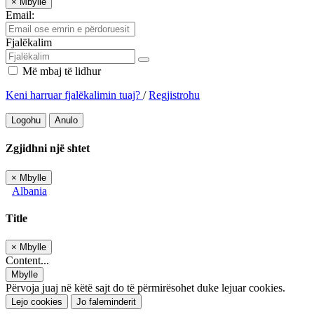
×
Mbylle
Email:
Fjalëkalim
Më mbaj të lidhur
Keni harruar fjalëkalimin tuaj?
/
Regjistrohu
Logohu
Anulo
Zgjidhni një shtet
×
Mbylle
Albania
Title
×
Mbylle
Content...
Mbylle
Përvoja juaj në këtë sajt do të përmirësohet duke lejuar cookies.
Lejo cookies
Jo faleminderit