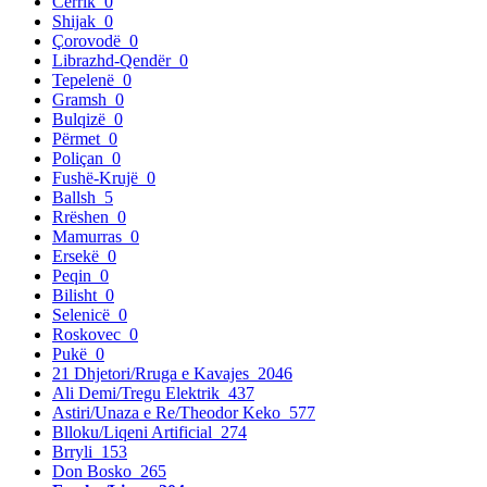
Cërrik
0
Shijak
0
Çorovodë
0
Librazhd-Qendër
0
Tepelenë
0
Gramsh
0
Bulqizë
0
Përmet
0
Poliçan
0
Fushë-Krujë
0
Ballsh
5
Rrëshen
0
Mamurras
0
Ersekë
0
Peqin
0
Bilisht
0
Selenicë
0
Roskovec
0
Pukë
0
21 Dhjetori/Rruga e Kavajes
2046
Ali Demi/Tregu Elektrik
437
Astiri/Unaza e Re/Theodor Keko
577
Blloku/Liqeni Artificial
274
Brryli
153
Don Bosko
265