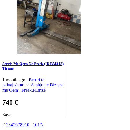
Servis Me Qera Ne Fresk (ID BM343)
Tirane
1 month ago
Pasuri të
paluajtshme
»
Ambjente Biznesi
me Qera
Fresku/Linze
740 €
Save
‹
1
2
3
4
5
6
7
8
9
10
...
16
17
›