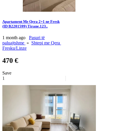
Apartament Me Qera 2+1 ne Fresk
(ID B2201599) Tirane.123..
1 month ago
Pasuri të
paluajtshme
»
Shtepi me Qera
Fresku/Linze
470 €
Save
1