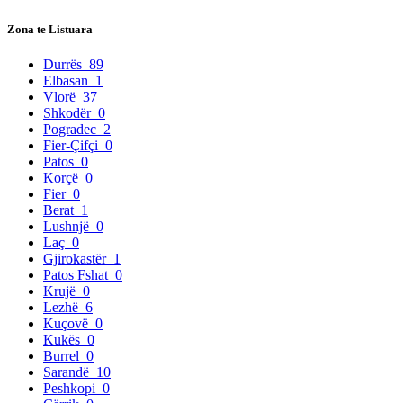
Zona te Listuara
Durrës
89
Elbasan
1
Vlorë
37
Shkodër
0
Pogradec
2
Fier-Çifçi
0
Patos
0
Korçë
0
Fier
0
Berat
1
Lushnjë
0
Laç
0
Gjirokastër
1
Patos Fshat
0
Krujë
0
Lezhë
6
Kuçovë
0
Kukës
0
Burrel
0
Sarandë
10
Peshkopi
0