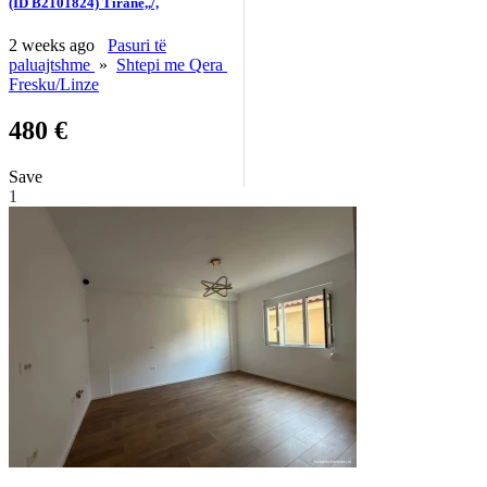
(ID B2101824) Tirane,,/,
2 weeks ago
Pasuri të
paluajtshme
»
Shtepi me Qera
Fresku/Linze
480 €
Save
1