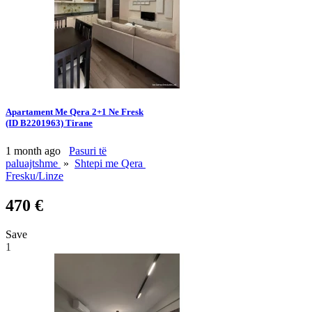
Apartament Me Qera 2+1 Ne Fresk
(ID B2201963) Tirane
1 month ago
Pasuri të
paluajtshme
»
Shtepi me Qera
Fresku/Linze
470 €
Save
1