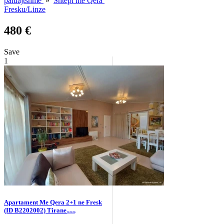
paluajtshme
»
Shtepi me Qera
Fresku/Linze
480 €
Save
1
Apartament Me Qera 2+1 ne Fresk
(ID B2202002) Tirane.,.,.,