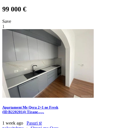
99 000 €
Save
1
Apartament Me Qera 2+1 ne Fresk
(ID B2202014) Tirane.,.,.,.
1 week ago
Pasuri të