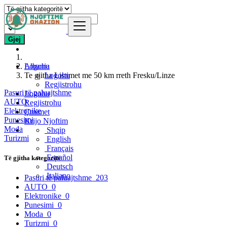
Gjej
Logohu
Albania
Te gjitha Listimet me 50 km rreth Fresku/Linze
Logohu
Regjistrohu
Pasuri të paluajtshme
Logohu
AUTO
Regjistrohu
Elektronike
Çmimet
Punesimi
Krijo Njoftim
Moda
Shqip
Turizmi
English
Français
Español
Të gjitha kategoritë
Deutsch
Italiano
Pasuri të paluajtshme
203
AUTO
0
Elektronike
0
Punesimi
0
Moda
0
Turizmi
0