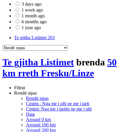
3 days ago
1 week ago
1 month ago
6 months ago
1 year ago
Te gjitha Listimet
203
Te gjitha Listimet
brenda
50
km rreth Fresku/Linze
Filtrat
Rendit sipas
Rendit sipas
Cmimi : Nga me i ulti ne me i larti
Cmimi: Nga me i lartito ne me i ulti
Data
Around 0 km
Around 100 km
Around 200 km