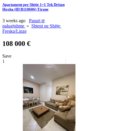
Apartament per Shitje 1+1 Tek Dritan
Hoxha (ID B110606) Tirane
3 weeks ago
Pasuri të
paluajtshme
»
Shtepi ne Shitje
Fresku/Linze
108 000 €
Save
1