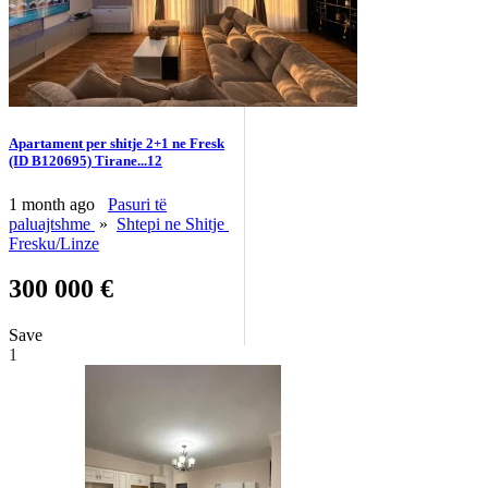
Apartament per shitje 2+1 ne Fresk
(ID B120695) Tirane...12
1 month ago
Pasuri të
paluajtshme
»
Shtepi ne Shitje
Fresku/Linze
300 000 €
Save
1