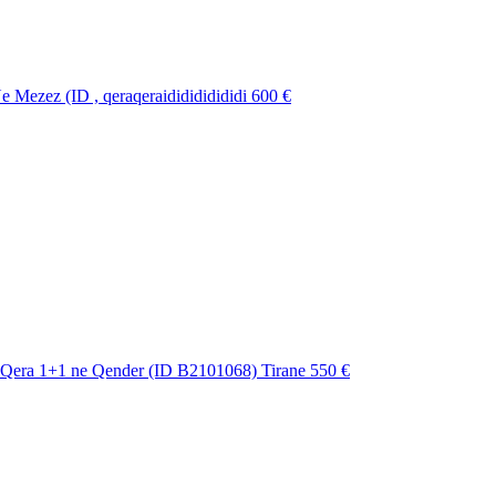
 Mezez (ID , qeraqeraididididididi
600 €
Qera 1+1 ne Qender (ID B2101068) Tirane
550 €