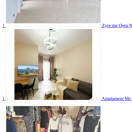
1
Zyre me Qera Ne
1
Apartament Me 