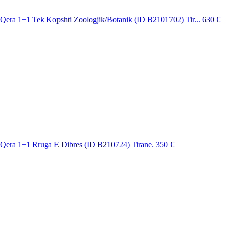
era 1+1 Tek Kopshti Zoologjik/Botanik (ID B2101702) Tir...
630 €
Qera 1+1 Rruga E Dibres (ID B210724) Tirane.
350 €