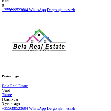
Kati
0
+355699523604
WhatsApp
Dergo nje mesazh
Postuar nga
Bela Real Estate
Vend
Tirane
I bashkuar
3 years ago
+355699523604
WhatsApp
Dergo nje mesazh