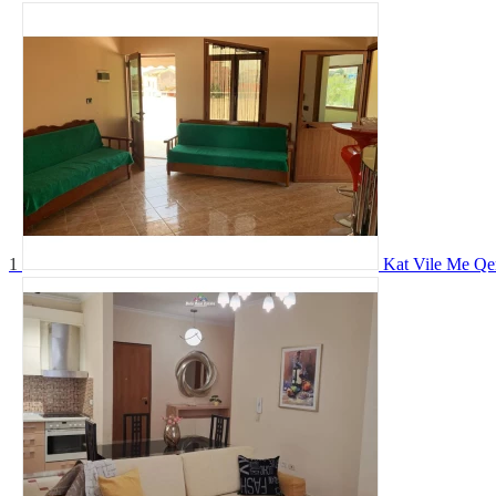
1
Kat Vile Me Qe