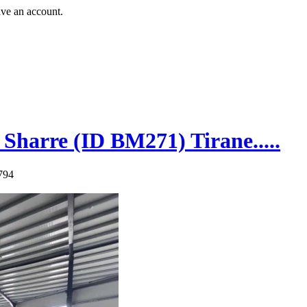
ave an account.
harre (ID BM271) Tirane.....
794