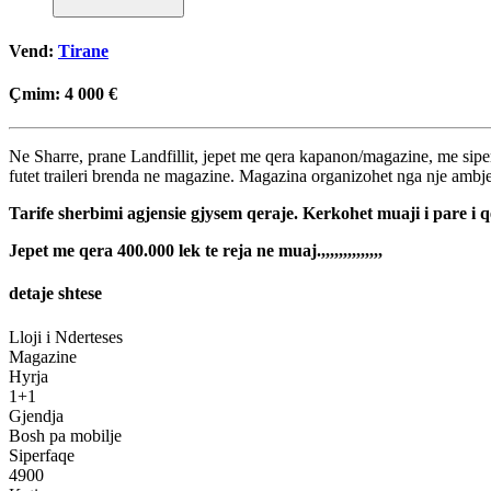
Vend:
Tirane
Çmim:
4 000 €
Ne Sharre, prane Landfillit, jepet me qera kapanon/magazine, me siperf
futet traileri brenda ne magazine. Magazina organizohet nga nje amb
Tarife sherbimi agjensie gjysem qeraje. Kerkohet muaji i pare i q
Jepet me qera 400.000 lek te reja ne muaj.,,,,,,,,,,,,,,
detaje shtese
Lloji i Nderteses
Magazine
Hyrja
1+1
Gjendja
Bosh pa mobilje
Siperfaqe
4900