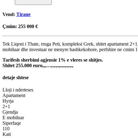
Vend:
Tirane
Çmim:
255 000 €
Tek Liqeni i Thate, rruga Peti, kompleksi Grek, shitet apartament 2+1
mobiluar dhe investuar ne menyre bashkekohore, perfshire ne cmim 1
Tarifesh sherbimi agjensie 1% e vleres se shitjes.
Shitet 255.000 euro,,,…,.,.,.,,.,.,.,.,.,
detaje shtese
Lloji i nderteses
Apartament
Hyrja
2+1
Gjendja
E mobiluar
Siperfaqe
110
Kati