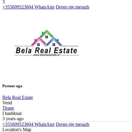
3
+355699523604
WhatsApp
Dergo nje mesazh
Postuar nga
Bela Real Estate
Vend
Tirane
I bashkuar
3 years ago
+355699523604
WhatsApp
Dergo nje mesazh
Location's Map