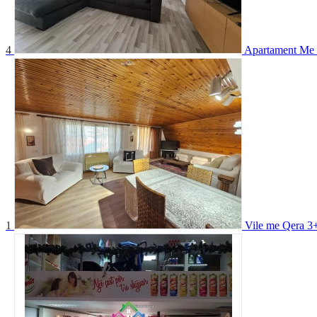
4
Apartament Me 
1
Vile me Qera 3+