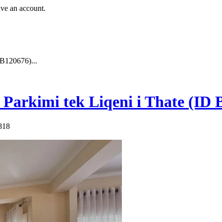
ave an account.
 B120676)...
Parkimi tek Liqeni i Thate (ID B1
818