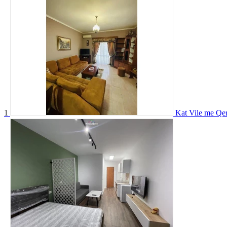
1
Kat Vile me Qer