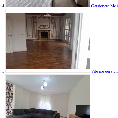
4
Garsionere Me 
1
Vile me qera 3 