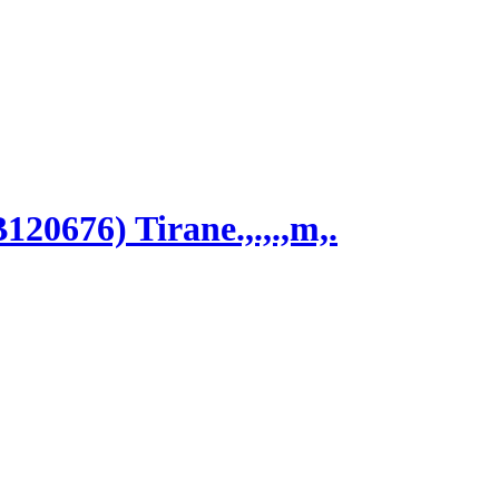
20676) Tirane.,.,.,m,.