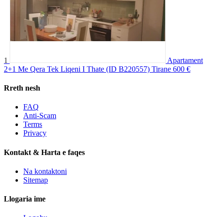
1
Apartament
2+1 Me Qera Tek Liqeni I Thate (ID B220557) Tirane
600 €
Rreth nesh
FAQ
Anti-Scam
Terms
Privacy
Kontakt & Harta e faqes
Na kontaktoni
Sitemap
Llogaria ime