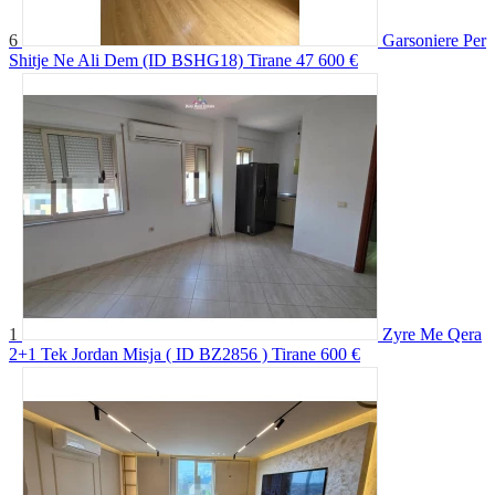
6
Garsoniere Per
Shitje Ne Ali Dem (ID BSHG18) Tirane
47 600 €
1
Zyre Me Qera
2+1 Tek Jordan Misja ( ID BZ2856 ) Tirane
600 €