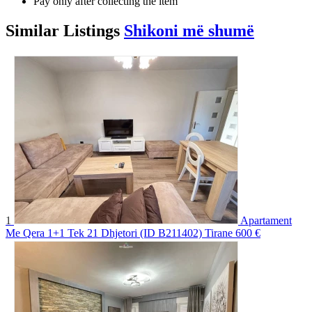
Pay only after collecting the item
Similar
Listings
Shikoni më shumë
1
Apartament
Me Qera 1+1 Tek 21 Dhjetori (ID B211402) Tirane
600 €