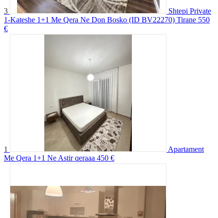
3
Shtepi Private
1-Kateshe 1+1 Me Qera Ne Don Bosko (ID BV22270) Tirane
550
€
1
Apartament
Me Qera 1+1 Ne Astir qeraaa
450 €