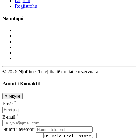
Logohu
Regjistrohu
Na ndiqni
© 2026 Njoftime. Të gjitha të drejtat e rezervuara.
Autori i Kontaktit
×
Mbylle
*
Emër
*
E-mail
Numri i telefonit