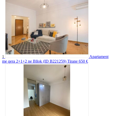
1
Apartament
me qera 2+1+2 ne Bllok (ID B221259) Tirane
650 €