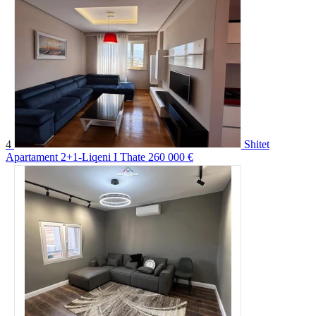
4
Shitet
Apartament 2+1-Liqeni I Thate
260 000 €