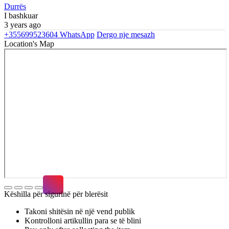
Durrës
I bashkuar
3 years ago
+355699523604
WhatsApp
Dergo nje mesazh
Location's Map
Këshilla për sigurinë për blerësit
Takoni shitësin në një vend publik
Kontrolloni artikullin para se të blini