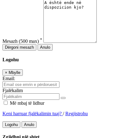
*
Mesazh
(500 max)
Dërgoni mesazh
Anulo
Logohu
×
Mbylle
Email:
Fjalëkalim
Më mbaj të lidhur
Keni harruar fjalëkalimin tuaj?
/
Regjistrohu
Logohu
Anulo
Zgjidhni një shtet