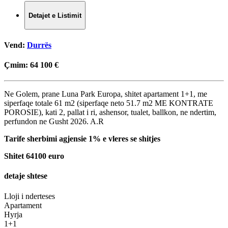
Detajet e Listimit
Vend:
Durrës
Çmim:
64 100 €
Ne Golem, prane Luna Park Europa, shitet apartament 1+1, me
siperfaqe totale 61 m2 (siperfaqe neto 51.7 m2 ME KONTRATE
POROSIE), kati 2, pallat i ri, ashensor, tualet, ballkon, ne ndertim,
perfundon ne Gusht 2026. A.R
Tarife sherbimi agjensie 1% e vleres se shitjes
Shitet 64100 euro
detaje shtese
Lloji i nderteses
Apartament
Hyrja
1+1