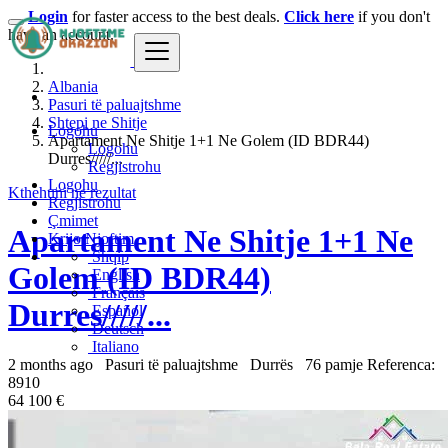
Login
for faster access to the best deals.
Click here
if you don't
have an account.
Albania
Pasuri të paluajtshme
Shtepi ne Shitje
Logohu
Apartament Ne Shitje 1+1 Ne Golem (ID BDR44)
Logohu
Durres/////...
Regjistrohu
Logohu
Kthehuni ne rezultat
Regjistrohu
Çmimet
Apartament Ne Shitje 1+1 Ne
Krijo Njoftim
Shqip
Golem (ID BDR44)
English
Français
Durres/////...
Español
Deutsch
Italiano
2 months ago
Pasuri të paluajtshme
Durrës
76 pamje
Referenca:
8910
64 100 €