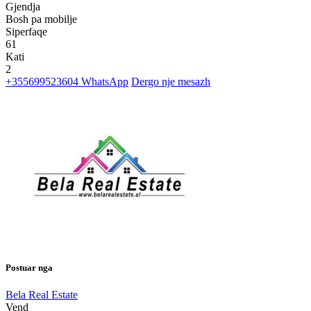
Gjendja
Bosh pa mobilje
Siperfaqe
61
Kati
2
+355699523604
WhatsApp
Dergo nje mesazh
Postuar nga
Bela Real Estate
Vend