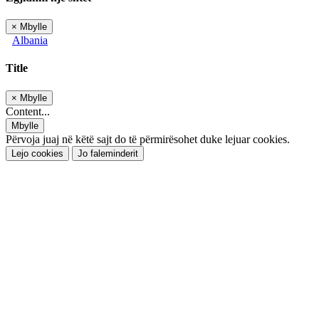
×
Mbylle
Albania
Title
×
Mbylle
Content...
Mbylle
Përvoja juaj në këtë sajt do të përmirësohet duke lejuar cookies.
Lejo cookies
Jo faleminderit