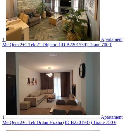
1
Apartament
Me Qera 2+1 Tek 21 Dhjetori (ID B2201539) Tirane
700 €
1
Apartament
Me Qera 2+1 Tek Dritan Hoxha (ID B2201937) Tirane
750 €