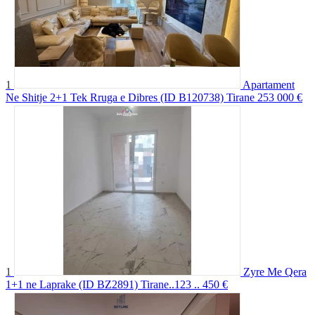
1
Apartament
Ne Shitje 2+1 Tek Rruga e Dibres (ID B120738) Tirane
253 000 €
1
Zyre Me Qera
1+1 ne Laprake (ID BZ2891) Tirane..123 ..
450 €