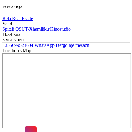
Postuar nga
Bela Real Estate
Vend
Spitali QSUT/Xhamlliku/Kinostudio
I bashkuar
3 years ago
+355699523604
WhatsApp
Dergo nje mesazh
Location's Map