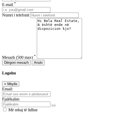
*
E-mail
Numri i telefonit
*
Mesazh
(500 max)
Dërgoni mesazh
Anulo
Logohu
×
Mbylle
Email:
Fjalëkalim
Më mbaj të lidhur