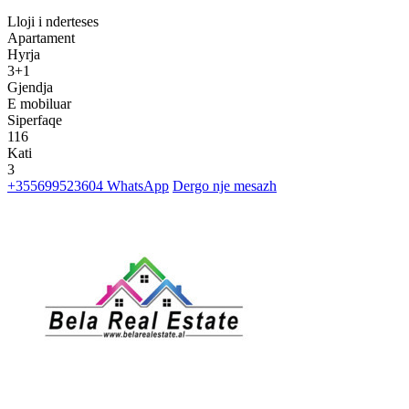
Lloji i nderteses
Apartament
Hyrja
3+1
Gjendja
E mobiluar
Siperfaqe
116
Kati
3
+355699523604
WhatsApp
Dergo nje mesazh