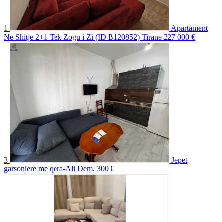
1
Apartament
Ne Shitje 2+1 Tek Zogu i Zi (ID B120852) Tirane
227 000 €
3
Jepet
garsoniere me qera-Ali Dem.
300 €