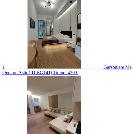
1
Garsoniere Me
Qera ne Astir (ID BG141) Tirane.
420 €