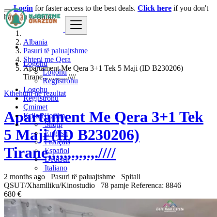
Login
for faster access to the best deals.
Click here
if you don't
have an account.
Albania
Pasuri të paluajtshme
Shtepi me Qera
Logohu
Apartament Me Qera 3+1 Tek 5 Maji (ID B230206)
Logohu
Tirane,,.,.,.,.,.,.////
Regjistrohu
Logohu
Kthehuni ne rezultat
Regjistrohu
Çmimet
Apartament Me Qera 3+1 Tek
Krijo Njoftim
Shqip
5 Maji (ID B230206)
English
Français
Tirane,,.,.,.,.,.,.////
Español
Deutsch
Italiano
2 months ago
Pasuri të paluajtshme
Spitali
QSUT/Xhamlliku/Kinostudio
78 pamje
Referenca: 8846
680 €