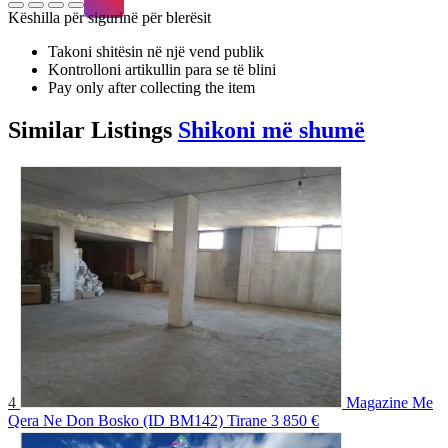
Këshilla për sigurinë për blerësit
Takoni shitësin në një vend publik
Kontrolloni artikullin para se të blini
Pay only after collecting the item
Similar
Listings
Shikoni më shumë
4
Magazine Me
Qera Ne Don Bosko (ID BM142) Tirane
3 850 €