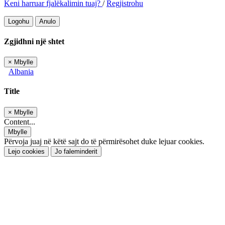
Keni harruar fjalëkalimin tuaj?
/
Regjistrohu
Logohu
Anulo
Zgjidhni një shtet
×
Mbylle
Albania
Title
×
Mbylle
Content...
Mbylle
Përvoja juaj në këtë sajt do të përmirësohet duke lejuar cookies.
Lejo cookies
Jo faleminderit