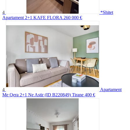
4
*Shitet
Apartament 2+1 KAFE FLORA
260 000 €
4
Apartament
Me Qera 2+1 Ne Astir (ID B220849) Tirane
400 €