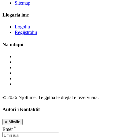
Sitemap
Llogaria ime
Logohu
Regjistrohu
Na ndiqni
© 2026 Njoftime. Të gjitha të drejtat e rezervuara.
Autori i Kontaktit
×
Mbylle
*
Emër