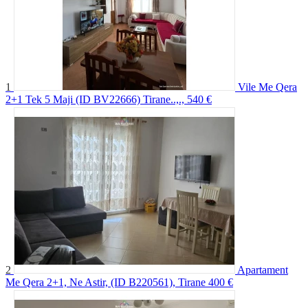
1
Vile Me Qera
2+1 Tek 5 Maji (ID BV22666) Tirane..,.,
540 €
2
Apartament
Me Qera 2+1, Ne Astir, (ID B220561), Tirane
400 €