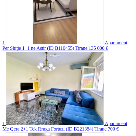
1
Apartament
Per Shitje 1+1 ne Astir (ID B110455) Tirane
135 000 €
1
Apartament
Me Qera 2+1 Tek Rruga Fortuzi (ID B221354) Tirane
700 €