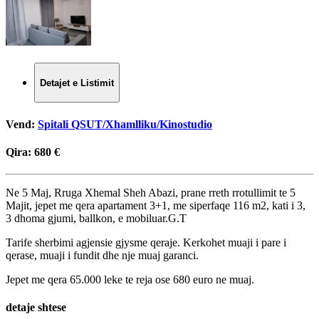
Detajet e Listimit
Vend:
Spitali QSUT/Xhamlliku/Kinostudio
Qira:
680 €
Ne 5 Maj, Rruga Xhemal Sheh Abazi, prane rreth rrotullimit te 5
Majit, jepet me qera apartament 3+1, me siperfaqe 116 m2, kati i 3,
3 dhoma gjumi, ballkon, e mobiluar.G.T
Tarife sherbimi agjensie gjysme qeraje. Kerkohet muaji i pare i
qerase, muaji i fundit dhe nje muaj garanci.
Jepet me qera 65.000 leke te reja ose 680 euro ne muaj.
detaje shtese