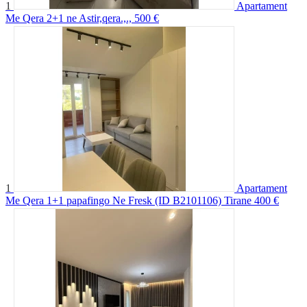
1
Apartament
Me Qera 2+1 ne Astir,qera.,.,
500 €
1
Apartament
Me Qera 1+1 papafingo Ne Fresk (ID B2101106) Tirane
400 €