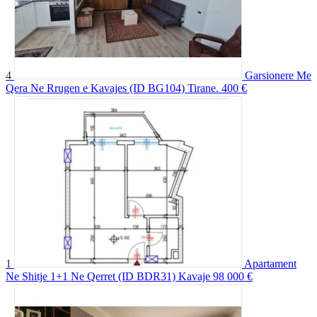
4
Garsionere Me
Qera Ne Rrugen e Kavajes (ID BG104) Tirane.
400 €
1
Apartament
Ne Shitje 1+1 Ne Qerret (ID BDR31) Kavaje
98 000 €