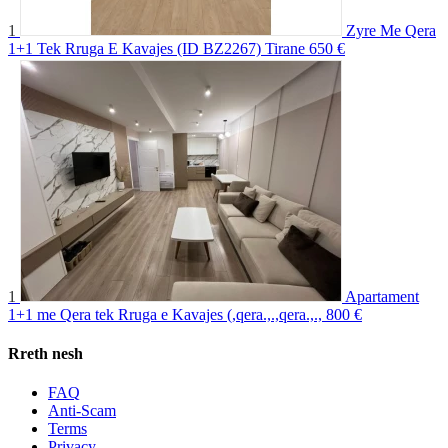
1
Zyre Me Qera
1+1 Tek Rruga E Kavajes (ID BZ2267) Tirane
650 €
1
Apartament
1+1 me Qera tek Rruga e Kavajes (,qera.,.,qera.,.,
800 €
Rreth nesh
FAQ
Anti-Scam
Terms
Privacy