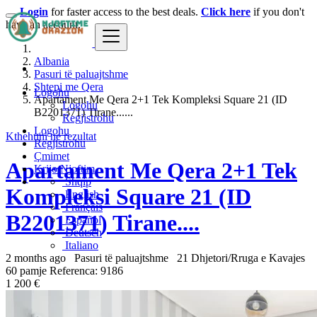
Login
for faster access to the best deals.
Click here
if you don't
have an account.
Albania
Pasuri të paluajtshme
Shtepi me Qera
Logohu
Apartament Me Qera 2+1 Tek Kompleksi Square 21 (ID
Logohu
B2201371) Tirane......
Regjistrohu
Logohu
Kthehuni ne rezultat
Regjistrohu
Çmimet
Apartament Me Qera 2+1 Tek
Krijo Njoftim
Shqip
Kompleksi Square 21 (ID
English
Français
B2201371) Tirane....
Español
Deutsch
Italiano
2 months ago
Pasuri të paluajtshme
21 Dhjetori/Rruga e Kavajes
60 pamje
Referenca: 9186
1 200 €