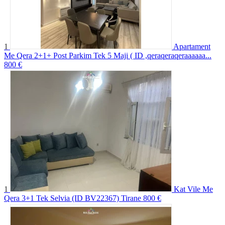
1
Apartament
Me Qera 2+1+ Post Parkim Tek 5 Maji ( ID ,qeraqeraqeraaaaaa...
800 €
1
Kat Vile Me
Qera 3+1 Tek Selvia (ID BV22367) Tirane
800 €