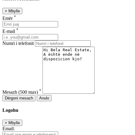
×
Mbylle
*
Emër
*
E-mail
Numri i telefonit
*
Mesazh
(500 max)
Dërgoni mesazh
Anulo
Logohu
×
Mbylle
Email: