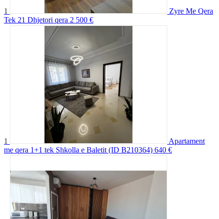
1
Zyre Me Qera
Tek 21 Dhjetori qera
2 500 €
1
Apartament
me qera 1+1 tek Shkolla e Baletit (ID B210364)
640 €