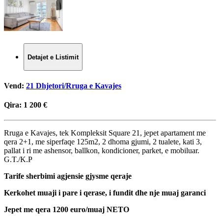
Detajet e Listimit
Vend:
21 Dhjetori/Rruga e Kavajes
Qira:
1 200 €
Rruga e Kavajes, tek Kompleksit Square 21, jepet apartament me
qera 2+1, me siperfaqe 125m2, 2 dhoma gjumi, 2 tualete, kati 3,
pallat i ri me ashensor, ballkon, kondicioner, parket, e mobiluar.
G.T./K.P
Tarife sherbimi agjensie gjysme qeraje
Kerkohet muaji i pare i qerase, i fundit dhe nje muaj garanci
Jepet me qera 1200 euro/muaj NETO