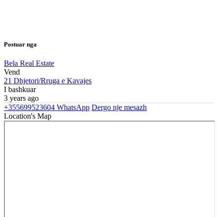
Postuar nga
Bela Real Estate
Vend
21 Dhjetori/Rruga e Kavajes
I bashkuar
3 years ago
+355699523604
WhatsApp
Dergo nje mesazh
Location's Map