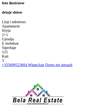
foto ilustruese
detaje shtese
Lloji i nderteses
Apartament
Hyrja
2+1
Gjendja
E mobiluar
Siperfaqe
125
Kati
3
+355699523604
WhatsApp
Dergo nje mesazh