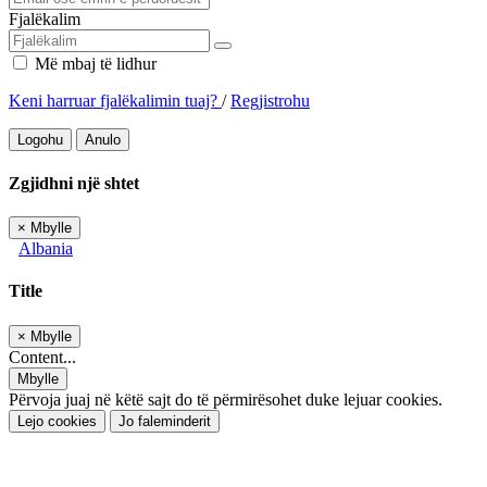
Fjalëkalim
Më mbaj të lidhur
Keni harruar fjalëkalimin tuaj?
/
Regjistrohu
Logohu
Anulo
Zgjidhni një shtet
×
Mbylle
Albania
Title
×
Mbylle
Content...
Mbylle
Përvoja juaj në këtë sajt do të përmirësohet duke lejuar cookies.
Lejo cookies
Jo faleminderit