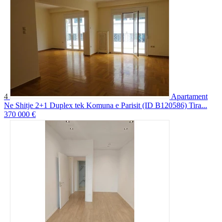
4
Apartament
Ne Shitje 2+1 Duplex tek Komuna e Parisit (ID B120586) Tira...
370 000 €