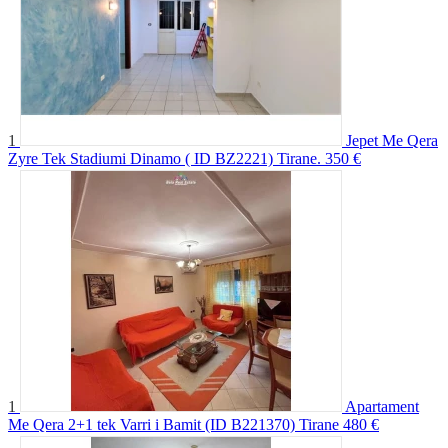
1
Jepet Me Qera
Zyre Tek Stadiumi Dinamo ( ID BZ2221) Tirane.
350 €
1
Apartament
Me Qera 2+1 tek Varri i Bamit (ID B221370) Tirane
480 €