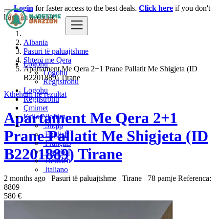
Login
for faster access to the best deals.
Click here
if you don't
have an account.
Albania
Pasuri të paluajtshme
Shtepi me Qera
Logohu
Apartament Me Qera 2+1 Prane Pallatit Me Shigjeta (ID
Logohu
B2201889) Tirane
Regjistrohu
Logohu
Kthehuni ne rezultat
Regjistrohu
Çmimet
Apartament Me Qera 2+1
Krijo Njoftim
Shqip
Prane Pallatit Me Shigjeta (ID
English
Français
B2201889) Tirane
Español
Deutsch
Italiano
2 months ago
Pasuri të paluajtshme
Tirane
78 pamje
Referenca:
8809
580 €