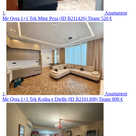
1
Apartament
Me Qera 1+1 Tek Mine Peza (ID B211426) Tirane
520 €
1
Apartament
Me Qera 1+1 Tek Kodra e Diellit (ID B2101308) Tirane
800 €