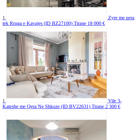
1
Zyre me qera
tek Rruga e Kavajes (ID BZ27100) Tirane
18 000 €
1
Vile 3-
Kateshe me Qera Ne Shkoze (ID BV22631) Tirane
2 300 €