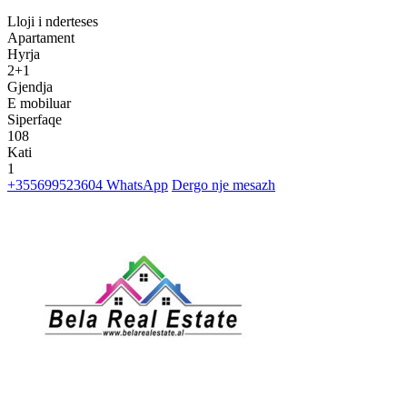
Lloji i nderteses
Apartament
Hyrja
2+1
Gjendja
E mobiluar
Siperfaqe
108
Kati
1
+355699523604
WhatsApp
Dergo nje mesazh