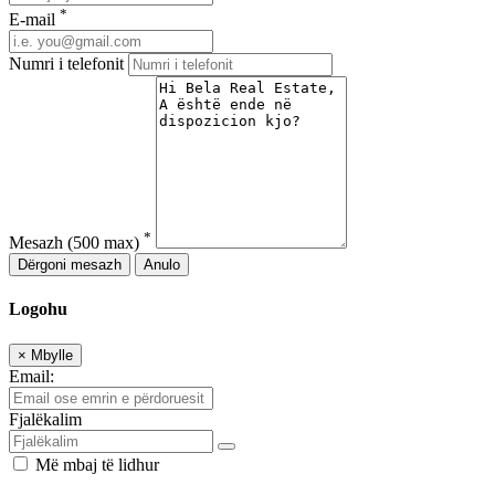
*
E-mail
Numri i telefonit
*
Mesazh
(500 max)
Dërgoni mesazh
Anulo
Logohu
×
Mbylle
Email:
Fjalëkalim
Më mbaj të lidhur