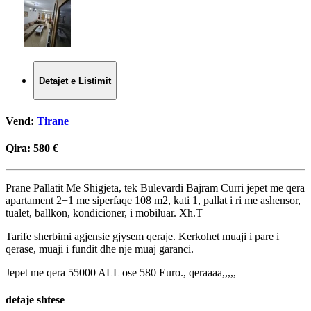
Detajet e Listimit
Vend:
Tirane
Qira:
580 €
Prane Pallatit Me Shigjeta, tek Bulevardi Bajram Curri jepet me qera
apartament 2+1 me siperfaqe 108 m2, kati 1, pallat i ri me ashensor,
tualet, ballkon, kondicioner, i mobiluar. Xh.T
Tarife sherbimi agjensie gjysem qeraje. Kerkohet muaji i pare i
qerase, muaji i fundit dhe nje muaj garanci.
Jepet me qera 55000 ALL ose 580 Euro., qeraaaa,,,,,
detaje shtese