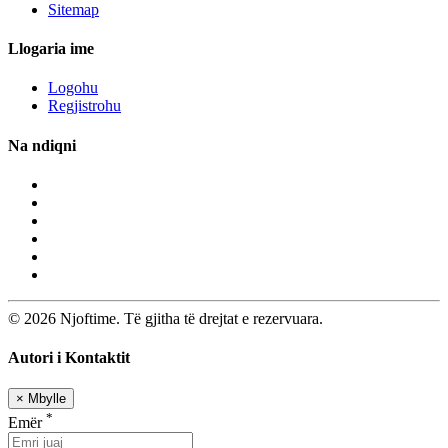
Sitemap
Llogaria ime
Logohu
Regjistrohu
Na ndiqni
© 2026 Njoftime. Të gjitha të drejtat e rezervuara.
Autori i Kontaktit
×
Mbylle
*
Emër