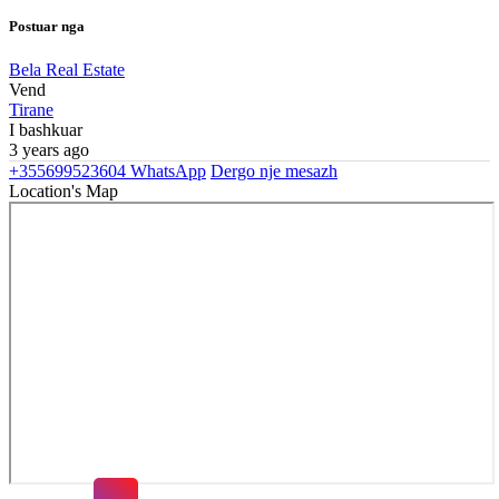
Postuar nga
Bela Real Estate
Vend
Tirane
I bashkuar
3 years ago
+355699523604
WhatsApp
Dergo nje mesazh
Location's Map