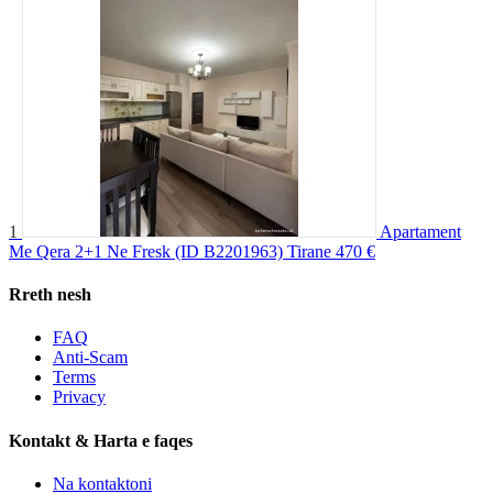
1
Apartament
Me Qera 2+1 Ne Fresk (ID B2201963) Tirane
470 €
Rreth nesh
FAQ
Anti-Scam
Terms
Privacy
Kontakt & Harta e faqes
Na kontaktoni