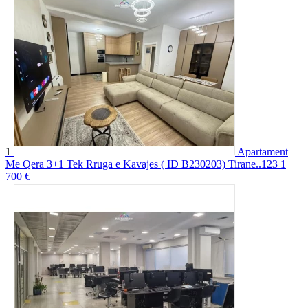
1
Apartament
Me Qera 3+1 Tek Rruga e Kavajes ( ID B230203) Tirane..123
1
700 €