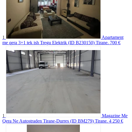
1
Apartament
me qera 3+1 tek ish Tregu Elektrik (ID B230150) Tirane.
700 €
1
Magazine Me
Qera Ne Autostraden Tirane-Durres (ID BM279) Tirane.
4 250 €