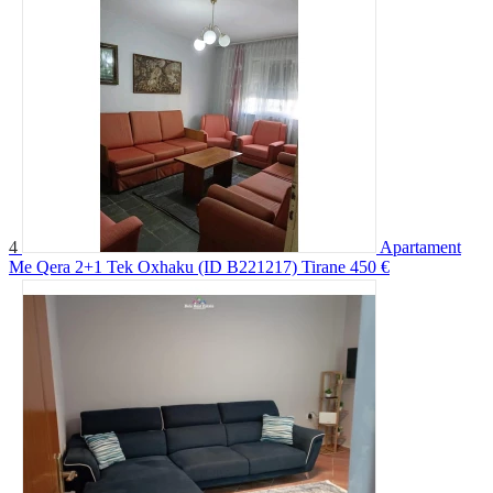
4
Apartament
Me Qera 2+1 Tek Oxhaku (ID B221217) Tirane
450 €