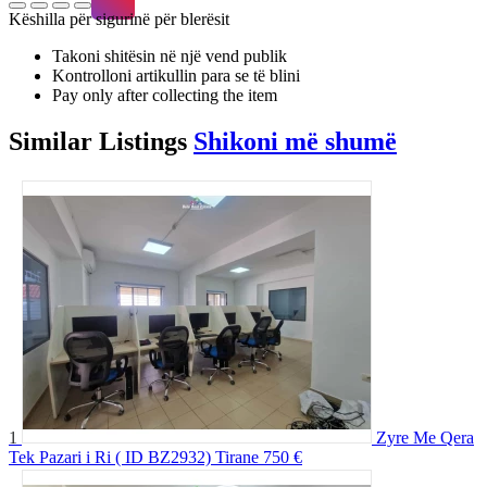
Këshilla për sigurinë për blerësit
Takoni shitësin në një vend publik
Kontrolloni artikullin para se të blini
Pay only after collecting the item
Similar
Listings
Shikoni më shumë
1
Zyre Me Qera
Tek Pazari i Ri ( ID BZ2932) Tirane
750 €