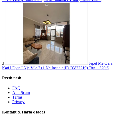
3
Jepet Me Qera
Kati I Dyte I Nje Vile 2+1 Ne Institut (ID BV22219) Tira...
320 €
Rreth nesh
FAQ
Anti-Scam
Terms
Privacy
Kontakt & Harta e faqes