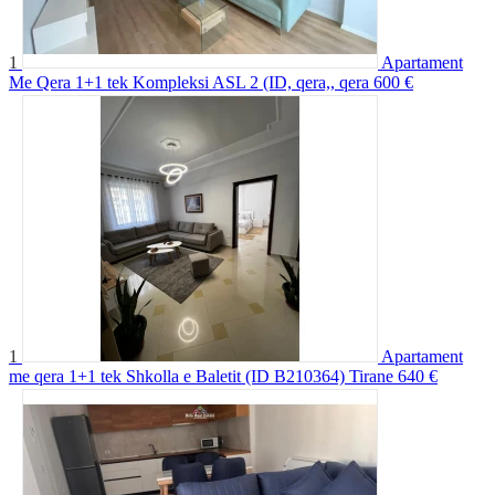
1
Apartament
Me Qera 1+1 tek Kompleksi ASL 2 (ID, qera,, qera
600 €
1
Apartament
me qera 1+1 tek Shkolla e Baletit (ID B210364) Tirane
640 €