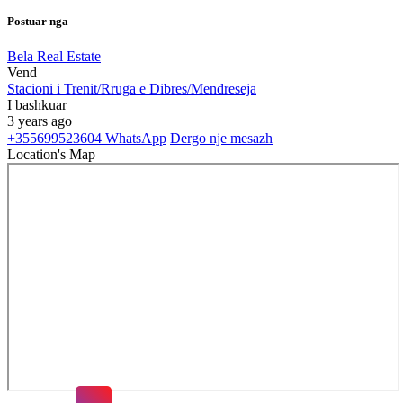
Postuar nga
Bela Real Estate
Vend
Stacioni i Trenit/Rruga e Dibres/Mendreseja
I bashkuar
3 years ago
+355699523604
WhatsApp
Dergo nje mesazh
Location's Map