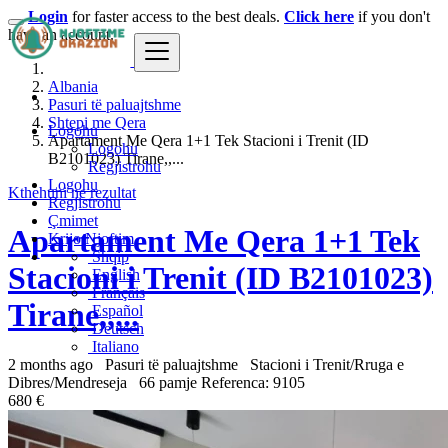
Login
for faster access to the best deals.
Click here
if you don't
have an account.
Albania
Pasuri të paluajtshme
Shtepi me Qera
Logohu
Apartament Me Qera 1+1 Tek Stacioni i Trenit (ID
Logohu
B2101023) Tirane,,...
Regjistrohu
Logohu
Kthehuni ne rezultat
Regjistrohu
Çmimet
Apartament Me Qera 1+1 Tek
Krijo Njoftim
Shqip
Stacioni i Trenit (ID B2101023)
English
Français
Tirane,,...
Español
Deutsch
Italiano
2 months ago
Pasuri të paluajtshme
Stacioni i Trenit/Rruga e
Dibres/Mendreseja
66 pamje
Referenca: 9105
680 €