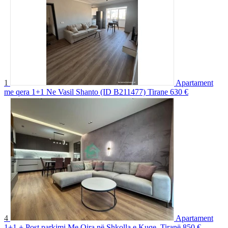
1
Apartament
me qera 1+1 Ne Vasil Shanto (ID B211477) Tirane
630 €
4
Apartament
1+1 + Post parkimi Me Qira në Shkolla e Kuqe, Tiranë
850 €