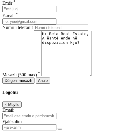
*
Emër
*
E-mail
Numri i telefonit
*
Mesazh
(500 max)
Dërgoni mesazh
Anulo
Logohu
×
Mbylle
Email:
Fjalëkalim