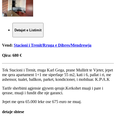
Detajet e Listimit
Vend:
Stacioni i Trenit/Rruga e Dibres/Mendreseja
Qira:
680 €
Tek Stacioni i Trenit, rruga Karl Gega, prane Mullirit te Vjeter, jepet
me qera apartament 1+1 me siperfaqe 55 m2, kati i 6, pallat i ri, me
ashensor, tualet, ballkon, parket, kondicioner, i mobiluar. K.P\A.K
Tarife sherbimi agjensie gjysem qeraje.Kerkohet muaji i pare i
qerase, muaji i fundit dhe nje garanci.
Jepet me qera 65.000 leke ose 675 euro ne muaj.
detaje shtese