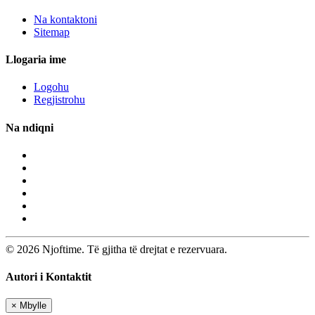
Na kontaktoni
Sitemap
Llogaria ime
Logohu
Regjistrohu
Na ndiqni
© 2026 Njoftime. Të gjitha të drejtat e rezervuara.
Autori i Kontaktit
×
Mbylle