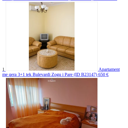
1
Apartament
me qera 3+1 tek Bulevardi Zogu i Pare (ID B23147)
650 €