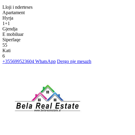
Lloji i nderteses
Apartament
Hyrja
1+1
Gjendja
E mobiluar
Siperfaqe
55
Kati
6
+355699523604
WhatsApp
Dergo nje mesazh