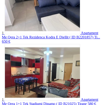
1
Apartament
Me Qera 2+1 Tek Rezidenca Kodra E Diellit ( ID B2201857) Ti...
650 €
1
Apartament
Me Qera 1+1 Tek Stadiumi Dinamo ( ID B21025) Tirane
580 €