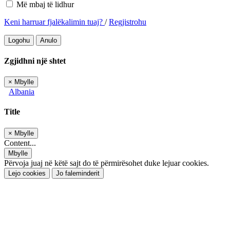
Më mbaj të lidhur
Keni harruar fjalëkalimin tuaj?
/
Regjistrohu
Logohu
Anulo
Zgjidhni një shtet
×
Mbylle
Albania
Title
×
Mbylle
Content...
Mbylle
Përvoja juaj në këtë sajt do të përmirësohet duke lejuar cookies.
Lejo cookies
Jo faleminderit