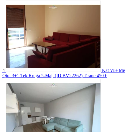
4
Kat Vile Me
Qira 3+1 Tek Rruga 5-Maji (ID BV22262) Tirane
450 €