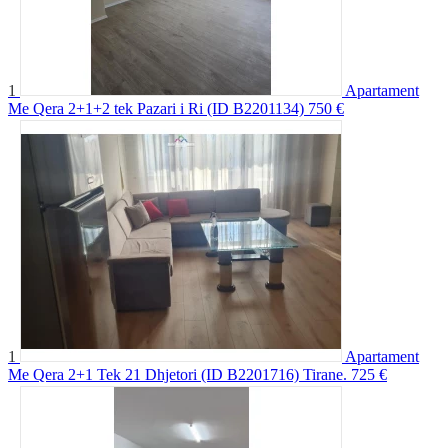
1
Apartament
Me Qera 2+1+2 tek Pazari i Ri (ID B2201134)
750 €
1
Apartament
Me Qera 2+1 Tek 21 Dhjetori (ID B2201716) Tirane.
725 €