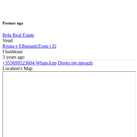
Postuar nga
Bela Real Estate
Vend
Rruga e Elbasanit/Zogu i Zi
I bashkuar
3 years ago
+355699523604
WhatsApp
Dergo nje mesazh
Location's Map