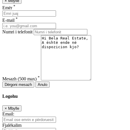
×
Mbylle
*
Emër
*
E-mail
Numri i telefonit
*
Mesazh
(500 max)
Dërgoni mesazh
Anulo
Logohu
×
Mbylle
Email:
Fjalëkalim