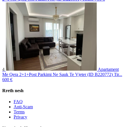
4
Apartament
Me Qera 2+1+Post Parkimi Ne Sauk Te Vjeter (ID B220772) Tir...
600 €
Rreth nesh
FAQ
Anti-Scam
Terms
Privacy