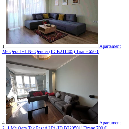
1
Apartament
Me Qera 1+1 Ne Qender (ID B211405) Tirane
650 €
4
Apartament
2+1 Me Qera Tek Pazari I Ri (ID B220501) Tirane
700 €