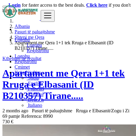
Login
for faster access to the best deals.
Click here
if you don't
have an account.
Albania
Pasuri të paluajtshme
Shtepi me Qera
Logohu
Apartament me Qera 1+1 tek Rruga e Elbasanit (ID
Logohu
B210357) Tirane.....
Regjistrohu
Logohu
Kthehuni ne rezultat
Regjistrohu
Çmimet
Apartament me Qera 1+1 tek
Krijo Njoftim
Shqip
Rruga e Elbasanit (ID
English
Français
B210357) Tirane.....
Español
Deutsch
Italiano
2 months ago
Pasuri të paluajtshme
Rruga e Elbasanit/Zogu i Zi
69 pamje
Referenca: 8990
730 €