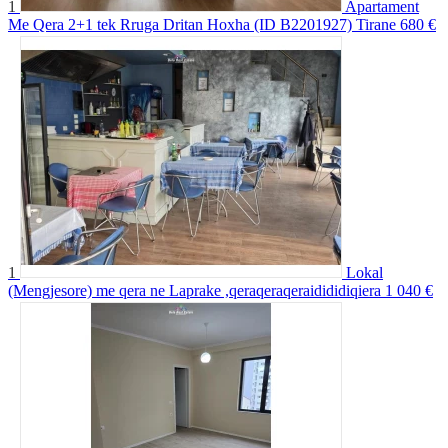
1
Apartament
Me Qera 2+1 tek Rruga Dritan Hoxha (ID B2201927) Tirane
680 €
1
Lokal
(Mengjesore) me qera ne Laprake ,qeraqeraqeraidididiqiera
1 040 €