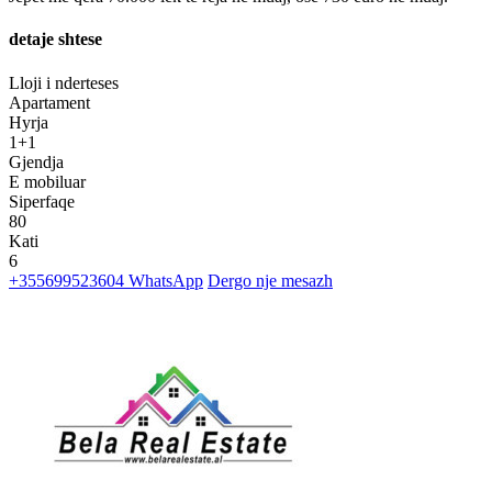
detaje shtese
Lloji i nderteses
Apartament
Hyrja
1+1
Gjendja
E mobiluar
Siperfaqe
80
Kati
6
+355699523604
WhatsApp
Dergo nje mesazh