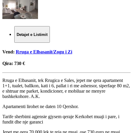
Detajet e Listimit
Vend:
Rruga e Elbasanit/Zogu i Zi
Qira:
730 €
Rruga e Elbasanit, tek Rrugica e Sales, jepet me qera apartament
1+1, tualet, ballkon, kati i 6, pallat i ri me ashensor, siperfaqe 80 m2,
e shtruar me parket, kondicioner, e mobiluar ne menyre
bashkekohore. A.K.
Apartamenti lirohet ne daten 10 Qershor.
Tarife sherbimi agjensie gjysem qeraje Kerkohet muaji i pare, i
fundit dhe nje garanci
Jepet me qera 70.000 lek te reja ne muaj, ose 730 euro ne muaj.