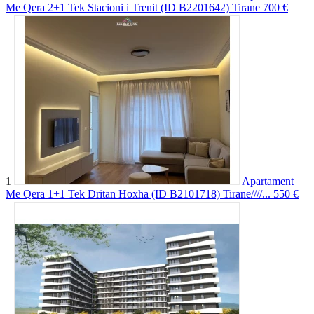
Me Qera 2+1 Tek Stacioni i Trenit (ID B2201642) Tirane
700 €
1
Apartament
Me Qera 1+1 Tek Dritan Hoxha (ID B2101718) Tirane////...
550 €