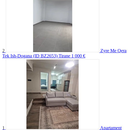
2
Zyre Me Qera
Tek Ish-Dogana (ID BZ2653) Tirane
1 000 €
1
Apartament