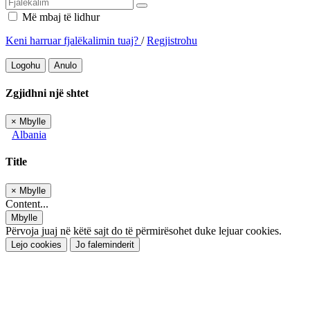
Më mbaj të lidhur
Keni harruar fjalëkalimin tuaj?
/
Regjistrohu
Logohu
Anulo
Zgjidhni një shtet
×
Mbylle
Albania
Title
×
Mbylle
Content...
Mbylle
Përvoja juaj në këtë sajt do të përmirësohet duke lejuar cookies.
Lejo cookies
Jo faleminderit