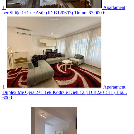
1
Apartament
per Shitje 1+1 ne Astir (ID B120693) Tirane.
87 000 €
1
Apartament
Duplex Me Qera 2+1 Tek Kodra e Diellit 2 (ID B2201511) Tira...
600 €