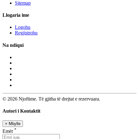
Sitemap
Llogaria ime
Logohu
Regjistrohu
Na ndiqni
© 2026 Njoftime. Të gjitha të drejtat e rezervuara.
Autori i Kontaktit
×
Mbylle
*
Emër