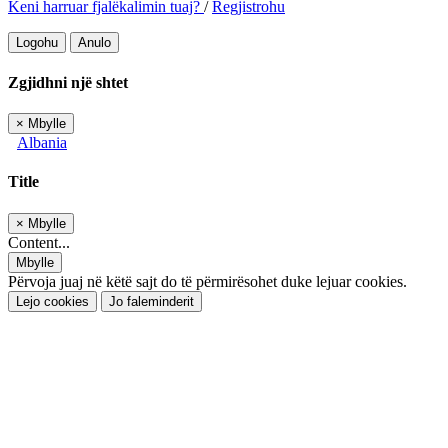
Keni harruar fjalëkalimin tuaj?
/
Regjistrohu
Logohu
Anulo
Zgjidhni një shtet
×
Mbylle
Albania
Title
×
Mbylle
Content...
Mbylle
Përvoja juaj në këtë sajt do të përmirësohet duke lejuar cookies.
Lejo cookies
Jo faleminderit