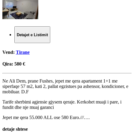
Detajet e Listimit
Vend:
Tirane
Qira:
580 €
Ne Ali Dem, prane Fushes, jepet me qera apartament 1+1 me
siperfaqe 57 m2, kati 2, pallat egzistues pa ashensor, kondicioner, e
mobiluar. D.F
Tarife sherbimi agjensie gjysem qeraje. Kerkohet muaji i pare, i
fundit dhe nje muaj garanci
Jepet me qera 55.000 ALL ose 580 Euro.///….
detaje shtese