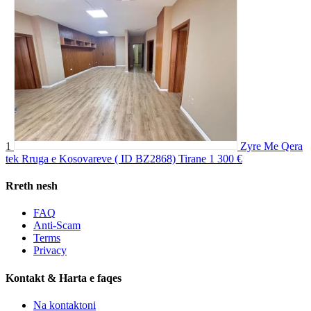
1
Zyre Me Qera
tek Rruga e Kosovareve ( ID BZ2868) Tirane
1 300 €
Rreth nesh
FAQ
Anti-Scam
Terms
Privacy
Kontakt & Harta e faqes
Na kontaktoni