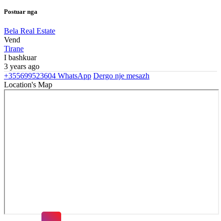
Postuar nga
Bela Real Estate
Vend
Tirane
I bashkuar
3 years ago
+355699523604
WhatsApp
Dergo nje mesazh
Location's Map