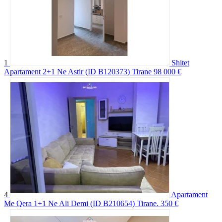
1
Shitet
Apartament 2+1 Ne Astir (ID B120373) Tirane
98 000 €
4
Apartament
Me Qera 1+1 Ne Ali Demi (ID B210654) Tirane.
350 €