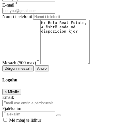
*
E-mail
Numri i telefonit
*
Mesazh
(500 max)
Dërgoni mesazh
Anulo
Logohu
×
Mbylle
Email:
Fjalëkalim
Më mbaj të lidhur