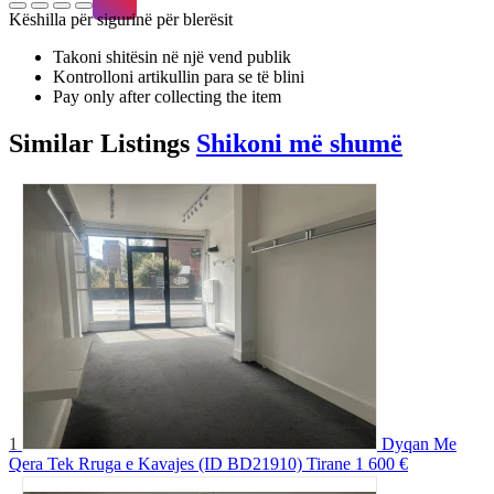
Këshilla për sigurinë për blerësit
Takoni shitësin në një vend publik
Kontrolloni artikullin para se të blini
Pay only after collecting the item
Similar
Listings
Shikoni më shumë
1
Dyqan Me
Qera Tek Rruga e Kavajes (ID BD21910) Tirane
1 600 €