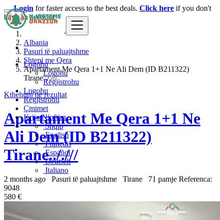
Login
for faster access to the best deals.
Click here
if you don't
have an account.
Albania
Pasuri të paluajtshme
Shtepi me Qera
Logohu
Apartament Me Qera 1+1 Ne Ali Dem (ID B211322)
Logohu
Tirane.././//
Regjistrohu
Logohu
Kthehuni ne rezultat
Regjistrohu
Çmimet
Apartament Me Qera 1+1 Ne
Krijo Njoftim
Shqip
Ali Dem (ID B211322)
English
Français
Tirane.././//
Español
Deutsch
Italiano
2 months ago
Pasuri të paluajtshme
Tirane
71 pamje
Referenca:
9048
580 €