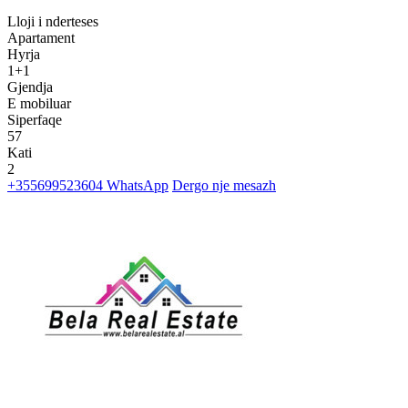
Lloji i nderteses
Apartament
Hyrja
1+1
Gjendja
E mobiluar
Siperfaqe
57
Kati
2
+355699523604
WhatsApp
Dergo nje mesazh