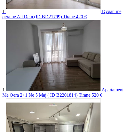
1
Dyqan me
qera ne Ali Dem (ID BD21799) Tirane
420 €
1
Apartament
Me Qera 2+1 Ne 5 Maj ( ID B2201814) Tirane
520 €